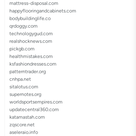
mattress-disposal.com
happyflooringandcabinets.com
bodybuildinglife.co
qrdoggy.com
technologygud.com
realshocknews.com
pickgb.com
healthmistakes.com
ksfashiondresses.com
patterntrader.org
cnhpa.net
sitalotus.com
supernotes.org
worldsportsempires.com
updatecentral360.com
katamastah.com
zqscore.net
aseleraio.info