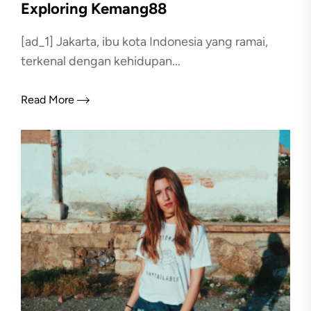
Exploring Kemang88
[ad_1] Jakarta, ibu kota Indonesia yang ramai,
terkenal dengan kehidupan...
Read More