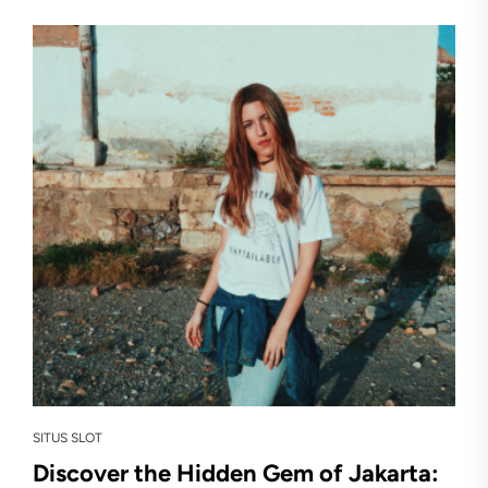
SITUS SLOT
Discover the Hidden Gem of Jakarta: