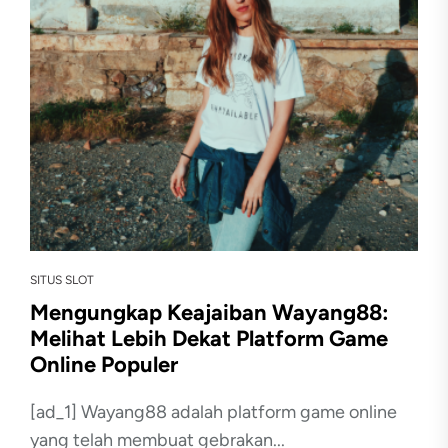
SITUS SLOT
Mengungkap Keajaiban Wayang88:
Melihat Lebih Dekat Platform Game
Online Populer
[ad_1] Wayang88 adalah platform game online
yang telah membuat gebrakan...