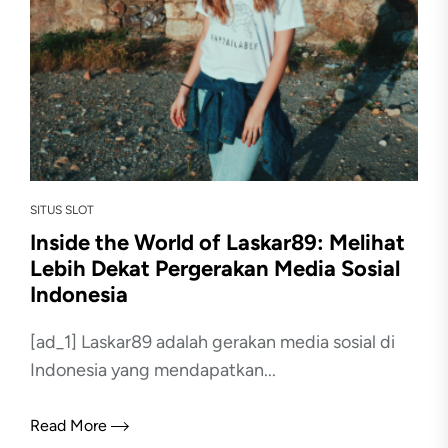
SITUS SLOT
Inside the World of Laskar89: Melihat
Lebih Dekat Pergerakan Media Sosial
Indonesia
[ad_1] Laskar89 adalah gerakan media sosial di
Indonesia yang mendapatkan...
Read More