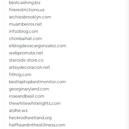
bestcashing.biz
firerestrictions.us
archiesbrooklyn.com
muambeiros.net
infozblog.com
chonbaihat.com
elblogdeoscargonzalez.com
webpromote.net
steroids-store.co
arteydecoracion.net
fithog.com
bestlaptopbestmonitor.com
georginaryland.com
roseandbasil.com
thewhitewhitelights.com
atdhe.ws
heckrodtwetland.org
halfheardinthestillness.com