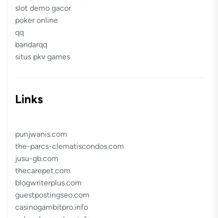
slot demo gacor
poker online
qq
bandarqq
situs pkv games
Links
punjwanis.com
the-parcs-clematiscondos.com
jusu-gb.com
thecarepet.com
blogwriterplus.com
guestpostingseo.com
casinogambitpro.info