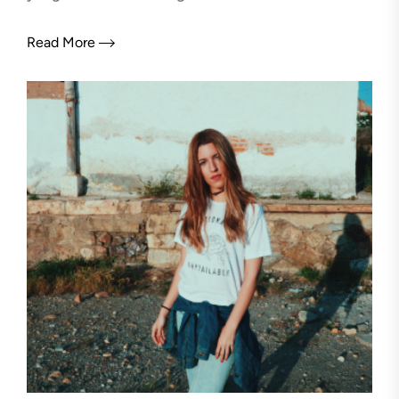
Read More