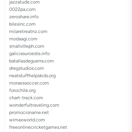
jazzatude.com
0022pa.com
zeroshare.info
bilesinc.com
milaretreatnz.com
modaagi.com
smallvilleph.com
galiciasuroeste.info
batallasdeguerra.com
dregstudios.com
neatstuffhelpskids.org
moraessoccer.com
forochile.org
chart-track.com
wonderfultraveling.com
promocioname.net
wimaxworld.com
freeonlinecricketgames.net