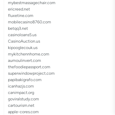
mybestmassagechair.com
ericreed.net
fluxetine.com
mobilecasino8760.com
betqq3.net
casinoloans5.us
CasinoAuction.us
kipooglecouk.us
mykitchennhome.com
aumoulinvert.com
thefoodiepassport.com
superwindowproject.com
papibakigrafo.com
icanhazjs.com
canimpact.org
goviralstudy.com
cartourism.net
apple-cores.com