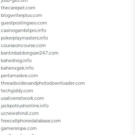
jusu-gb.com
thecarepet.com
blogwriterplus.com
guestpostingseo.com
casinogambitpro.info
pokerplaymasters.info
courseoncourse.com
bantinbatdongsan247.com
bahednog.info
bahenxgek.info
pertamaskre.com
threadsvideoandphotodownloader.com
techgiddy.com
usalivenetwork.com
jackpotrushonline.info
ucnewshindi.com
freecellphonedatabase.com
gamersrope.com