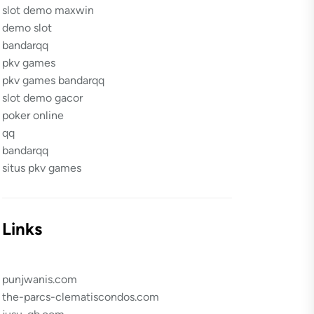
slot demo maxwin
demo slot
bandarqq
pkv games
pkv games bandarqq
slot demo gacor
poker online
qq
bandarqq
situs pkv games
Links
punjwanis.com
the-parcs-clematiscondos.com