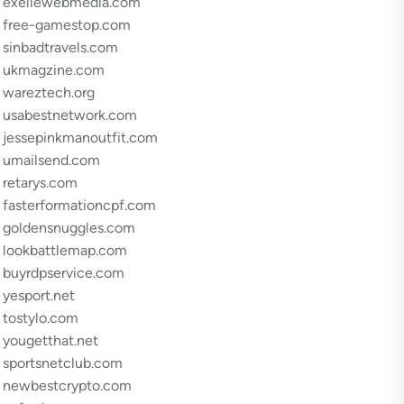
exellewebmedia.com
free-gamestop.com
sinbadtravels.com
ukmagzine.com
wareztech.org
usabestnetwork.com
jessepinkmanoutfit.com
umailsend.com
retarys.com
fasterformationcpf.com
goldensnuggles.com
lookbattlemap.com
buyrdpservice.com
yesport.net
tostylo.com
yougetthat.net
sportsnetclub.com
newbestcrypto.com