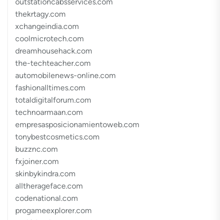
outstationcabsservices.com
thekrtagy.com
xchangeindia.com
coolmicrotech.com
dreamhousehack.com
the-techteacher.com
automobilenews-online.com
fashionalltimes.com
totaldigitalforum.com
technoarmaan.com
empresasposicionamientoweb.com
tonybestcosmetics.com
buzznc.com
fxjoiner.com
skinbykindra.com
alltherageface.com
codenational.com
progameexplorer.com