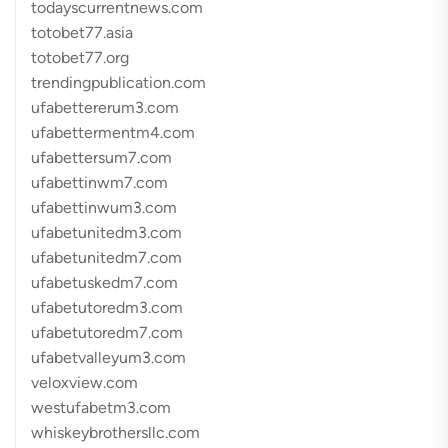
todayscurrentnews.com
totobet77.asia
totobet77.org
trendingpublication.com
ufabettererum3.com
ufabettermentm4.com
ufabettersum7.com
ufabettinwm7.com
ufabettinwum3.com
ufabetunitedm3.com
ufabetunitedm7.com
ufabetuskedm7.com
ufabetutoredm3.com
ufabetutoredm7.com
ufabetvalleyum3.com
veloxview.com
westufabetm3.com
whiskeybrothersllc.com