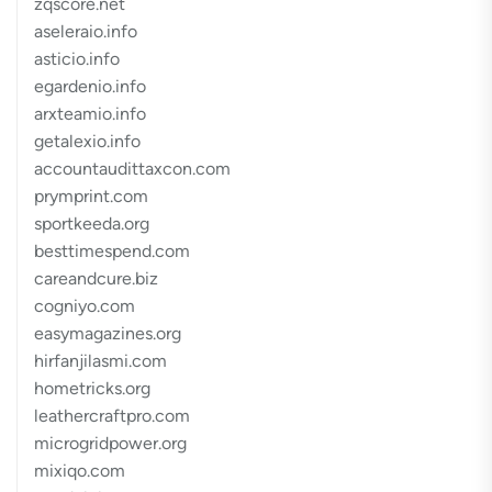
zqscore.net
aseleraio.info
asticio.info
egardenio.info
arxteamio.info
getalexio.info
accountaudittaxcon.com
prymprint.com
sportkeeda.org
besttimespend.com
careandcure.biz
cogniyo.com
easymagazines.org
hirfanjilasmi.com
hometricks.org
leathercraftpro.com
microgridpower.org
mixiqo.com