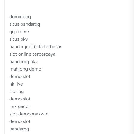
dominoqq
situs bandarqq
qq online
situs pkv
bandar judi bola terbesar
slot online terpercaya
bandarqq pkv
mahjong demo
demo slot
hk live
slot pg
demo slot
link gacor
slot demo maxwin
demo slot
bandarqq