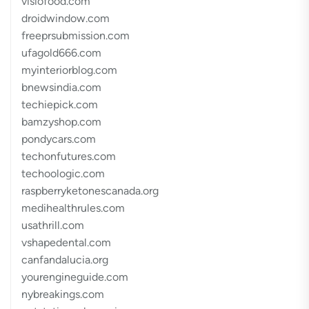
visiofood.com
droidwindow.com
freeprsubmission.com
ufagold666.com
myinteriorblog.com
bnewsindia.com
techiepick.com
bamzyshop.com
pondycars.com
techonfutures.com
techoologic.com
raspberryketonescanada.org
medihealthrules.com
usathrill.com
vshapedental.com
canfandalucia.org
yourengineguide.com
nybreakings.com