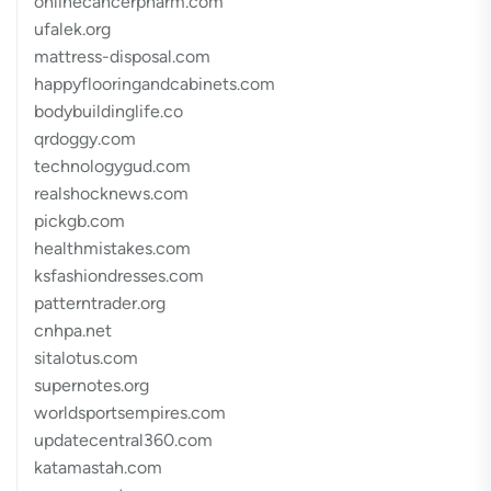
onlinecancerpharm.com
ufalek.org
mattress-disposal.com
happyflooringandcabinets.com
bodybuildinglife.co
qrdoggy.com
technologygud.com
realshocknews.com
pickgb.com
healthmistakes.com
ksfashiondresses.com
patterntrader.org
cnhpa.net
sitalotus.com
supernotes.org
worldsportsempires.com
updatecentral360.com
katamastah.com