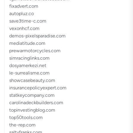
fixadvert.com
autopluz.co
save3time-c.com
vexonhcf.com
demos-pixelsparadise.com
mediatitude.com
prewarmotorcycles.com
simracinglinks.com
dosyamerkezi.net
le-surrealisme.com
showcasebeauty.com
insurancepolicyexpert.com
statkeycompany.com
carolinadeckbuilders.com
topinvestingblog.com
top50tools.com
the-rep.com
saltyfranks.com