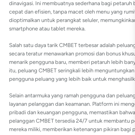
dinavigasi. Ini membuatnya sederhana bagi petaru
cepat dan efisien, tanpa macet oleh menu yang rumit
dioptimalkan untuk perangkat seluler, memungkink
smartphone atau tablet mereka.
Salah satu daya tarik CMBET terbesar adalah peluang
secara teratur menawarkan promosi dan bonus khus
menarik pengguna baru, memberi petaruh lebih ban
itu, peluang CMBET seringkali lebih menguntungkan 
pengguna peluang yang lebih baik untuk menghasil
Selain antarmuka yang ramah pengguna dan peluang
layanan pelanggan dan keamanan. Platform ini mengg
pribadi dan keuangan pengguna, memastikan bahwa da
pelanggan CMBET tersedia 24/7 untuk membantu p
mereka miliki, memberikan ketenangan pikiran bag