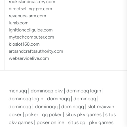
rockislandroastery.com
directselling-pro.com
revenuealarm.com
lurab.com
ignitioncoilguide.com
mytechcomputer.com
bioslot168.com
artsandcraftsauthority.com
webservicelive.com
menuqq
|
dominoqq pkv
|
dominoqq login
|
dominoqq login
|
dominoqq
|
dominoqq
|
dominoqq
|
dominoqq
|
dominoqq
|
slot maxwin
|
poker
|
poker
|
qq poker
|
situs pkv games
|
situs
pkv games
|
poker online
|
situs qq
|
pkv games