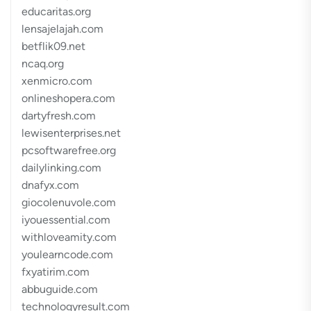
educaritas.org
lensajelajah.com
betflik09.net
ncaq.org
xenmicro.com
onlineshopera.com
dartyfresh.com
lewisenterprises.net
pcsoftwarefree.org
dailylinking.com
dnafyx.com
giocolenuvole.com
iyouessential.com
withloveamity.com
youlearncode.com
fxyatirim.com
abbuguide.com
technologyresult.com