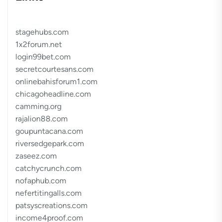
stagehubs.com
1x2forum.net
login99bet.com
secretcourtesans.com
onlinebahisforum1.com
chicagoheadline.com
camming.org
rajalion88.com
goupuntacana.com
riversedgepark.com
zaseez.com
catchycrunch.com
nofaphub.com
nefertitingalls.com
patsyscreations.com
income4proof.com