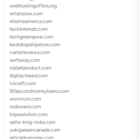
webhostingoffers.org
whatszow.com
ehomeamerca.com
techintendo.com
techgreenpure.com
bestdropshipstore.com
cartelreviews.com
surfsway.com
nailartproduct.com
digitactseed.com
lvlcraft.com
90secondmoneyloans.com
xenmicro.com
rodrovers.com
tripssolution.com
satta-king-india.com
yukigassencanada.com
articlehorizone.com