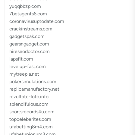
yuqqbbzp.com
7betagents6.com
coronavirusuptodate.com
crackinstreams.com
gadgetspak.com
gearsngadget.com
hireseodoctor.com
lapsfit.com
levelup-fast.com
mytreepla.net
pokersimulations.com
replicamanufactory.net
rezultate-loto.info
splendifulous.com
sportsrecords4u.com
topceleberites.com
ufabetting8m4.com
ufabetunionum3.com