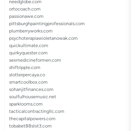
needglobe.com
ortocoach.com
passionawe.com
pittsburghpaintingprofessionals.com
plumberryworks.com
psychoterapiawioletanowak.com
quickultimate.com
quirkyquester.com
sexmedicineformen.com
shiftripple.com
slotterpercaya.co
smartcoolbox.com
sohanjitfinances.com
soulfulhousemusic.net
sparklooms.com
tacticalcontractingllc.com
thecapitalpowers.com
tobabet88slot3.com