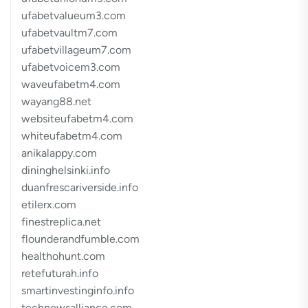
ufabetvalueum3.com
ufabetvaultm7.com
ufabetvillageum7.com
ufabetvoicem3.com
waveufabetm4.com
wayang88.net
websiteufabetm4.com
whiteufabetm4.com
anikalappy.com
dininghelsinki.info
duanfrescariverside.info
etilerx.com
finestreplica.net
flounderandfumble.com
healthohunt.com
retefuturah.info
smartinvestinginfo.info
technewsalliance.com