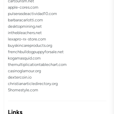
cartourism.net
apple-cores.com
pulserasdeactividad10.com
barbaracarlotti.com
desktopmining.net
inthebleachers.net
lexapro-rx-store.com
buyskincareproducts.org
frenchbulldogpuppyforsale.net
kogamasquid.com
themultiplicationtablechart.com
casinoglamour.org
dextercoin.io
christianarticledirectory.org
5homestyle.com
Links