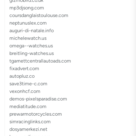
gizmobird.co.uk
mp3djsong.com
coursdanglaistoulouse.com
neptunuslex.com
auguri-di-natale.info
michelewatch.us
omega--watches.us
breitling-watches.us
tgarnettcentrallautoads.com
fixadvert.com
autopluz.co
save3time-c.com
vexonhcf.com
demos-pixelsparadise.com
mediatitude.com
prewarmotorcycles.com
simracinglinks.com
dosyamerkezi.net