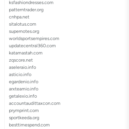
ksfashiondresses.com
patterntrader.org
cnhpa.net
sitalotus.com
supernotes.org
worldsportsempires.com
updatecentral360.com
katamastah.com
zqscore.net
aseleraio.info
asticio.info
egardenio.info
arxteamio.info
getalexio.info
accountaudittaxcon.com
prymprint.com
sportkeeda.org
besttimespend.com