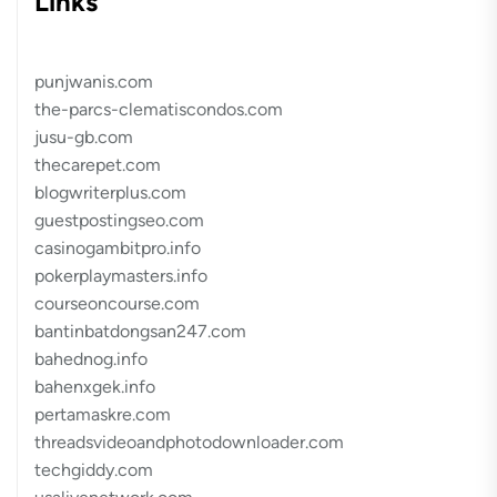
Links
punjwanis.com
the-parcs-clematiscondos.com
jusu-gb.com
thecarepet.com
blogwriterplus.com
guestpostingseo.com
casinogambitpro.info
pokerplaymasters.info
courseoncourse.com
bantinbatdongsan247.com
bahednog.info
bahenxgek.info
pertamaskre.com
threadsvideoandphotodownloader.com
techgiddy.com