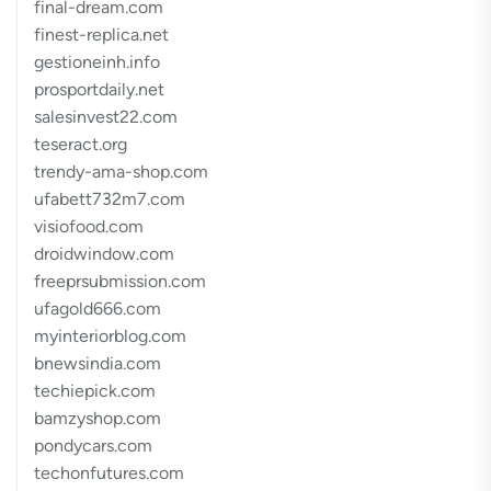
final-dream.com
finest-replica.net
gestioneinh.info
prosportdaily.net
salesinvest22.com
teseract.org
trendy-ama-shop.com
ufabett732m7.com
visiofood.com
droidwindow.com
freeprsubmission.com
ufagold666.com
myinteriorblog.com
bnewsindia.com
techiepick.com
bamzyshop.com
pondycars.com
techonfutures.com