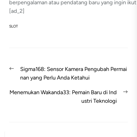
berpengalaman atau pendatang baru yang ingin ikut s
[ad_2]
SLOT
Post
Previous
Sigma168: Sensor Kamera Pengubah Permai
navigation
post:
nan yang Perlu Anda Ketahui
Nex
Menemukan Wakanda33: Pemain Baru di Ind
pos
ustri Teknologi