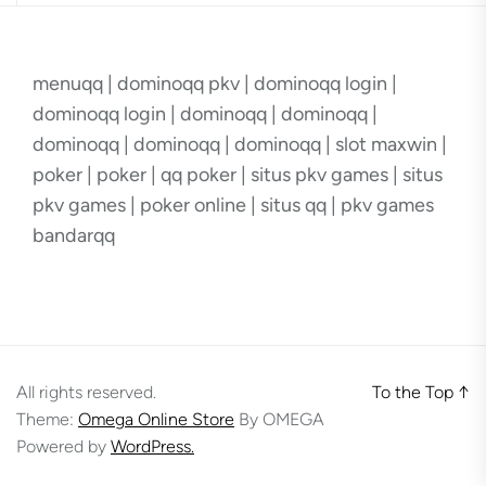
menuqq
|
dominoqq pkv
|
dominoqq login
|
dominoqq login
|
dominoqq
|
dominoqq
|
dominoqq
|
dominoqq
|
dominoqq
|
slot maxwin
|
poker
|
poker
|
qq poker
|
situs pkv games
|
situs
pkv games
|
poker online
|
situs qq
|
pkv games
bandarqq
All rights reserved.
To the Top
↑
Theme:
Omega Online Store
By
OMEGA
Powered by
WordPress.