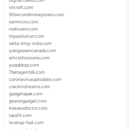
digitactseed.com
lvlcraft.com
90secondmoneyloans.com
xenmicro.com
rodrovers.com
tripssolution.com
satta-king-india.com
yukigassencanada.com
articlehorizone.com
yuqqbbzp.com
7betagents6.com
coronavirusuptodate.com
crackinstreams.com
gadgetspak.com
gearsngadget.com
hireseodoctor.com
lapsfit.com
levelup-fast.com