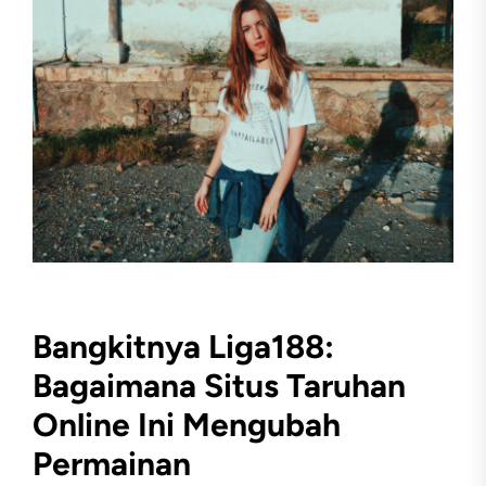
Kemenangan
Besar
Bangkitnya Liga188:
Bagaimana Situs Taruhan
Online Ini Mengubah
Permainan