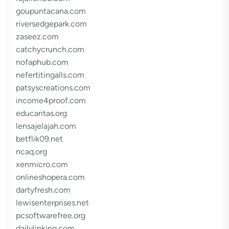
goupuntacana.com
riversedgepark.com
zaseez.com
catchycrunch.com
nofaphub.com
nefertitingalls.com
patsyscreations.com
income4proof.com
educaritas.org
lensajelajah.com
betflik09.net
ncaq.org
xenmicro.com
onlineshopera.com
dartyfresh.com
lewisenterprises.net
pcsoftwarefree.org
dailylinking.com