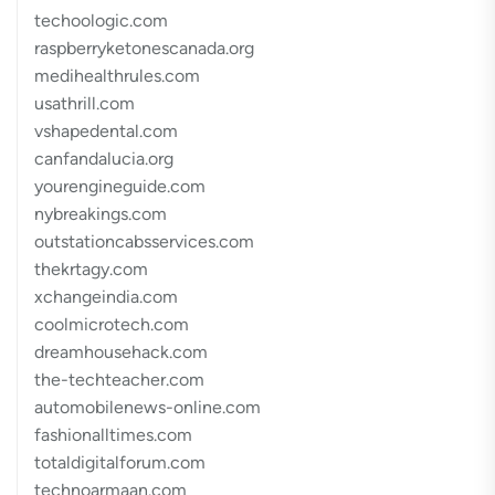
techoologic.com
raspberryketonescanada.org
medihealthrules.com
usathrill.com
vshapedental.com
canfandalucia.org
yourengineguide.com
nybreakings.com
outstationcabsservices.com
thekrtagy.com
xchangeindia.com
coolmicrotech.com
dreamhousehack.com
the-techteacher.com
automobilenews-online.com
fashionalltimes.com
totaldigitalforum.com
technoarmaan.com