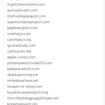
mykitchennhome.com
aumoulinvert.com
thefoodiepassport.com
superwindowproject.com
papibakigrafo.com
icanhazjs.com
canimpact.org
goviralstudy.com
cartourism.net
apple-cores.com
pulserasdeactividad10.com
barbaracarlotti.com
desktopmining.net
inthebleachers.net
lexapro-rx-store.com
buyskincareproducts.org
frenchbulldogpuppyforsale.net
kogamasquid.com