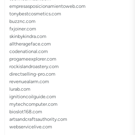
empresasposicionamientoweb.com
tonybestcosmetics.com
buzznc.com
fxjoiner.com
skinbykindra.com
alltherageface.com
codenational.com
progameexplorer.com
rockislandroastery.com
directselling-pro.com
revenuealarm.com
lurab.com
ignitioncoilguide.com
mytechcomputer.com
bioslot168.com
artsandcraftsauthority.com
webservicelive.com