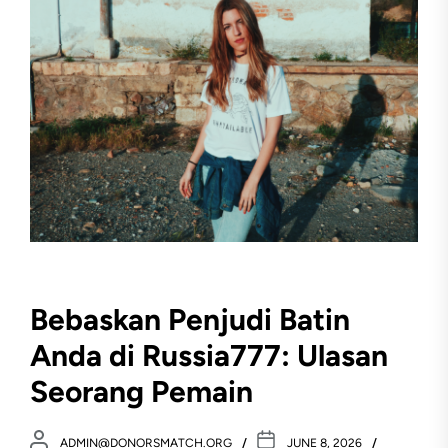
Kemenangan
Besar
Bebaskan Penjudi Batin
Anda di Russia777: Ulasan
Seorang Pemain
ADMIN@DONORSMATCH.ORG
JUNE 8, 2026