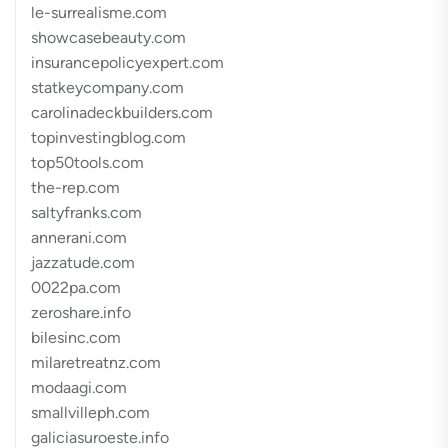
le-surrealisme.com
showcasebeauty.com
insurancepolicyexpert.com
statkeycompany.com
carolinadeckbuilders.com
topinvestingblog.com
top50tools.com
the-rep.com
saltyfranks.com
annerani.com
jazzatude.com
0022pa.com
zeroshare.info
bilesinc.com
milaretreatnz.com
modaagi.com
smallvilleph.com
galiciasuroeste.info