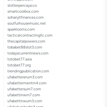
slotterpercaya.co
smartcoolbox.com
sohanjitfinances.com
soulfulhousemusic.net
sparklooms.com
tacticalcontractingllc.com
thecapitalpowers.com
tobabet88slot3.com
todayscurrentnews.com
totobet77.asia
totobet77.org
trendingpublication.com
ufabettererum3.com
ufabettermentm4.com
ufabettersum7.com
ufabettinwm7.com
ufabettinwum3.com
ufabetunitedm3.com