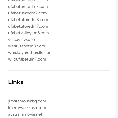
ufabetunitedm7.com
ufabetuskedm7.com
ufabetutoredm3.com
ufabetutoredm7.com
ufabetvalleyum3.com
veloxview.com
westufabetm3.com
whiskeybrothersllc.com
wildufabetum7.com
Links
jimsfamousbbq.com
libertywalk-usa.com
australiamovie.net