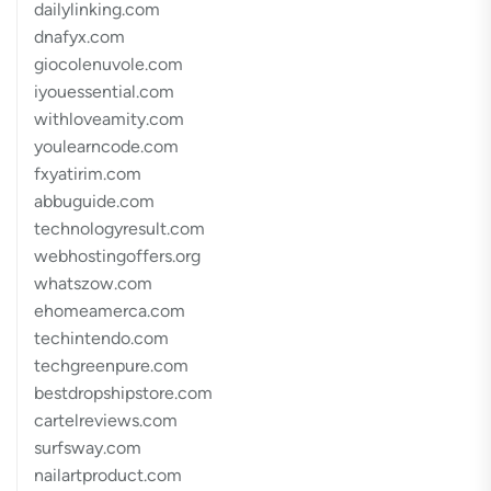
dailylinking.com
dnafyx.com
giocolenuvole.com
iyouessential.com
withloveamity.com
youlearncode.com
fxyatirim.com
abbuguide.com
technologyresult.com
webhostingoffers.org
whatszow.com
ehomeamerca.com
techintendo.com
techgreenpure.com
bestdropshipstore.com
cartelreviews.com
surfsway.com
nailartproduct.com