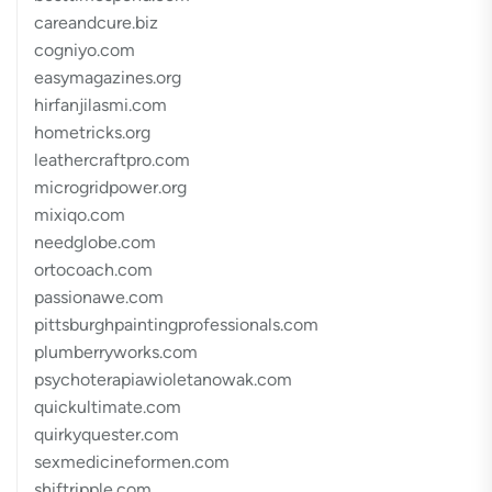
careandcure.biz
cogniyo.com
easymagazines.org
hirfanjilasmi.com
hometricks.org
leathercraftpro.com
microgridpower.org
mixiqo.com
needglobe.com
ortocoach.com
passionawe.com
pittsburghpaintingprofessionals.com
plumberryworks.com
psychoterapiawioletanowak.com
quickultimate.com
quirkyquester.com
sexmedicineformen.com
shiftripple.com