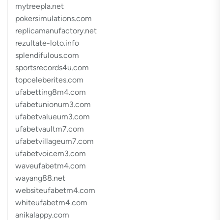
mytreepla.net
pokersimulations.com
replicamanufactory.net
rezultate-loto.info
splendifulous.com
sportsrecords4u.com
topceleberites.com
ufabetting8m4.com
ufabetunionum3.com
ufabetvalueum3.com
ufabetvaultm7.com
ufabetvillageum7.com
ufabetvoicem3.com
waveufabetm4.com
wayang88.net
websiteufabetm4.com
whiteufabetm4.com
anikalappy.com