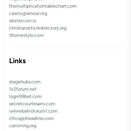
themultiplicationtablechart.com
casinoglamour.org
dextercoin.io
christianarticledirectory.org
5homestyle.com
Links
stagehubs.com
1x2forum.net
login99bet.com
secretcourtesans.com
onlinebahisforum1.com
chicagoheadline.com
camming.org