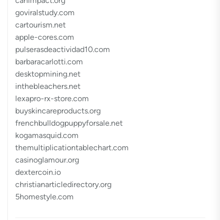
canimpact.org
goviralstudy.com
cartourism.net
apple-cores.com
pulserasdeactividad10.com
barbaracarlotti.com
desktopmining.net
inthebleachers.net
lexapro-rx-store.com
buyskincareproducts.org
frenchbulldogpuppyforsale.net
kogamasquid.com
themultiplicationtablechart.com
casinoglamour.org
dextercoin.io
christianarticledirectory.org
5homestyle.com