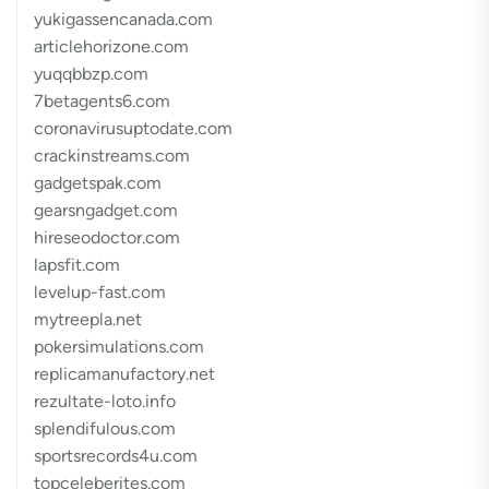
yukigassencanada.com
articlehorizone.com
yuqqbbzp.com
7betagents6.com
coronavirusuptodate.com
crackinstreams.com
gadgetspak.com
gearsngadget.com
hireseodoctor.com
lapsfit.com
levelup-fast.com
mytreepla.net
pokersimulations.com
replicamanufactory.net
rezultate-loto.info
splendifulous.com
sportsrecords4u.com
topceleberites.com