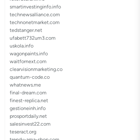
smartinvestinginfo.info
technewsalliance.com
technonetmarket.com
tedstanger.net
ufabett732um3.com
uskola.info
wagonpaints.info
waitfornext.com
clearvisionmarketing.co
quantum-code.co
whatnews.me
final-dream.com
finest-replica.net
gestioneinh.info
prosportdaily.net
salesinvest22.com
teseract.org
trendy-ama-shop.com