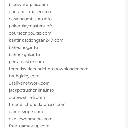
blogwriterplus.com
guestpostingseo.com
casinogambitpro.info
pokerplaymasters.info
courseoncourse.com
bantinbatdongsan247.com
bahednog.info
bahenxgek.info
pertamaskre.com
threadsvideoandphotodownloader.com
techgiddy.com
usalivenetwork.com
jackpotrushonline.info
ucnewshindi.com
freecellphonedatabase.com
gamersrope.com
exellewebmedia.com
free-gamestop.com