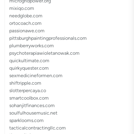
microgridpower.org
mixiqo.com
needglobe.com
ortocoach.com
passionawe.com
pittsburghpaintingprofessionals.com
plumberryworks.com
psychoterapiawioletanowak.com
quickultimate.com
quirkyquester.com
sexmedicineformen.com
shiftripple.com
slotterpercaya.co
smartcoolbox.com
sohanjitfinances.com
soulfulhousemusic.net
sparklooms.com
tacticalcontractingllc.com