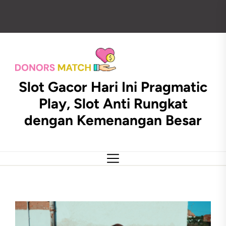
Skip
to
the
content
Slot Gacor Hari Ini Pragmatic
Slot
Gacor
Play, Slot Anti Rungkat
Hari
dengan Kemenangan Besar
Ini
Pragmatic
Play,
Slot
Anti
Rungkat
dengan