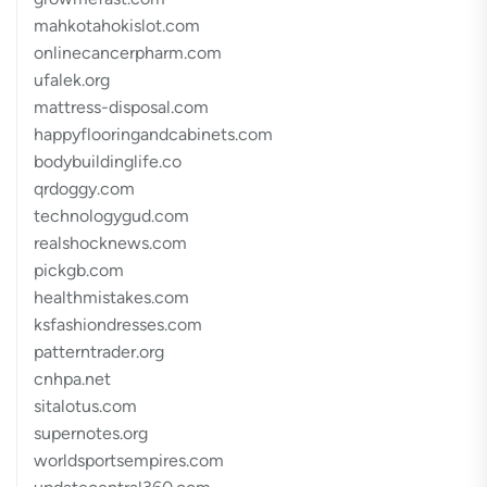
mahkotahokislot.com
onlinecancerpharm.com
ufalek.org
mattress-disposal.com
happyflooringandcabinets.com
bodybuildinglife.co
qrdoggy.com
technologygud.com
realshocknews.com
pickgb.com
healthmistakes.com
ksfashiondresses.com
patterntrader.org
cnhpa.net
sitalotus.com
supernotes.org
worldsportsempires.com