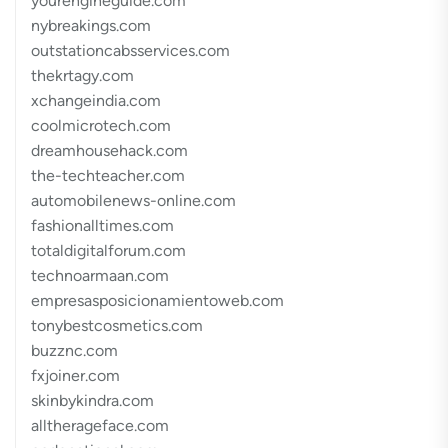
yourengineguide.com
nybreakings.com
outstationcabsservices.com
thekrtagy.com
xchangeindia.com
coolmicrotech.com
dreamhousehack.com
the-techteacher.com
automobilenews-online.com
fashionalltimes.com
totaldigitalforum.com
technoarmaan.com
empresasposicionamientoweb.com
tonybestcosmetics.com
buzznc.com
fxjoiner.com
skinbykindra.com
alltherageface.com