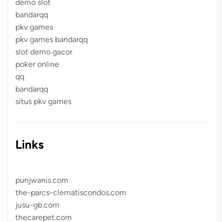
demo slot
bandarqq
pkv games
pkv games bandarqq
slot demo gacor
poker online
qq
bandarqq
situs pkv games
Links
punjwanis.com
the-parcs-clematiscondos.com
jusu-gb.com
thecarepet.com