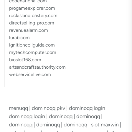
codenational.com
progameexplorer.com
rockislandroastery.com
directselling-pro.com
revenuealarm.com
lurab.com
ignitioncoilguide.com
mytechcomputer.com
bioslot168.com
artsandcraftsauthority.com
webservicelive.com
menuqq
|
dominoqq pkv
|
dominoqq login
|
dominoqq login
|
dominoqq
|
dominoqq
|
dominoqq
|
dominoqq
|
dominoqq
|
slot maxwin
|