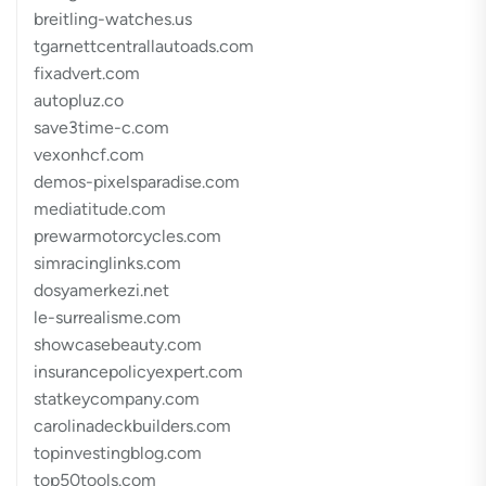
breitling-watches.us
tgarnettcentrallautoads.com
fixadvert.com
autopluz.co
save3time-c.com
vexonhcf.com
demos-pixelsparadise.com
mediatitude.com
prewarmotorcycles.com
simracinglinks.com
dosyamerkezi.net
le-surrealisme.com
showcasebeauty.com
insurancepolicyexpert.com
statkeycompany.com
carolinadeckbuilders.com
topinvestingblog.com
top50tools.com