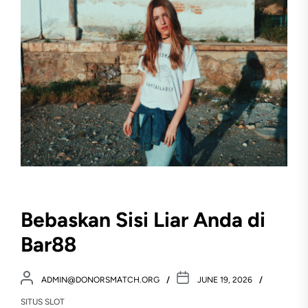
Kemenangan
Besar
Bebaskan Sisi Liar Anda di
Bar88
ADMIN@DONORSMATCH.ORG
JUNE 19, 2026
SITUS SLOT