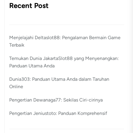
Recent Post
Menjelajahi Deltaslot88: Pengalaman Bermain Game
Terbaik
Temukan Dunia JakartaSlot88 yang Menyenangkan:
Panduan Utama Anda
Dunia303: Panduan Utama Anda dalam Taruhan
Online
Pengertian Dewanaga77: Sekilas Ciri-cirinya
Pengertian Jeniustoto: Panduan Komprehensif