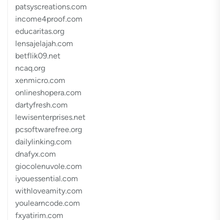
patsyscreations.com
income4proof.com
educaritas.org
lensajelajah.com
betflik09.net
ncaq.org
xenmicro.com
onlineshopera.com
dartyfresh.com
lewisenterprises.net
pcsoftwarefree.org
dailylinking.com
dnafyx.com
giocolenuvole.com
iyouessential.com
withloveamity.com
youlearncode.com
fxyatirim.com