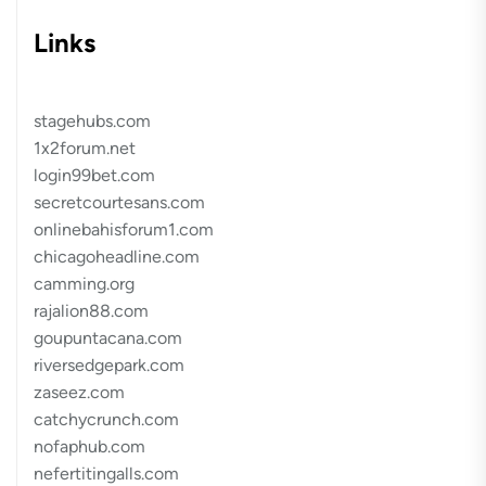
Links
stagehubs.com
1x2forum.net
login99bet.com
secretcourtesans.com
onlinebahisforum1.com
chicagoheadline.com
camming.org
rajalion88.com
goupuntacana.com
riversedgepark.com
zaseez.com
catchycrunch.com
nofaphub.com
nefertitingalls.com