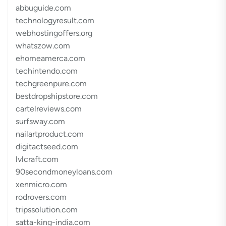
abbuguide.com
technologyresult.com
webhostingoffers.org
whatszow.com
ehomeamerca.com
techintendo.com
techgreenpure.com
bestdropshipstore.com
cartelreviews.com
surfsway.com
nailartproduct.com
digitactseed.com
lvlcraft.com
90secondmoneyloans.com
xenmicro.com
rodrovers.com
tripssolution.com
satta-king-india.com