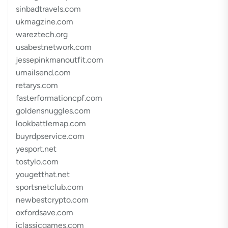
sinbadtravels.com
ukmagzine.com
wareztech.org
usabestnetwork.com
jessepinkmanoutfit.com
umailsend.com
retarys.com
fasterformationcpf.com
goldensnuggles.com
lookbattlemap.com
buyrdpservice.com
yesport.net
tostylo.com
yougetthat.net
sportsnetclub.com
newbestcrypto.com
oxfordsave.com
iclassicgames.com