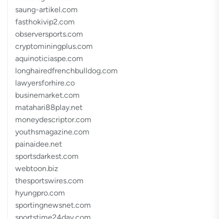
saung-artikel.com
fasthokivip2.com
observersports.com
cryptominingplus.com
aquinoticiaspe.com
longhairedfrenchbulldog.com
lawyersforhire.co
businemarket.com
matahari88play.net
moneydescriptor.com
youthsmagazine.com
painaidee.net
sportsdarkest.com
webtoon.biz
thesportswires.com
hyungpro.com
sportingnewsnet.com
sportstime24day.com