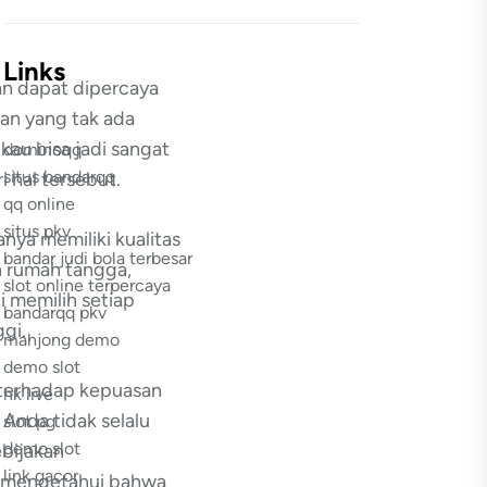
Links
an dapat dipercaya
han yang tak ada
au bisa jadi sangat
dominoqq
situs bandarqq
 hal tersebut.
qq online
situs pkv
ya memiliki kualitas
bandar judi bola terbesar
an rumah tangga,
slot online terpercaya
 memilih setiap
bandarqq pkv
gi.
mahjong demo
demo slot
 terhadap kepuasan
hk live
Anda tidak selalu
slot pg
demo slot
bijakan
link gacor
a mengetahui bahwa