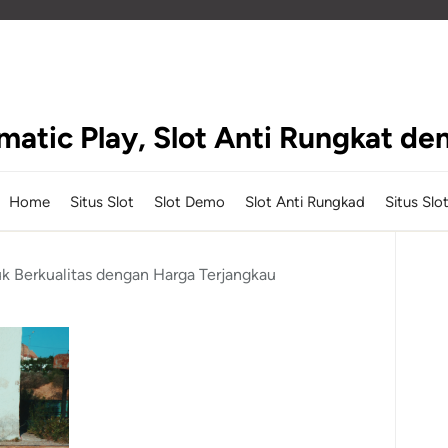
agmatic Play, Slot Anti Rungkat 
Home
Situs Slot
Slot Demo
Slot Anti Rungkad
Situs Slo
k Berkualitas dengan Harga Terjangkau