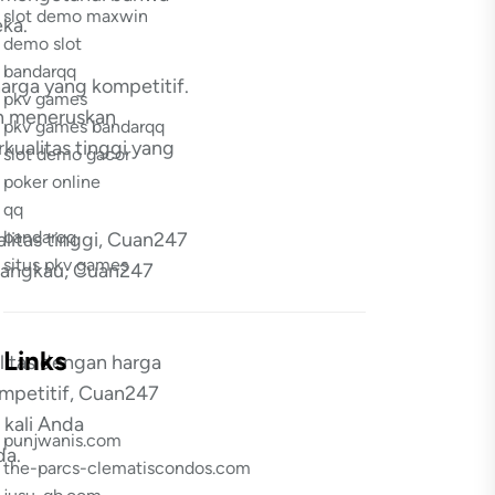
slot demo maxwin
ka.
demo slot
bandarqq
rga yang kompetitif.
pkv games
an meneruskan
pkv games bandarqq
ualitas tinggi yang
slot demo gacor
poker online
qq
bandarqq
litas tinggi, Cuan247
situs pkv games
rjangkau, Cuan247
Links
litas dengan harga
ompetitif, Cuan247
 kali Anda
punjwanis.com
da.
the-parcs-clematiscondos.com