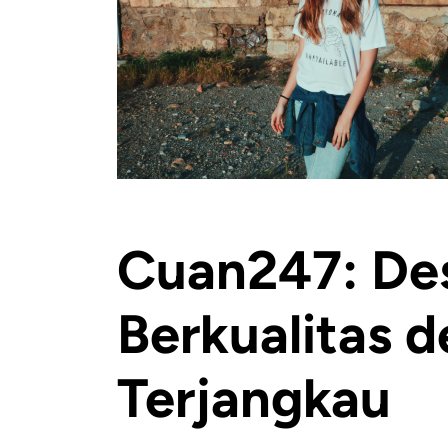
Cuan247: Des
Berkualitas 
Terjangkau