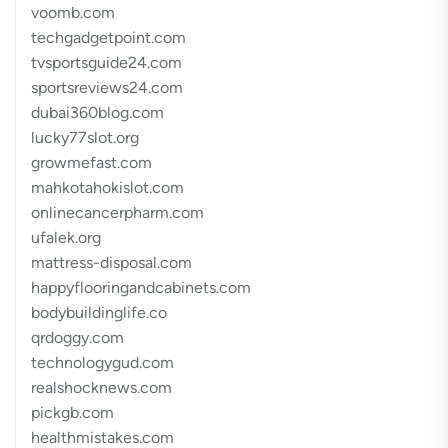
voomb.com
techgadgetpoint.com
tvsportsguide24.com
sportsreviews24.com
dubai360blog.com
lucky77slot.org
growmefast.com
mahkotahokislot.com
onlinecancerpharm.com
ufalek.org
mattress-disposal.com
happyflooringandcabinets.com
bodybuildinglife.co
qrdoggy.com
technologygud.com
realshocknews.com
pickgb.com
healthmistakes.com