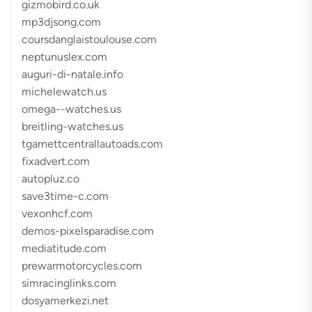
gizmobird.co.uk
mp3djsong.com
coursdanglaistoulouse.com
neptunuslex.com
auguri-di-natale.info
michelewatch.us
omega--watches.us
breitling-watches.us
tgarnettcentrallautoads.com
fixadvert.com
autopluz.co
save3time-c.com
vexonhcf.com
demos-pixelsparadise.com
mediatitude.com
prewarmotorcycles.com
simracinglinks.com
dosyamerkezi.net