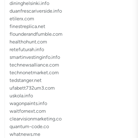
dininghelsinki.info
duanfrescariverside.info
etilerx.com
finestreplica.net
flounderandfumble.com
healthohunt.com
retefuturah.info
smartinvestinginfo.info
technewsalliance.com
technonetmarket.com
tedstanger.net
ufabett732um3.com
uskola.info
wagonpaints.info
waitfornext.com
clearvisionmarketing.co
quantum-code.co
whatnews.me