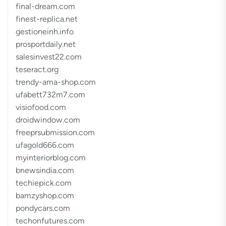
final-dream.com
finest-replica.net
gestioneinh.info
prosportdaily.net
salesinvest22.com
teseract.org
trendy-ama-shop.com
ufabett732m7.com
visiofood.com
droidwindow.com
freeprsubmission.com
ufagold666.com
myinteriorblog.com
bnewsindia.com
techiepick.com
bamzyshop.com
pondycars.com
techonfutures.com