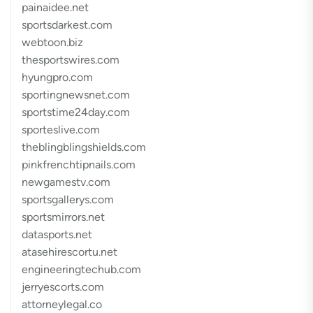
painaidee.net
sportsdarkest.com
webtoon.biz
thesportswires.com
hyungpro.com
sportingnewsnet.com
sportstime24day.com
sporteslive.com
theblingblingshields.com
pinkfrenchtipnails.com
newgamestv.com
sportsgallerys.com
sportsmirrors.net
datasports.net
atasehirescortu.net
engineeringtechub.com
jerryescorts.com
attorneylegal.co