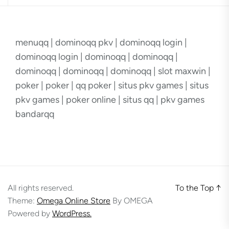
menuqq
|
dominoqq pkv
|
dominoqq login
|
dominoqq login
|
dominoqq
|
dominoqq
|
dominoqq
|
dominoqq
|
dominoqq
|
slot maxwin
|
poker
|
poker
|
qq poker
|
situs pkv games
|
situs
pkv games
|
poker online
|
situs qq
|
pkv games
bandarqq
All rights reserved.
To the Top
↑
Theme:
Omega Online Store
By
OMEGA
Powered by
WordPress.