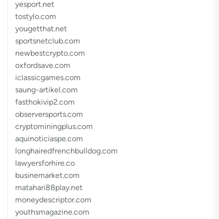
yesport.net
tostylo.com
yougetthat.net
sportsnetclub.com
newbestcrypto.com
oxfordsave.com
iclassicgames.com
saung-artikel.com
fasthokivip2.com
observersports.com
cryptominingplus.com
aquinoticiaspe.com
longhairedfrenchbulldog.com
lawyersforhire.co
businemarket.com
matahari88play.net
moneydescriptor.com
youthsmagazine.com