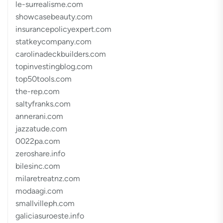
le-surrealisme.com
showcasebeauty.com
insurancepolicyexpert.com
statkeycompany.com
carolinadeckbuilders.com
topinvestingblog.com
top50tools.com
the-rep.com
saltyfranks.com
annerani.com
jazzatude.com
0022pa.com
zeroshare.info
bilesinc.com
milaretreatnz.com
modaagi.com
smallvilleph.com
galiciasuroeste.info