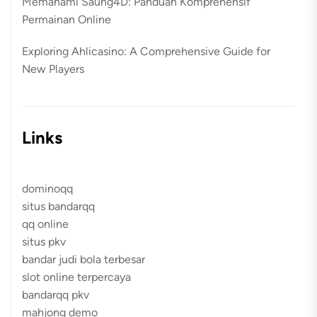
Memahami Saung4D: Panduan Komprehensif
Permainan Online
Exploring Ahlicasino: A Comprehensive Guide for
New Players
Links
dominoqq
situs bandarqq
qq online
situs pkv
bandar judi bola terbesar
slot online terpercaya
bandarqq pkv
mahjong demo