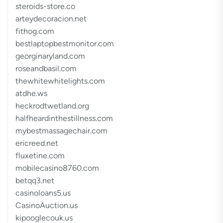
steroids-store.co
arteydecoracion.net
fithog.com
bestlaptopbestmonitor.com
georginaryland.com
roseandbasil.com
thewhitewhitelights.com
atdhe.ws
heckrodtwetland.org
halfheardinthestillness.com
mybestmassagechair.com
ericreed.net
fluxetine.com
mobilecasino8760.com
betqq3.net
casinoloans5.us
CasinoAuction.us
kipooglecouk.us