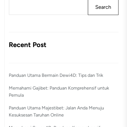
Search
Recent Post
Panduan Utama Bermain Dewi4D: Tips dan Trik
Memahami Gajibet: Panduan Komprehensif untuk
Pemula
Panduan Utama Majestibet: Jalan Anda Menuju
Kesuksesan Taruhan Online