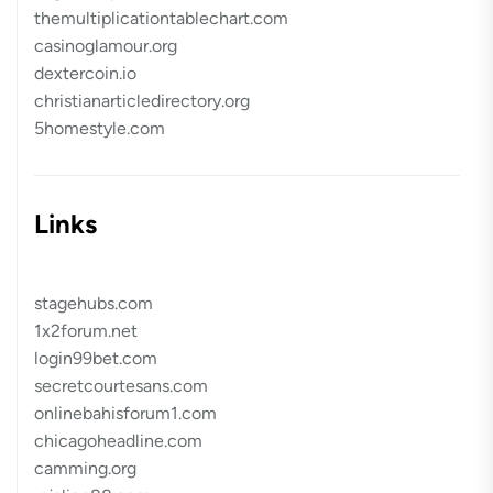
themultiplicationtablechart.com
casinoglamour.org
dextercoin.io
christianarticledirectory.org
5homestyle.com
Links
stagehubs.com
1x2forum.net
login99bet.com
secretcourtesans.com
onlinebahisforum1.com
chicagoheadline.com
camming.org