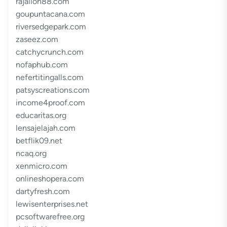
rajalion88.com
goupuntacana.com
riversedgepark.com
zaseez.com
catchycrunch.com
nofaphub.com
nefertitingalls.com
patsyscreations.com
income4proof.com
educaritas.org
lensajelajah.com
betflik09.net
ncaq.org
xenmicro.com
onlineshopera.com
dartyfresh.com
lewisenterprises.net
pcsoftwarefree.org