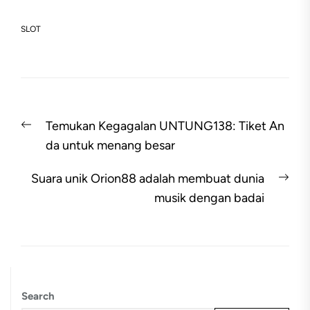
SLOT
Post
Previous
Temukan Kegagalan UNTUNG138: Tiket An
navigation
post:
da untuk menang besar
Nex
Suara unik Orion88 adalah membuat dunia
pos
musik dengan badai
Search