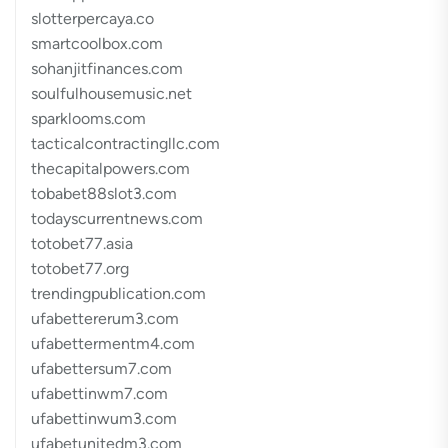
slotterpercaya.co
smartcoolbox.com
sohanjitfinances.com
soulfulhousemusic.net
sparklooms.com
tacticalcontractingllc.com
thecapitalpowers.com
tobabet88slot3.com
todayscurrentnews.com
totobet77.asia
totobet77.org
trendingpublication.com
ufabettererum3.com
ufabettermentm4.com
ufabettersum7.com
ufabettinwm7.com
ufabettinwum3.com
ufabetunitedm3.com