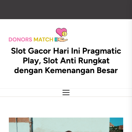
Skip
to
the
content
Slot Gacor Hari Ini Pragmatic
Slot
Gacor
Play, Slot Anti Rungkat
Hari
dengan Kemenangan Besar
Ini
Pragmatic
Play,
Slot
Anti
Rungkat
dengan