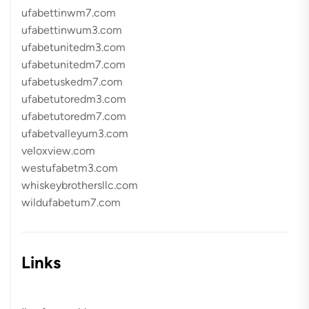
ufabettinwm7.com
ufabettinwum3.com
ufabetunitedm3.com
ufabetunitedm7.com
ufabetuskedm7.com
ufabetutoredm3.com
ufabetutoredm7.com
ufabetvalleyum3.com
veloxview.com
westufabetm3.com
whiskeybrothersllc.com
wildufabetum7.com
Links