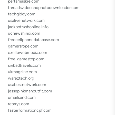
pertamaskre.com
threadsvideoandphotodownloader.com
techgiddy.com
usalivenetwork.com
jackpotrushonline.info
ucnewshindi.com
freecellphonedatabase.com
gamersrope.com
exellewebmedia.com
free-gamestop.com
sinbadtravels.com
ukmagzine.com
wareztech.org
usabestnetwork.com
jessepinkmanoutfit.com
umailsend.com
retarys.com
fasterformationcpf.com