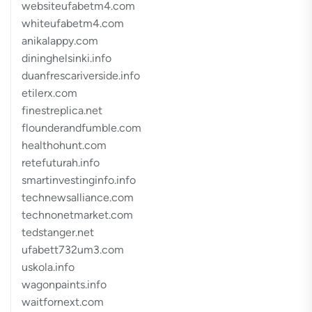
websiteufabetm4.com
whiteufabetm4.com
anikalappy.com
dininghelsinki.info
duanfrescariverside.info
etilerx.com
finestreplica.net
flounderandfumble.com
healthohunt.com
retefuturah.info
smartinvestinginfo.info
technewsalliance.com
technonetmarket.com
tedstanger.net
ufabett732um3.com
uskola.info
wagonpaints.info
waitfornext.com