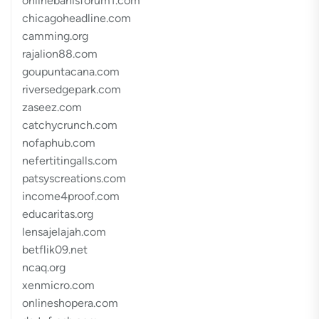
onlinebahisforum1.com
chicagoheadline.com
camming.org
rajalion88.com
goupuntacana.com
riversedgepark.com
zaseez.com
catchycrunch.com
nofaphub.com
nefertitingalls.com
patsyscreations.com
income4proof.com
educaritas.org
lensajelajah.com
betflik09.net
ncaq.org
xenmicro.com
onlineshopera.com