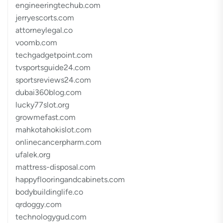
engineeringtechub.com
jerryescorts.com
attorneylegal.co
voomb.com
techgadgetpoint.com
tvsportsguide24.com
sportsreviews24.com
dubai360blog.com
lucky77slot.org
growmefast.com
mahkotahokislot.com
onlinecancerpharm.com
ufalek.org
mattress-disposal.com
happyflooringandcabinets.com
bodybuildinglife.co
qrdoggy.com
technologygud.com