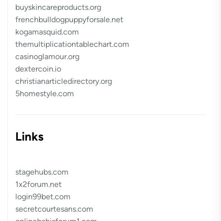
buyskincareproducts.org
frenchbulldogpuppyforsale.net
kogamasquid.com
themultiplicationtablechart.com
casinoglamour.org
dextercoin.io
christianarticledirectory.org
5homestyle.com
Links
stagehubs.com
1x2forum.net
login99bet.com
secretcourtesans.com