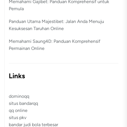
Memahami Gajibet: Panduan Komprehensif untuk
Pemula
Panduan Utama Majestibet: Jalan Anda Menuju
Kesuksesan Taruhan Online
Memahami Saung4D: Panduan Komprehensif
Permainan Online
Links
dominoqq
situs bandarqq
qq online
situs pkv
bandar judi bola terbesar