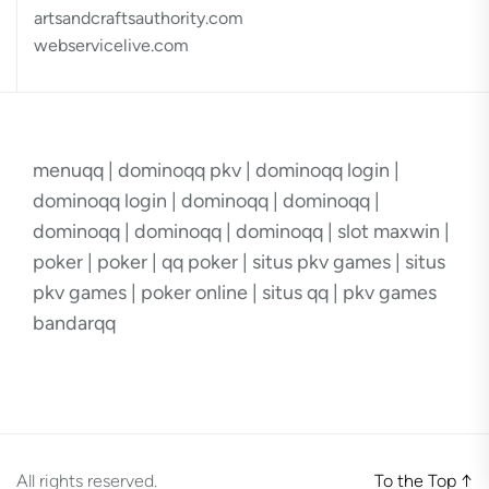
artsandcraftsauthority.com
webservicelive.com
menuqq
|
dominoqq pkv
|
dominoqq login
|
dominoqq login
|
dominoqq
|
dominoqq
|
dominoqq
|
dominoqq
|
dominoqq
|
slot maxwin
|
poker
|
poker
|
qq poker
|
situs pkv games
|
situs
pkv games
|
poker online
|
situs qq
|
pkv games
bandarqq
All rights reserved.
To the Top
↑