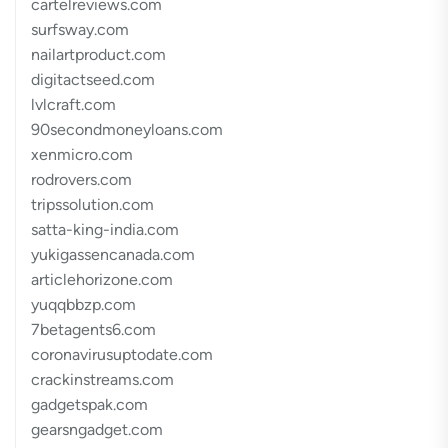
cartelreviews.com
surfsway.com
nailartproduct.com
digitactseed.com
lvlcraft.com
90secondmoneyloans.com
xenmicro.com
rodrovers.com
tripssolution.com
satta-king-india.com
yukigassencanada.com
articlehorizone.com
yuqqbbzp.com
7betagents6.com
coronavirusuptodate.com
crackinstreams.com
gadgetspak.com
gearsngadget.com