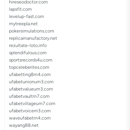
hireseodoctor.com
lapsfit.com
levelup-fast.com
mytreepla.net
pokersimulations.com
replicamanufactory.net
rezultate-loto.info
splendifulous.com
sportsrecords4u.com
topceleberites.com
ufabetting8m4.com
ufabetunionum3.com
ufabetvalueum3.com
ufabetvaultm7.com
ufabetvillageum7.com
ufabetvoicem3.com
waveufabetm4.com
wayang88.net