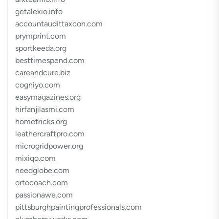
getalexio.info
accountaudittaxcon.com
prymprint.com
sportkeeda.org
besttimespend.com
careandcure.biz
cogniyo.com
easymagazines.org
hirfanjilasmi.com
hometricks.org
leathercraftpro.com
microgridpower.org
mixiqo.com
needglobe.com
ortocoach.com
passionawe.com
pittsburghpaintingprofessionals.com