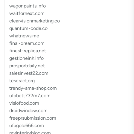
wagonpaints.info
waitfornext.com
clearvisionmarketing.co
quantum-code.co
whatnews.me
final-dream.com
finest-replica.net
gestioneinh.info
prosportdaily.net
salesinvest22.com
teseract.org
trendy-ama-shop.com
ufabett732m7.com
visiofood.com
droidwindow.com
freeprsubmission.com
ufagold666.com
myinteriorblog.com