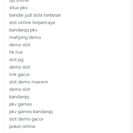
qq online
situs pkv
bandar judi bola terbesar
slot online terpercaya
bandarqq pkv
mahjong demo
demo slot
hk live
slot pg
demo slot
link gacor
slot demo maxwin
demo slot
bandarqq
pkv games
pkv games bandarqq
slot demo gacor
poker online