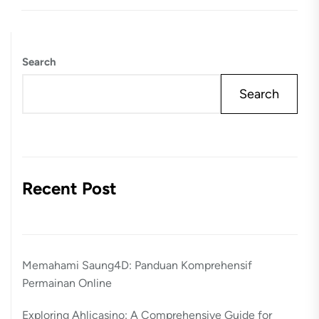
Search
Search
Recent Post
Memahami Saung4D: Panduan Komprehensif
Permainan Online
Exploring Ahlicasino: A Comprehensive Guide for