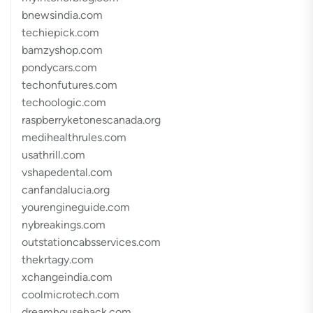
bnewsindia.com
techiepick.com
bamzyshop.com
pondycars.com
techonfutures.com
techoologic.com
raspberryketonescanada.org
medihealthrules.com
usathrill.com
vshapedental.com
canfandalucia.org
yourengineguide.com
nybreakings.com
outstationcabsservices.com
thekrtagy.com
xchangeindia.com
coolmicrotech.com
dreamhousehack.com