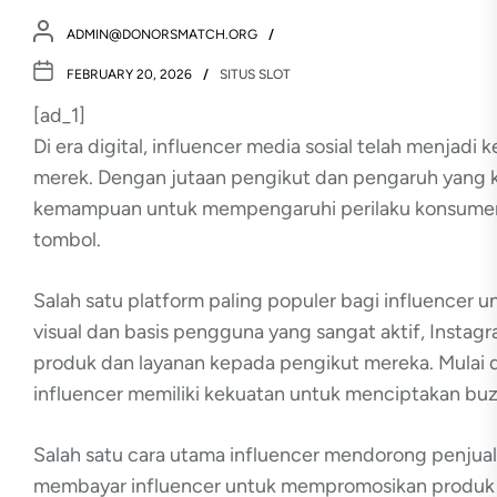
ADMIN@DONORSMATCH.ORG
FEBRUARY 20, 2026
SITUS SLOT
[ad_1]
Di era digital, influencer media sosial telah menjad
merek. Dengan jutaan pengikut dan pengaruh yang ku
kemampuan untuk mempengaruhi perilaku konsumen
tombol.
Salah satu platform paling populer bagi influencer
visual dan basis pengguna yang sangat aktif, Instag
produk dan layanan kepada pengikut mereka. Mulai d
influencer memiliki kekuatan untuk menciptakan buz
Salah satu cara utama influencer mendorong penjual
membayar influencer untuk mempromosikan produk m