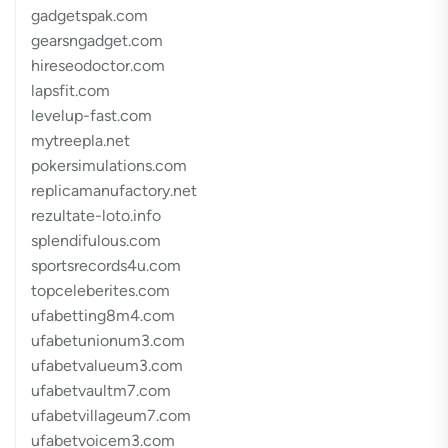
gadgetspak.com
gearsngadget.com
hireseodoctor.com
lapsfit.com
levelup-fast.com
mytreepla.net
pokersimulations.com
replicamanufactory.net
rezultate-loto.info
splendifulous.com
sportsrecords4u.com
topceleberites.com
ufabetting8m4.com
ufabetunionum3.com
ufabetvalueum3.com
ufabetvaultm7.com
ufabetvillageum7.com
ufabetvoicem3.com