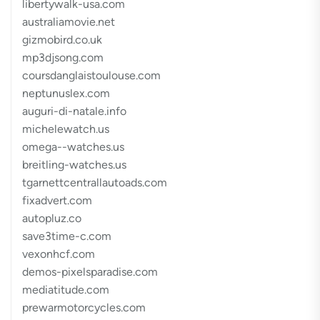
libertywalk-usa.com
australiamovie.net
gizmobird.co.uk
mp3djsong.com
coursdanglaistoulouse.com
neptunuslex.com
auguri-di-natale.info
michelewatch.us
omega--watches.us
breitling-watches.us
tgarnettcentrallautoads.com
fixadvert.com
autopluz.co
save3time-c.com
vexonhcf.com
demos-pixelsparadise.com
mediatitude.com
prewarmotorcycles.com