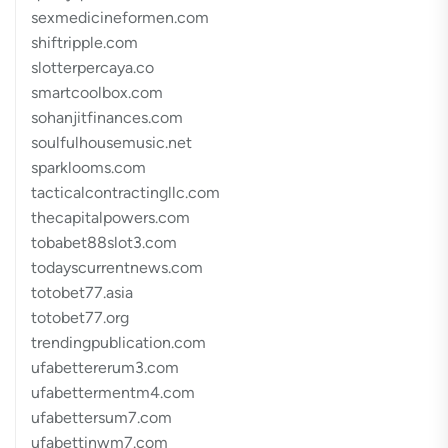
sexmedicineformen.com
shiftripple.com
slotterpercaya.co
smartcoolbox.com
sohanjitfinances.com
soulfulhousemusic.net
sparklooms.com
tacticalcontractingllc.com
thecapitalpowers.com
tobabet88slot3.com
todayscurrentnews.com
totobet77.asia
totobet77.org
trendingpublication.com
ufabettererum3.com
ufabettermentm4.com
ufabettersum7.com
ufabettinwm7.com