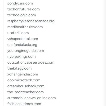
pondycars.com
techonfutures.com
techoologic.com
raspberryketonescanada.org
medihealthrules.com
usathrill.com
vshapedental.com
canfandalucia.org
yourengineguide.com
nybreakings.com
outstationcabsservices.com
thekrtagy.com
xchangeindia.com
coolmicrotech.com
dreamhousehack.com
the-techteacher.com
automobilenews-online.com
fashionalltimes.com