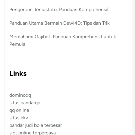
Pengertian Jeniustoto: Panduan Komprehensif
Panduan Utama Bermain Dewi4D: Tips dan Trik
Memahami Gajibet: Panduan Komprehensif untuk
Pemula
Links
dominoqq
situs bandarqq
qq online
situs pkv
bandar judi bola terbesar
slot online terpercaya