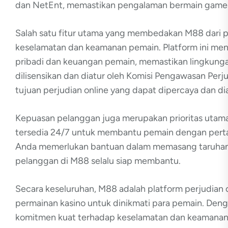
dan NetEnt, memastikan pengalaman bermain game b
Salah satu fitur utama yang membedakan M88 dari p
keselamatan dan keamanan pemain. Platform ini men
pribadi dan keuangan pemain, memastikan lingkungan
dilisensikan dan diatur oleh Komisi Pengawasan Per
tujuan perjudian online yang dapat dipercaya dan di
Kepuasan pelanggan juga merupakan prioritas utam
tersedia 24/7 untuk membantu pemain dengan perta
Anda memerlukan bantuan dalam memasang taruhan, 
pelanggan di M88 selalu siap membantu.
Secara keseluruhan, M88 adalah platform perjudian
permainan kasino untuk dinikmati para pemain. Den
komitmen kuat terhadap keselamatan dan keamanan 