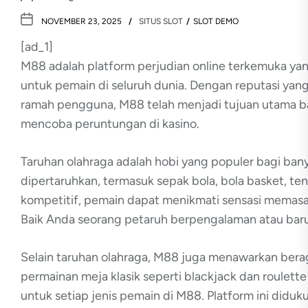
NOVEMBER 23, 2025
SITUS SLOT
SLOT DEMO
[ad_1]
M88 adalah platform perjudian online terkemuka y
untuk pemain di seluruh dunia. Dengan reputasi yang
ramah pengguna, M88 telah menjadi tujuan utama bag
mencoba peruntungan di kasino.
Taruhan olahraga adalah hobi yang populer bagi ba
dipertaruhkan, termasuk sepak bola, bola basket, te
kompetitif, pemain dapat menikmati sensasi memasan
Baik Anda seorang petaruh berpengalaman atau baru
Selain taruhan olahraga, M88 juga menawarkan berag
permainan meja klasik seperti blackjack dan roulette
untuk setiap jenis pemain di M88. Platform ini did