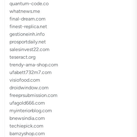
quantum-code.co
whatnews.me
final-dream.com
finest-replica.net
gestioneinh.info
prosportdaily.net
salesinvest22.com
teseract.org
trendy-ama-shop.com
ufabett732m7.com
visiofood.com
droidwindow.com
freeprsubmission.com
ufagold666.com
myinteriorblog.com
bnewsindia.com
techiepick.com
bamzyshop.com