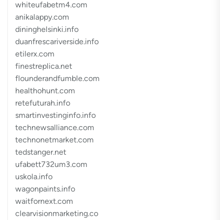
whiteufabetm4.com
anikalappy.com
dininghelsinki.info
duanfrescariverside.info
etilerx.com
finestreplica.net
flounderandfumble.com
healthohunt.com
retefuturah.info
smartinvestinginfo.info
technewsalliance.com
technonetmarket.com
tedstanger.net
ufabett732um3.com
uskola.info
wagonpaints.info
waitfornext.com
clearvisionmarketing.co