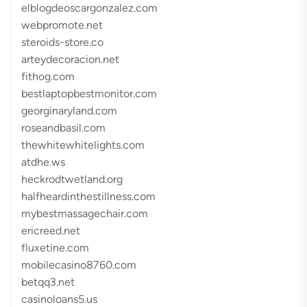
elblogdeoscargonzalez.com
webpromote.net
steroids-store.co
arteydecoracion.net
fithog.com
bestlaptopbestmonitor.com
georginaryland.com
roseandbasil.com
thewhitewhitelights.com
atdhe.ws
heckrodtwetland.org
halfheardinthestillness.com
mybestmassagechair.com
ericreed.net
fluxetine.com
mobilecasino8760.com
betqq3.net
casinoloans5.us