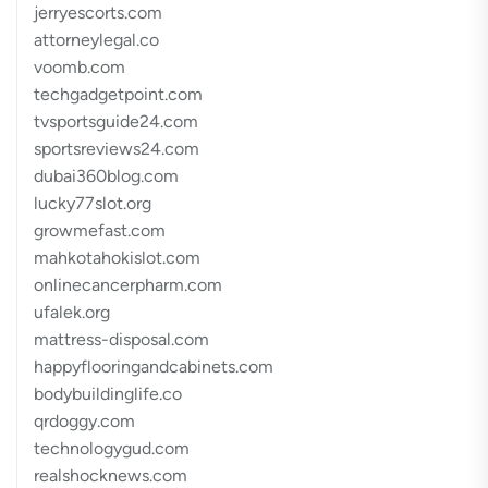
jerryescorts.com
attorneylegal.co
voomb.com
techgadgetpoint.com
tvsportsguide24.com
sportsreviews24.com
dubai360blog.com
lucky77slot.org
growmefast.com
mahkotahokislot.com
onlinecancerpharm.com
ufalek.org
mattress-disposal.com
happyflooringandcabinets.com
bodybuildinglife.co
qrdoggy.com
technologygud.com
realshocknews.com