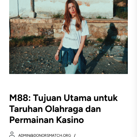
Kemenangan
Besar
M88: Tujuan Utama untuk
Taruhan Olahraga dan
Permainan Kasino
ADMIN@DONORSMATCH.ORG