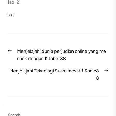
[ad_2]
SLOT
Post
Previous
Menjelajahi dunia perjudian online yang me
navigation
post:
narik dengan Kitabet88
Nex
Menjelajahi Teknologi Suara Inovatif Sonic8
pos
8
Search