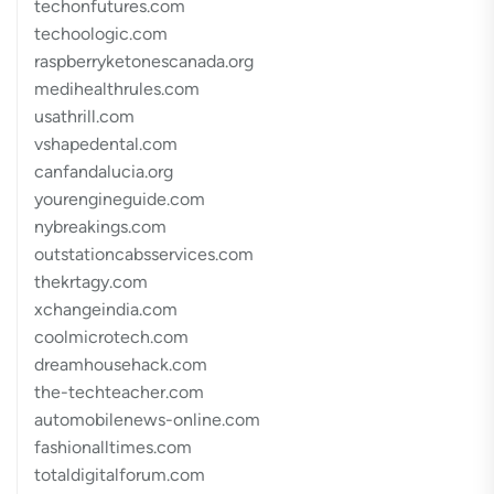
techonfutures.com
techoologic.com
raspberryketonescanada.org
medihealthrules.com
usathrill.com
vshapedental.com
canfandalucia.org
yourengineguide.com
nybreakings.com
outstationcabsservices.com
thekrtagy.com
xchangeindia.com
coolmicrotech.com
dreamhousehack.com
the-techteacher.com
automobilenews-online.com
fashionalltimes.com
totaldigitalforum.com