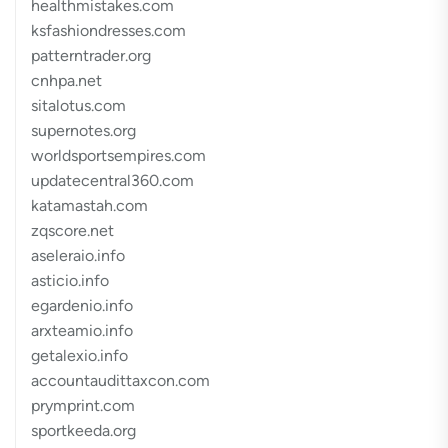
healthmistakes.com
ksfashiondresses.com
patterntrader.org
cnhpa.net
sitalotus.com
supernotes.org
worldsportsempires.com
updatecentral360.com
katamastah.com
zqscore.net
aseleraio.info
asticio.info
egardenio.info
arxteamio.info
getalexio.info
accountaudittaxcon.com
prymprint.com
sportkeeda.org