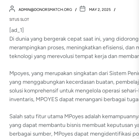
ADMIN@DONORSMATCH.ORG
MAY 2, 2025
SITUS SLOT
[ad_1]
Di dunia yang bergerak cepat saat ini, yang didorong
merampingkan proses, meningkatkan efisiensi, dan m
teknologi yang merevolusi tempat kerja dan membant
Mpoyes, yang merupakan singkatan dari Sistem Penin
yang menggabungkan kecerdasan buatan, pembelajar
solusi komprehensif untuk mengelola operasi sehari
inventaris, MPOYES dapat menangani berbagai tuga
Salah satu fitur utama MPoyes adalah kemampuanny
yang dapat membantu bisnis membuat keputusan yan
berbagai sumber, MPoyes dapat mengidentifikasi pola