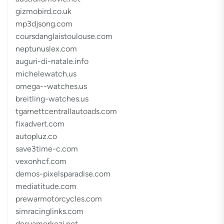
gizmobird.co.uk
mp3djsong.com
coursdanglaistoulouse.com
neptunuslex.com
auguri-di-natale.info
michelewatch.us
omega--watches.us
breitling-watches.us
tgarnettcentrallautoads.com
fixadvert.com
autopluz.co
save3time-c.com
vexonhcf.com
demos-pixelsparadise.com
mediatitude.com
prewarmotorcycles.com
simracinglinks.com
dosyamerkezi.net