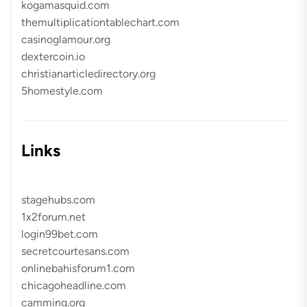
kogamasquid.com
themultiplicationtablechart.com
casinoglamour.org
dextercoin.io
christianarticledirectory.org
5homestyle.com
Links
stagehubs.com
1x2forum.net
login99bet.com
secretcourtesans.com
onlinebahisforum1.com
chicagoheadline.com
camming.org