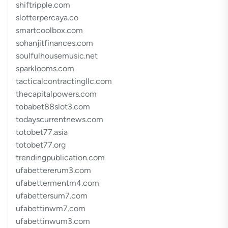
shiftripple.com
slotterpercaya.co
smartcoolbox.com
sohanjitfinances.com
soulfulhousemusic.net
sparklooms.com
tacticalcontractingllc.com
thecapitalpowers.com
tobabet88slot3.com
todayscurrentnews.com
totobet77.asia
totobet77.org
trendingpublication.com
ufabettererum3.com
ufabettermentm4.com
ufabettersum7.com
ufabettinwm7.com
ufabettinwum3.com