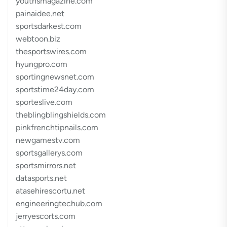
youthsmagazine.com
painaidee.net
sportsdarkest.com
webtoon.biz
thesportswires.com
hyungpro.com
sportingnewsnet.com
sportstime24day.com
sporteslive.com
theblingblingshields.com
pinkfrenchtipnails.com
newgamestv.com
sportsgallerys.com
sportsmirrors.net
datasports.net
atasehirescortu.net
engineeringtechub.com
jerryescorts.com