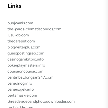
Links
punjwanis.com
the-parcs-clematiscondos.com
jusu-gb.com
thecarepet.com
blogwriterplus.com
guestpostingseo.com
casinogambitpro.info
pokerplaymasters.info
courseoncourse.com
bantinbatdongsan247.com
bahednog.info
bahenxgek.info
pertamaskre.com
threadsvideoandphotodownloader.com
techgiddy.com