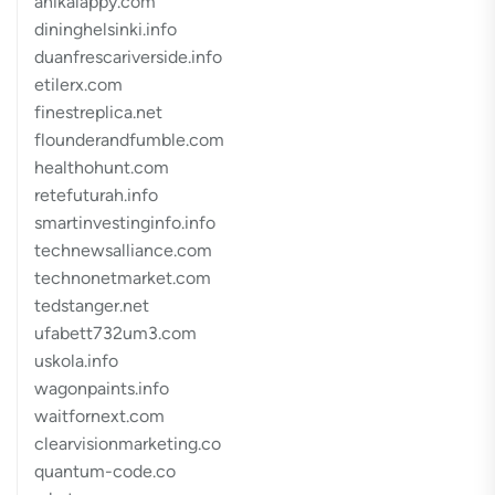
anikalappy.com
dininghelsinki.info
duanfrescariverside.info
etilerx.com
finestreplica.net
flounderandfumble.com
healthohunt.com
retefuturah.info
smartinvestinginfo.info
technewsalliance.com
technonetmarket.com
tedstanger.net
ufabett732um3.com
uskola.info
wagonpaints.info
waitfornext.com
clearvisionmarketing.co
quantum-code.co