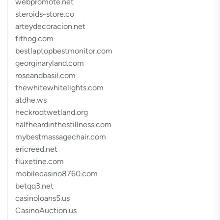
webpromote.net
steroids-store.co
arteydecoracion.net
fithog.com
bestlaptopbestmonitor.com
georginaryland.com
roseandbasil.com
thewhitewhitelights.com
atdhe.ws
heckrodtwetland.org
halfheardinthestillness.com
mybestmassagechair.com
ericreed.net
fluxetine.com
mobilecasino8760.com
betqq3.net
casinoloans5.us
CasinoAuction.us