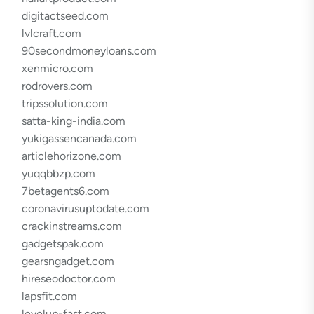
digitactseed.com
lvlcraft.com
90secondmoneyloans.com
xenmicro.com
rodrovers.com
tripssolution.com
satta-king-india.com
yukigassencanada.com
articlehorizone.com
yuqqbbzp.com
7betagents6.com
coronavirusuptodate.com
crackinstreams.com
gadgetspak.com
gearsngadget.com
hireseodoctor.com
lapsfit.com
levelup-fast.com