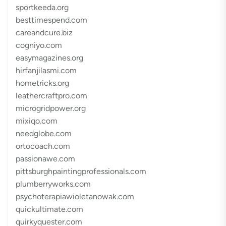
sportkeeda.org
besttimespend.com
careandcure.biz
cogniyo.com
easymagazines.org
hirfanjilasmi.com
hometricks.org
leathercraftpro.com
microgridpower.org
mixiqo.com
needglobe.com
ortocoach.com
passionawe.com
pittsburghpaintingprofessionals.com
plumberryworks.com
psychoterapiawioletanowak.com
quickultimate.com
quirkyquester.com