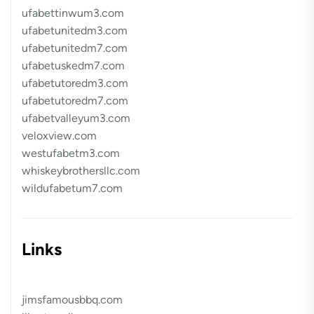
ufabettinwum3.com
ufabetunitedm3.com
ufabetunitedm7.com
ufabetuskedm7.com
ufabetutoredm3.com
ufabetutoredm7.com
ufabetvalleyum3.com
veloxview.com
westufabetm3.com
whiskeybrothersllc.com
wildufabetum7.com
Links
jimsfamousbbq.com