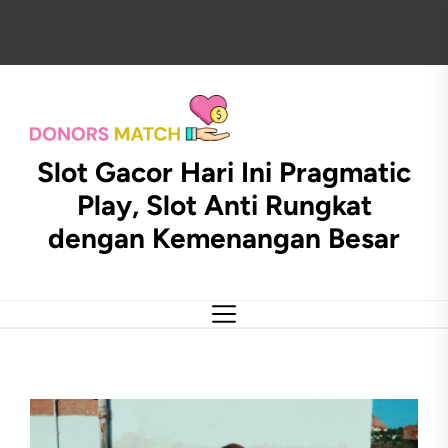
Skip
to
the
content
Slot Gacor Hari Ini Pragmatic
Slot
Gacor
Play, Slot Anti Rungkat
Hari
dengan Kemenangan Besar
Ini
Pragmatic
Play,
Slot
Anti
Rungkat
dengan