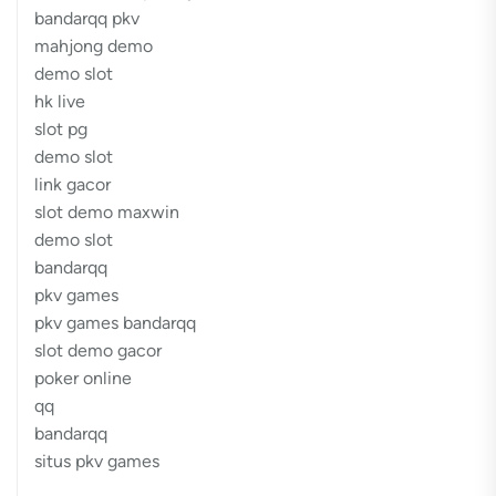
bandarqq pkv
mahjong demo
demo slot
hk live
slot pg
demo slot
link gacor
slot demo maxwin
demo slot
bandarqq
pkv games
pkv games bandarqq
slot demo gacor
poker online
qq
bandarqq
situs pkv games