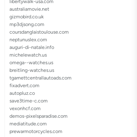
libertywalk-usa.com
australiamovie.net
gizmobird.co.uk
mp3djsong.com
coursdanglaistoulouse.com
neptunuslex.com
auguri-di-natale.info
michelewatch.us
omega--watches.us
breitling-watches.us
tgarnettcentrallautoads.com
fixadvert.com
autopluz.co
save3time-c.com
vexonhcf.com
demos-pixelsparadise.com
mediatitude.com
prewarmotorcycles.com