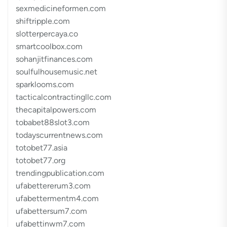
sexmedicineformen.com
shiftripple.com
slotterpercaya.co
smartcoolbox.com
sohanjitfinances.com
soulfulhousemusic.net
sparklooms.com
tacticalcontractingllc.com
thecapitalpowers.com
tobabet88slot3.com
todayscurrentnews.com
totobet77.asia
totobet77.org
trendingpublication.com
ufabettererum3.com
ufabettermentm4.com
ufabettersum7.com
ufabettinwm7.com