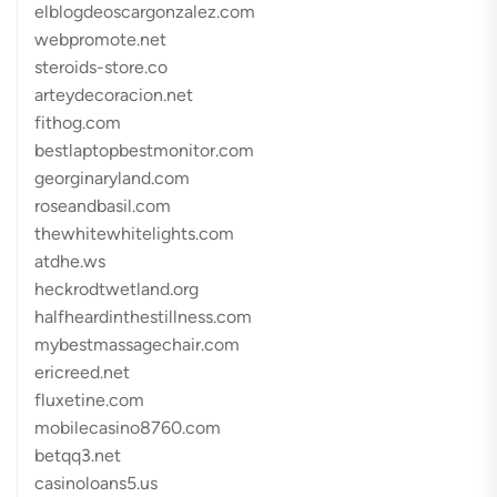
elblogdeoscargonzalez.com
webpromote.net
steroids-store.co
arteydecoracion.net
fithog.com
bestlaptopbestmonitor.com
georginaryland.com
roseandbasil.com
thewhitewhitelights.com
atdhe.ws
heckrodtwetland.org
halfheardinthestillness.com
mybestmassagechair.com
ericreed.net
fluxetine.com
mobilecasino8760.com
betqq3.net
casinoloans5.us