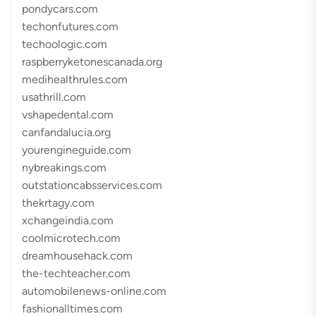
pondycars.com
techonfutures.com
techoologic.com
raspberryketonescanada.org
medihealthrules.com
usathrill.com
vshapedental.com
canfandalucia.org
yourengineguide.com
nybreakings.com
outstationcabsservices.com
thekrtagy.com
xchangeindia.com
coolmicrotech.com
dreamhousehack.com
the-techteacher.com
automobilenews-online.com
fashionalltimes.com