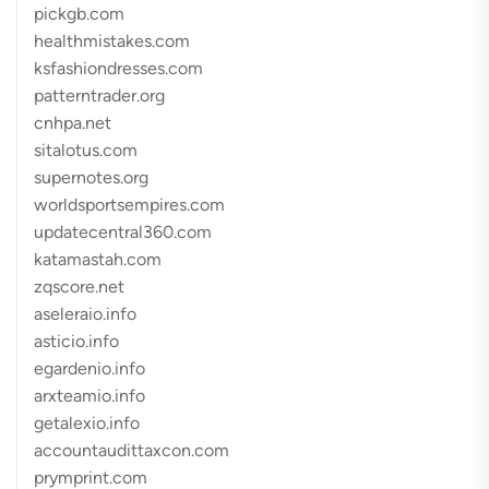
pickgb.com
healthmistakes.com
ksfashiondresses.com
patterntrader.org
cnhpa.net
sitalotus.com
supernotes.org
worldsportsempires.com
updatecentral360.com
katamastah.com
zqscore.net
aseleraio.info
asticio.info
egardenio.info
arxteamio.info
getalexio.info
accountaudittaxcon.com
prymprint.com