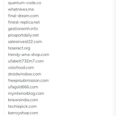
quantum-code.co
whatnews.me
final-dream.com
finest-replica.net
gestioneinh.info
prosportdaily.net
salesinvest22.com
teseract.org
trendy-ama-shop.com
ufabett732m7.com
visiofood.com
droidwindow.com
freeprsubmission.com
ufagold666.com
myinteriorblog.com
bnewsindia.com
techiepick.com
bamzyshop.com