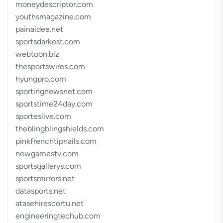
moneydescriptor.com
youthsmagazine.com
painaidee.net
sportsdarkest.com
webtoon.biz
thesportswires.com
hyungpro.com
sportingnewsnet.com
sportstime24day.com
sporteslive.com
theblingblingshields.com
pinkfrenchtipnails.com
newgamestv.com
sportsgallerys.com
sportsmirrors.net
datasports.net
atasehirescortu.net
engineeringtechub.com