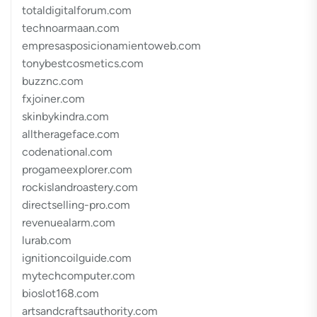
totaldigitalforum.com
technoarmaan.com
empresasposicionamientoweb.com
tonybestcosmetics.com
buzznc.com
fxjoiner.com
skinbykindra.com
alltherageface.com
codenational.com
progameexplorer.com
rockislandroastery.com
directselling-pro.com
revenuealarm.com
lurab.com
ignitioncoilguide.com
mytechcomputer.com
bioslot168.com
artsandcraftsauthority.com