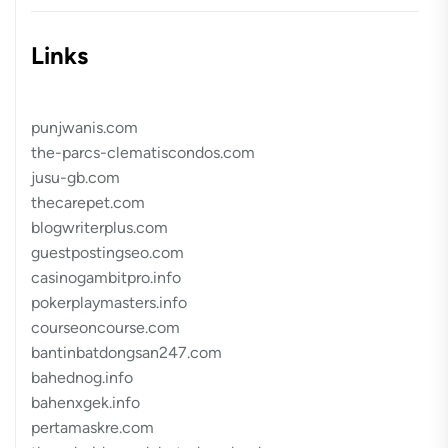
Links
punjwanis.com
the-parcs-clematiscondos.com
jusu-gb.com
thecarepet.com
blogwriterplus.com
guestpostingseo.com
casinogambitpro.info
pokerplaymasters.info
courseoncourse.com
bantinbatdongsan247.com
bahednog.info
bahenxgek.info
pertamaskre.com