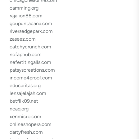
chicagoheadline.com
camming.org
rajalion88.com
goupuntacana.com
riversedgepark.com
zaseez.com
catchycrunch.com
nofaphub.com
nefertitingalls.com
patsyscreations.com
income4proof.com
educaritas.org
lensajelajah.com
betflik09.net
ncaq.org
xenmicro.com
onlineshopera.com
dartyfresh.com