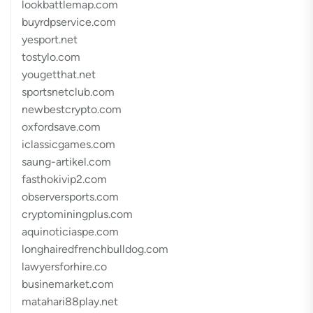
lookbattlemap.com
buyrdpservice.com
yesport.net
tostylo.com
yougetthat.net
sportsnetclub.com
newbestcrypto.com
oxfordsave.com
iclassicgames.com
saung-artikel.com
fasthokivip2.com
observersports.com
cryptominingplus.com
aquinoticiaspe.com
longhairedfrenchbulldog.com
lawyersforhire.co
businemarket.com
matahari88play.net