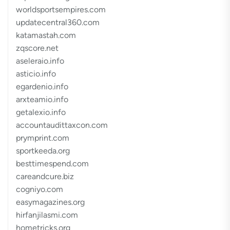
worldsportsempires.com
updatecentral360.com
katamastah.com
zqscore.net
aseleraio.info
asticio.info
egardenio.info
arxteamio.info
getalexio.info
accountaudittaxcon.com
prymprint.com
sportkeeda.org
besttimespend.com
careandcure.biz
cogniyo.com
easymagazines.org
hirfanjilasmi.com
hometricks.org