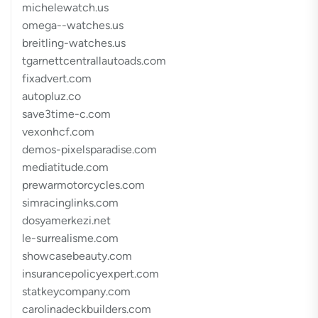
michelewatch.us
omega--watches.us
breitling-watches.us
tgarnettcentrallautoads.com
fixadvert.com
autopluz.co
save3time-c.com
vexonhcf.com
demos-pixelsparadise.com
mediatitude.com
prewarmotorcycles.com
simracinglinks.com
dosyamerkezi.net
le-surrealisme.com
showcasebeauty.com
insurancepolicyexpert.com
statkeycompany.com
carolinadeckbuilders.com