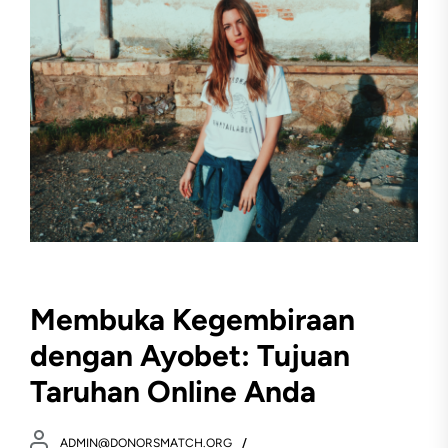
Kemenangan
Besar
Membuka Kegembiraan
dengan Ayobet: Tujuan
Taruhan Online Anda
ADMIN@DONORSMATCH.ORG