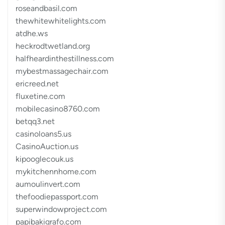
roseandbasil.com
thewhitewhitelights.com
atdhe.ws
heckrodtwetland.org
halfheardinthestillness.com
mybestmassagechair.com
ericreed.net
fluxetine.com
mobilecasino8760.com
betqq3.net
casinoloans5.us
CasinoAuction.us
kipooglecouk.us
mykitchennhome.com
aumoulinvert.com
thefoodiepassport.com
superwindowproject.com
papibakigrafo.com