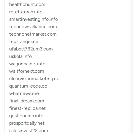
healthohunt.com
retefuturah.info
smartinvestinginfo.info
technewsalliance.com
technonetmarket.com
tedstanger.net
ufabett732um3.com
uskola.info
wagonpaints.info
waitfornext.com
clearvisionmarketing.co
quantum-code.co
whatnews.me
final-dream.com
finest-replica.net
gestioneinh.info
prosportdaily.net
salesinvest22.com