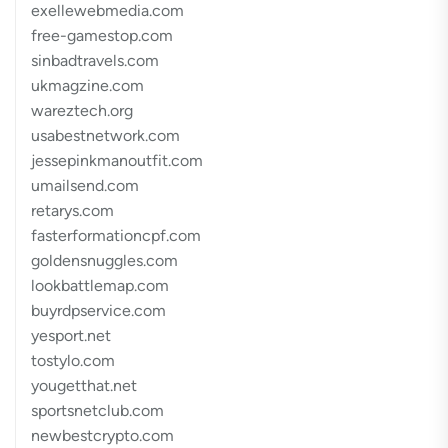
exellewebmedia.com
free-gamestop.com
sinbadtravels.com
ukmagzine.com
wareztech.org
usabestnetwork.com
jessepinkmanoutfit.com
umailsend.com
retarys.com
fasterformationcpf.com
goldensnuggles.com
lookbattlemap.com
buyrdpservice.com
yesport.net
tostylo.com
yougetthat.net
sportsnetclub.com
newbestcrypto.com