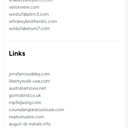
veloxview.com
westufabetm3.com
whiskeybrothersllc.com
wildufabetum7.com
Links
jimsfamousbbq.com
libertywalk-usa.com
australiamovie.net
gizmobird.co.uk
mp3djsong.com
coursdanglaistoulouse.com
neptunuslex.com
auguri-di-natale.info