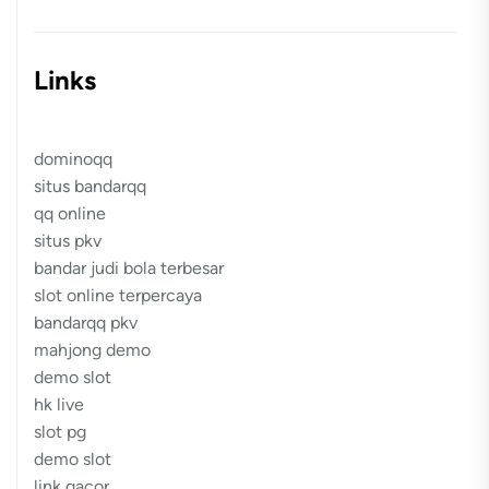
Links
dominoqq
situs bandarqq
qq online
situs pkv
bandar judi bola terbesar
slot online terpercaya
bandarqq pkv
mahjong demo
demo slot
hk live
slot pg
demo slot
link gacor