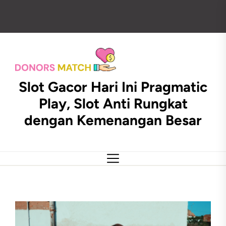
Skip
to
the
content
Slot Gacor Hari Ini Pragmatic
Slot
Gacor
Play, Slot Anti Rungkat
Hari
dengan Kemenangan Besar
Ini
Pragmatic
Play,
Slot
Anti
Rungkat
dengan