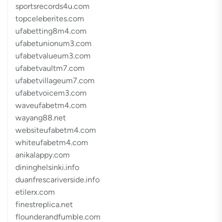
sportsrecords4u.com
topceleberites.com
ufabetting8m4.com
ufabetunionum3.com
ufabetvalueum3.com
ufabetvaultm7.com
ufabetvillageum7.com
ufabetvoicem3.com
waveufabetm4.com
wayang88.net
websiteufabetm4.com
whiteufabetm4.com
anikalappy.com
dininghelsinki.info
duanfrescariverside.info
etilerx.com
finestreplica.net
flounderandfumble.com