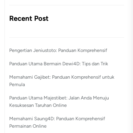
Recent Post
Pengertian Jeniustoto: Panduan Komprehensif
Panduan Utama Bermain Dewi4D: Tips dan Trik
Memahami Gajibet: Panduan Komprehensif untuk
Pemula
Panduan Utama Majestibet: Jalan Anda Menuju
Kesuksesan Taruhan Online
Memahami Saung4D: Panduan Komprehensif
Permainan Online