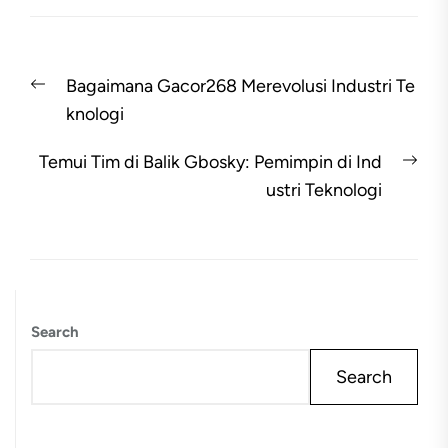
Post
Previous
Bagaimana Gacor268 Merevolusi Industri Te
navigation
post:
knologi
Nex
Temui Tim di Balik Gbosky: Pemimpin di Ind
pos
ustri Teknologi
Search
Search