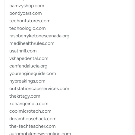
bamzyshop.com
pondycars.com
techonfutures.com
techoologic.com
raspberryketonescanada.org
medihealthrules.com
usathrill.com
vshapedental.com
canfandalucia.org
yourengineguide.com
nybreakings.com
outstationcabsservices.com
thekrtagy.com
xchangeindia.com
coolmicrotech.com
dreamhousehack.com
the-techteacher.com
automobilenews-online.com