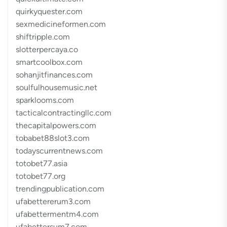
quirkyquester.com
sexmedicineformen.com
shiftripple.com
slotterpercaya.co
smartcoolbox.com
sohanjitfinances.com
soulfulhousemusic.net
sparklooms.com
tacticalcontractingllc.com
thecapitalpowers.com
tobabet88slot3.com
todayscurrentnews.com
totobet77.asia
totobet77.org
trendingpublication.com
ufabettererum3.com
ufabettermentm4.com
ufabettersum7.com