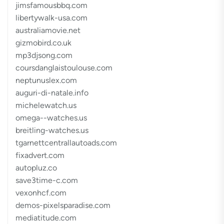
jimsfamousbbq.com
libertywalk-usa.com
australiamovie.net
gizmobird.co.uk
mp3djsong.com
coursdanglaistoulouse.com
neptunuslex.com
auguri-di-natale.info
michelewatch.us
omega--watches.us
breitling-watches.us
tgarnettcentrallautoads.com
fixadvert.com
autopluz.co
save3time-c.com
vexonhcf.com
demos-pixelsparadise.com
mediatitude.com