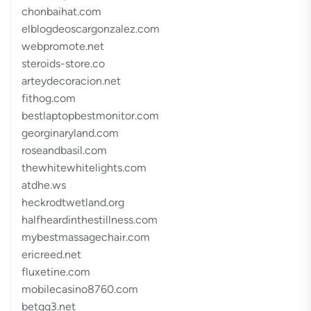
chonbaihat.com
elblogdeoscargonzalez.com
webpromote.net
steroids-store.co
arteydecoracion.net
fithog.com
bestlaptopbestmonitor.com
georginaryland.com
roseandbasil.com
thewhitewhitelights.com
atdhe.ws
heckrodtwetland.org
halfheardinthestillness.com
mybestmassagechair.com
ericreed.net
fluxetine.com
mobilecasino8760.com
betqq3.net