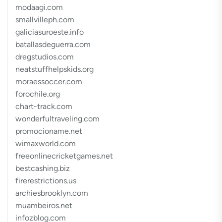
modaagi.com
smallvilleph.com
galiciasuroeste.info
batallasdeguerra.com
dregstudios.com
neatstuffhelpskids.org
moraessoccer.com
forochile.org
chart-track.com
wonderfultraveling.com
promocioname.net
wimaxworld.com
freeonlinecricketgames.net
bestcashing.biz
firerestrictions.us
archiesbrooklyn.com
muambeiros.net
infozblog.com