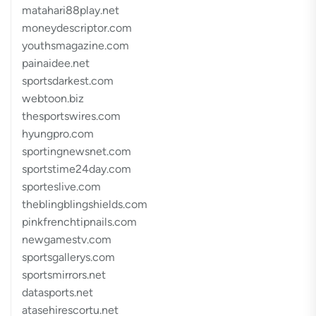
matahari88play.net
moneydescriptor.com
youthsmagazine.com
painaidee.net
sportsdarkest.com
webtoon.biz
thesportswires.com
hyungpro.com
sportingnewsnet.com
sportstime24day.com
sporteslive.com
theblingblingshields.com
pinkfrenchtipnails.com
newgamestv.com
sportsgallerys.com
sportsmirrors.net
datasports.net
atasehirescortu.net