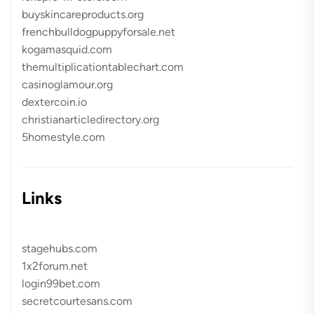
buyskincareproducts.org
frenchbulldogpuppyforsale.net
kogamasquid.com
themultiplicationtablechart.com
casinoglamour.org
dextercoin.io
christianarticledirectory.org
5homestyle.com
Links
stagehubs.com
1x2forum.net
login99bet.com
secretcourtesans.com