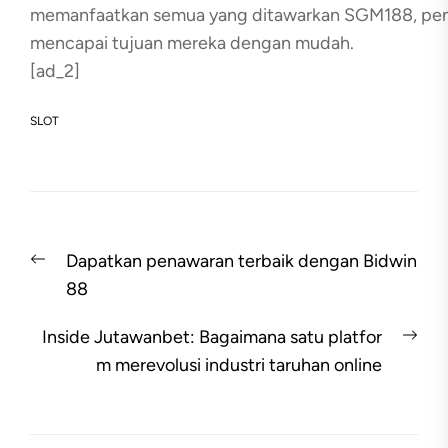
memanfaatkan semua yang ditawarkan SGM188, peng
mencapai tujuan mereka dengan mudah.
[ad_2]
SLOT
Post
Previous
Dapatkan penawaran terbaik dengan Bidwin
navigation
post:
88
Nex
Inside Jutawanbet: Bagaimana satu platfor
pos
m merevolusi industri taruhan online