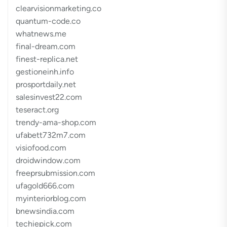
clearvisionmarketing.co
quantum-code.co
whatnews.me
final-dream.com
finest-replica.net
gestioneinh.info
prosportdaily.net
salesinvest22.com
teseract.org
trendy-ama-shop.com
ufabett732m7.com
visiofood.com
droidwindow.com
freeprsubmission.com
ufagold666.com
myinteriorblog.com
bnewsindia.com
techiepick.com