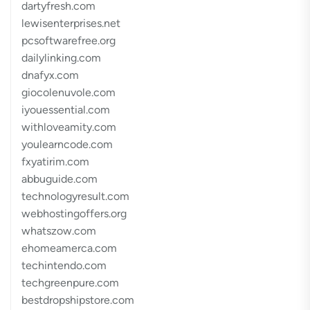
dartyfresh.com
lewisenterprises.net
pcsoftwarefree.org
dailylinking.com
dnafyx.com
giocolenuvole.com
iyouessential.com
withloveamity.com
youlearncode.com
fxyatirim.com
abbuguide.com
technologyresult.com
webhostingoffers.org
whatszow.com
ehomeamerca.com
techintendo.com
techgreenpure.com
bestdropshipstore.com