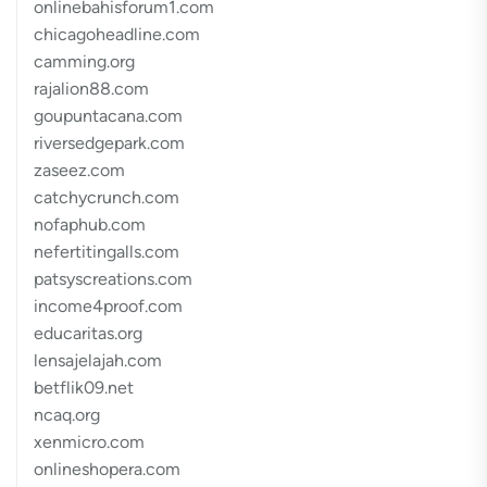
onlinebahisforum1.com
chicagoheadline.com
camming.org
rajalion88.com
goupuntacana.com
riversedgepark.com
zaseez.com
catchycrunch.com
nofaphub.com
nefertitingalls.com
patsyscreations.com
income4proof.com
educaritas.org
lensajelajah.com
betflik09.net
ncaq.org
xenmicro.com
onlineshopera.com