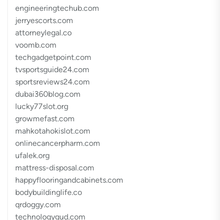
engineeringtechub.com
jerryescorts.com
attorneylegal.co
voomb.com
techgadgetpoint.com
tvsportsguide24.com
sportsreviews24.com
dubai360blog.com
lucky77slot.org
growmefast.com
mahkotahokislot.com
onlinecancerpharm.com
ufalek.org
mattress-disposal.com
happyflooringandcabinets.com
bodybuildinglife.co
qrdoggy.com
technologygud.com