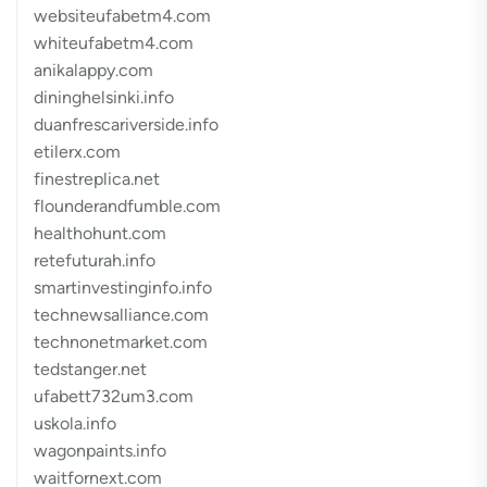
websiteufabetm4.com
whiteufabetm4.com
anikalappy.com
dininghelsinki.info
duanfrescariverside.info
etilerx.com
finestreplica.net
flounderandfumble.com
healthohunt.com
retefuturah.info
smartinvestinginfo.info
technewsalliance.com
technonetmarket.com
tedstanger.net
ufabett732um3.com
uskola.info
wagonpaints.info
waitfornext.com