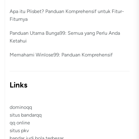
Apa itu Plisbet? Panduan Komprehensif untuk Fitur-
Fiturnya
Panduan Utama Bunga99: Semua yang Perlu Anda
Ketahui
Memahami Winlose99: Panduan Komprehensif
Links
dominoqq
situs bandarqq
qq online
situs pkv
bandar judi bola terbesar