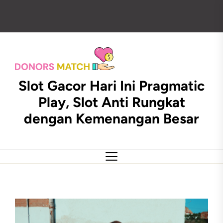
Skip
to
the
content
Slot Gacor Hari Ini Pragmatic
Slot
Gacor
Play, Slot Anti Rungkat
Hari
dengan Kemenangan Besar
Ini
Pragmatic
Play,
Slot
Anti
Rungkat
dengan