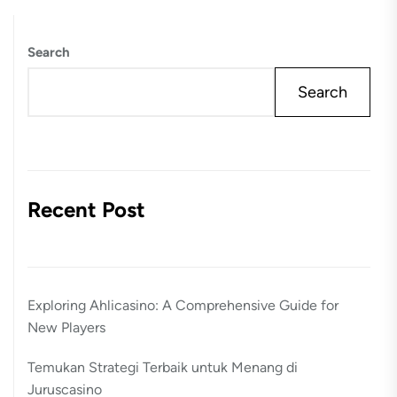
Search
Search
Recent Post
Exploring Ahlicasino: A Comprehensive Guide for
New Players
Temukan Strategi Terbaik untuk Menang di
Juruscasino