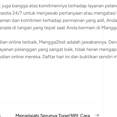
 juga bangga atas komitmennya terhadap layanan pela
rsedia 24/7 untuk menjawab pertanyaan atau mengatasi 
 aman dan komitmen terhadap permainan yang adil, And
erada di tangan yang tepat saat Anda bermain di Mangg
dian online terbaik, Mangga2bet adalah jawabannya. De
 layanan pelanggan yang sangat baik, tidak heran menga
dian online mereka. Daftar hari ini dan buktikan sendi
Next
h
Menjelajahi Serunya Togel389: Cara