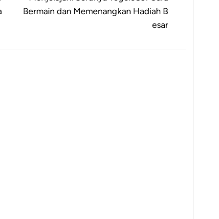
post:
a
Bermain dan Memenangkan Hadiah B
esar