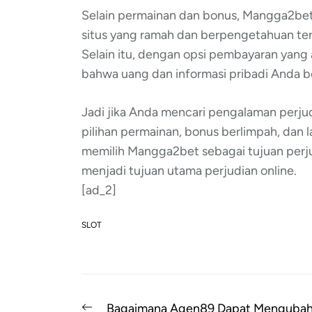
Selain permainan dan bonus, Mangga2bet
situs yang ramah dan berpengetahuan te
Selain itu, dengan opsi pembayaran yang
bahwa uang dan informasi pribadi Anda b
Jadi jika Anda mencari pengalaman perju
pilihan permainan, bonus berlimpah, dan
memilih Mangga2bet sebagai tujuan perju
menjadi tujuan utama perjudian online.
[ad_2]
SLOT
Post
Previous
Bagaimana Agen89 Dapat Menguba