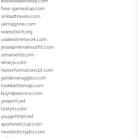
exellewebmedia.com
free-gamestop.com
sinbadtravels.com
ukmagzine.com
wareztech.org
usabestnetwork.com
jessepinkmanoutfit.com
umailsend.com
retarys.com
fasterformationcpf.com
goldensnuggles.com
lookbattlemap.com
buyrdpservice.com
yesport.net
tostylo.com
yougetthat.net
sportsnetclub.com
newbestcrypto.com