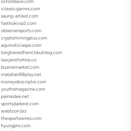
oxfordsave.com
iclassicgames.com
saung-artikel.com
fasthokivip2.com
observersports.com
cryptominingplus.com
aquinoticiaspe.com
longhairedfrenchbulldog.com
lawyersforhire.co
businemarket.com
matahari88play.net
moneydescriptor.com
youthsmagazine.com
painaidee.net
sportsdarkest.com
webtoon.biz
thesportswires.com
hyungpro.com