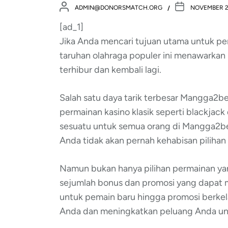
ADMIN@DONORSMATCH.ORG
NOVEMBER 2
[ad_1]
Jika Anda mencari tujuan utama untuk per
taruhan olahraga populer ini menawarkan
terhibur dan kembali lagi.
Salah satu daya tarik terbesar Mangga2b
permainan kasino klasik seperti blackjack
sesuatu untuk semua orang di Mangga2bet
Anda tidak akan pernah kehabisan piliha
Namun bukan hanya pilihan permainan ya
sejumlah bonus dan promosi yang dapa
untuk pemain baru hingga promosi berkel
Anda dan meningkatkan peluang Anda un