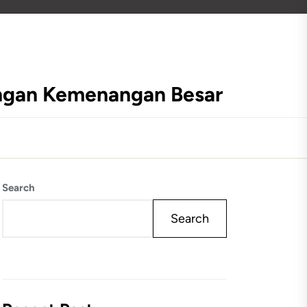
dengan Kemenangan Besar
t
Search
Search