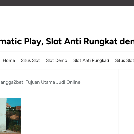
agmatic Play, Slot Anti Rungkat 
Home
Situs Slot
Slot Demo
Slot Anti Rungkad
Situs Slo
ngga2bet: Tujuan Utama Judi Online