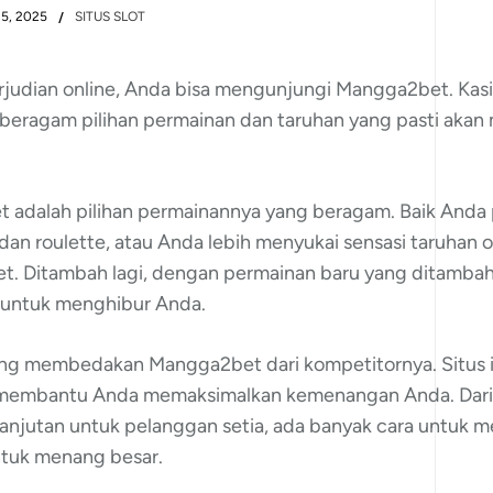
5, 2025
SITUS SLOT
judian online, Anda bisa mengunjungi Mangga2bet. Kasin
 beragam pilihan permainan dan taruhan yang pasti ak
et adalah pilihan permainannya yang beragam. Baik And
 dan roulette, atau Anda lebih menyukai sensasi taruhan o
. Ditambah lagi, dengan permainan baru yang ditambahk
n untuk menghibur Anda.
ng membedakan Mangga2bet dari kompetitornya. Situs 
t membantu Anda memaksimalkan kemenangan Anda. Dar
anjutan untuk pelanggan setia, ada banyak cara untuk 
tuk menang besar.