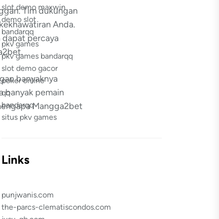
slot demo maxwin
nggan. Tim dukungan
demo slot
kekhawatiran Anda.
bandarqq
a dapat percaya
pkv games
a2bet.
pkv games bandarqq
slot demo gacor
ngan banyaknya
poker online
pa banyak pemain
qq
bandarqq
ri mengapa Mangga2bet
situs pkv games
Links
punjwanis.com
the-parcs-clematiscondos.com