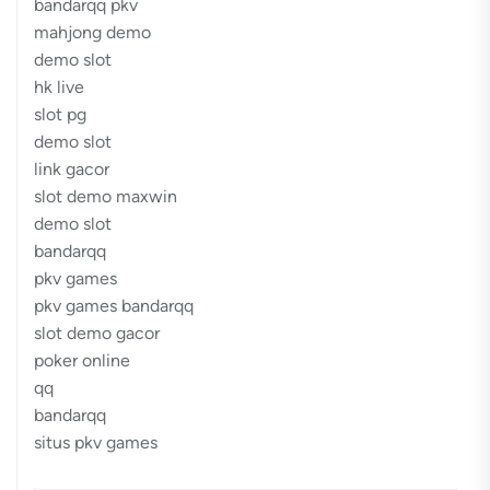
bandarqq pkv
mahjong demo
demo slot
hk live
slot pg
demo slot
link gacor
slot demo maxwin
demo slot
bandarqq
pkv games
pkv games bandarqq
slot demo gacor
poker online
qq
bandarqq
situs pkv games