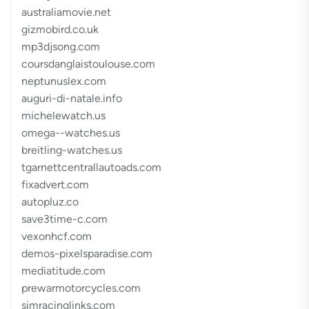
australiamovie.net
gizmobird.co.uk
mp3djsong.com
coursdanglaistoulouse.com
neptunuslex.com
auguri-di-natale.info
michelewatch.us
omega--watches.us
breitling-watches.us
tgarnettcentrallautoads.com
fixadvert.com
autopluz.co
save3time-c.com
vexonhcf.com
demos-pixelsparadise.com
mediatitude.com
prewarmotorcycles.com
simracinglinks.com