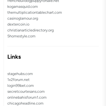
frenchbulldogpuppyforsale.net
kogamasquid.com
themultiplicationtablechart.com
casinoglamour.org
dextercoin.io
christianarticledirectory.org
5homestyle.com
Links
stagehubs.com
1x2forum.net
login99bet.com
secretcourtesans.com
onlinebahisforum1.com
chicagoheadline.com