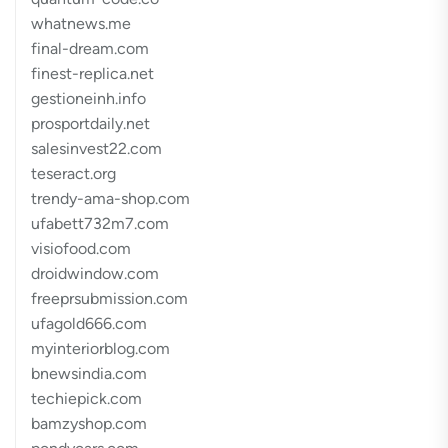
whatnews.me
final-dream.com
finest-replica.net
gestioneinh.info
prosportdaily.net
salesinvest22.com
teseract.org
trendy-ama-shop.com
ufabett732m7.com
visiofood.com
droidwindow.com
freeprsubmission.com
ufagold666.com
myinteriorblog.com
bnewsindia.com
techiepick.com
bamzyshop.com