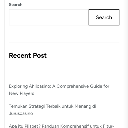
Search
Search
Recent Post
Exploring Ahlicasino: A Comprehensive Guide for
New Players
Temukan Strategi Terbaik untuk Menang di
Juruscasino
Apa itu Plisbet? Panduan Komprehensif untuk Fitur-