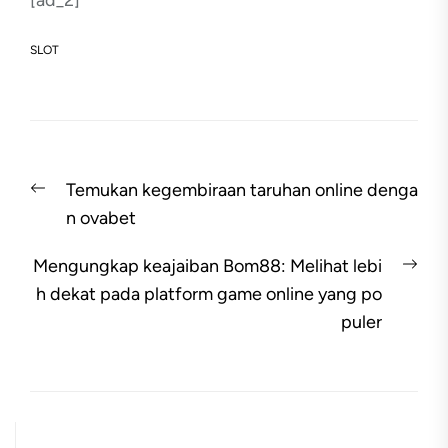
[ad_2]
SLOT
Post
Previous
Temukan kegembiraan taruhan online denga
navigation
post:
n ovabet
Nex
Mengungkap keajaiban Bom88: Melihat lebi
pos
h dekat pada platform game online yang po
puler