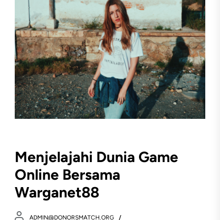
Kemenangan
Besar
Menjelajahi Dunia Game
Online Bersama
Warganet88
ADMIN@DONORSMATCH.ORG