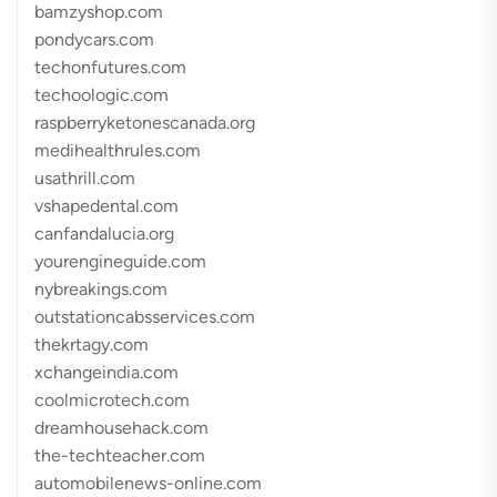
bamzyshop.com
pondycars.com
techonfutures.com
techoologic.com
raspberryketonescanada.org
medihealthrules.com
usathrill.com
vshapedental.com
canfandalucia.org
yourengineguide.com
nybreakings.com
outstationcabsservices.com
thekrtagy.com
xchangeindia.com
coolmicrotech.com
dreamhousehack.com
the-techteacher.com
automobilenews-online.com