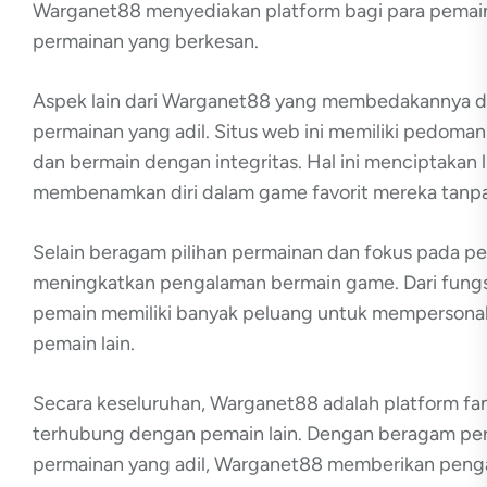
Warganet88 menyediakan platform bagi para pemain
permainan yang berkesan.
Aspek lain dari Warganet88 yang membedakannya da
permainan yang adil. Situs web ini memiliki pedom
dan bermain dengan integritas. Hal ini menciptaka
membenamkan diri dalam game favorit mereka tanpa k
Selain beragam pilihan permainan dan fokus pada p
meningkatkan pengalaman bermain game. Dari fungsi
pemain memiliki banyak peluang untuk mempersona
pemain lain.
Secara keseluruhan, Warganet88 adalah platform fant
terhubung dengan pemain lain. Dengan beragam per
permainan yang adil, Warganet88 memberikan penga