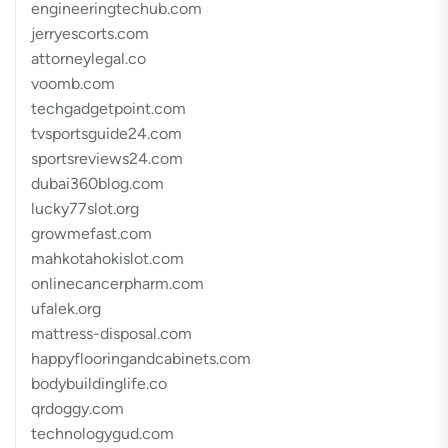
engineeringtechub.com
jerryescorts.com
attorneylegal.co
voomb.com
techgadgetpoint.com
tvsportsguide24.com
sportsreviews24.com
dubai360blog.com
lucky77slot.org
growmefast.com
mahkotahokislot.com
onlinecancerpharm.com
ufalek.org
mattress-disposal.com
happyflooringandcabinets.com
bodybuildinglife.co
qrdoggy.com
technologygud.com