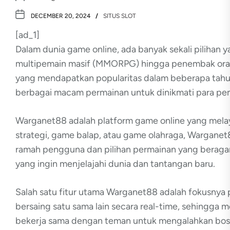
DECEMBER 20, 2024
SITUS SLOT
[ad_1]
Dalam dunia game online, ada banyak sekali pilihan ya
multipemain masif (MMORPG) hingga penembak orang
yang mendapatkan popularitas dalam beberapa tahu
berbagai macam permainan untuk dinikmati para pe
Warganet88 adalah platform game online yang mela
strategi, game balap, atau game olahraga, Wargane
ramah pengguna dan pilihan permainan yang beragam
yang ingin menjelajahi dunia dan tantangan baru.
Salah satu fitur utama Warganet88 adalah fokusnya
bersaing satu sama lain secara real-time, sehingg
bekerja sama dengan teman untuk mengalahkan bos 