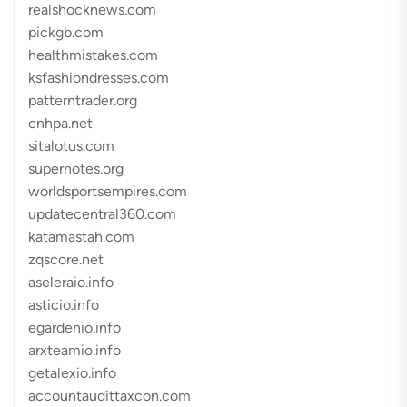
realshocknews.com
pickgb.com
healthmistakes.com
ksfashiondresses.com
patterntrader.org
cnhpa.net
sitalotus.com
supernotes.org
worldsportsempires.com
updatecentral360.com
katamastah.com
zqscore.net
aseleraio.info
asticio.info
egardenio.info
arxteamio.info
getalexio.info
accountaudittaxcon.com