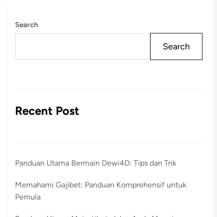
Search
Search
Recent Post
Panduan Utama Bermain Dewi4D: Tips dan Trik
Memahami Gajibet: Panduan Komprehensif untuk
Pemula