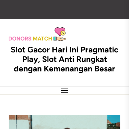
Skip
to
the
content
Slot Gacor Hari Ini Pragmatic
Slot
Gacor
Play, Slot Anti Rungkat
Hari
dengan Kemenangan Besar
Ini
Pragmatic
Play,
Slot
Anti
Rungkat
dengan