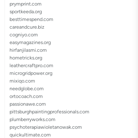
prymprint.com
sportkeeda.org
besttimespend.com
careandcure.biz
cogniyo.com
easymagazines.org
hirfanjilasmi.com
hometricks.org
leathercraftpro.com
microgridpower.org
mixiqo.com
needglobe.com
ortocoach.com
passionawe.com
pittsburghpaintingprofessionals.com
plumberryworks.com
psychoterapiawioletanowak.com
quickultimate.com