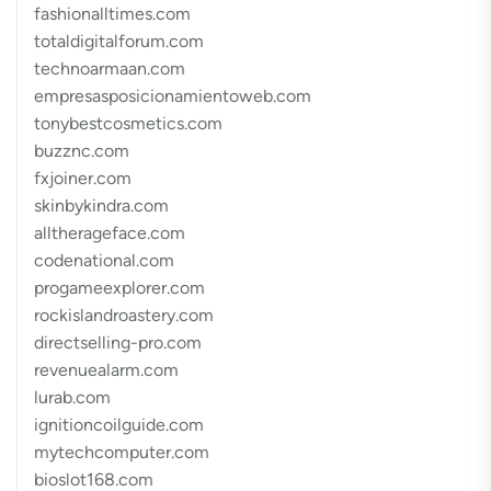
fashionalltimes.com
totaldigitalforum.com
technoarmaan.com
empresasposicionamientoweb.com
tonybestcosmetics.com
buzznc.com
fxjoiner.com
skinbykindra.com
alltherageface.com
codenational.com
progameexplorer.com
rockislandroastery.com
directselling-pro.com
revenuealarm.com
lurab.com
ignitioncoilguide.com
mytechcomputer.com
bioslot168.com