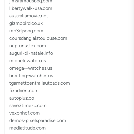
jimsfamousbbq.com
libertywalk-usa.com
australiamovie.net
gizmobird.co.uk
mp3djsong.com
coursdanglaistoulouse.com
neptunuslex.com
auguri-di-natale.info
michelewatch.us
omega--watches.us
breitling-watches.us
tgarnettcentrallautoads.com
fixadvert.com
autopluz.co
save3time-c.com
vexonhcf.com
demos-pixelsparadise.com
mediatitude.com