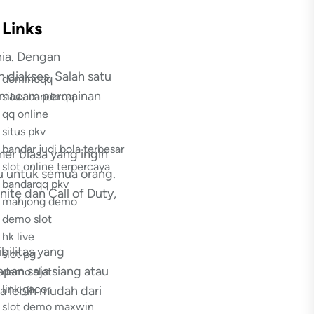
Links
nia. Dengan
 diakses. Salah satu
dominoqq
i macam permainan
situs bandarqq
qq online
situs pkv
bandar judi bola terbesar
r biasa yang ingin
slot online terpercaya
u untuk semua orang.
bandarqq pkv
ite dan Call of Duty,
mahjong demo
demo slot
hk live
ilitas yang
slot pg
pan saja siang atau
demo slot
link gacor
a lebih mudah dari
slot demo maxwin