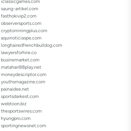
iclassicgames.com
saung-artikel.com
fasthokivip2.com
observersports.com
cryptominingplus.com
aquinoticiaspe.com
longhairedfrenchbulldog.com
lawyersforhire.co
businemarket.com
matahari88play.net
moneydescriptor.com
youthsmagazine.com
painaidee.net
sportsdarkest.com
webtoon.biz
thesportswires.com
hyungpro.com
sportingnewsnet.com