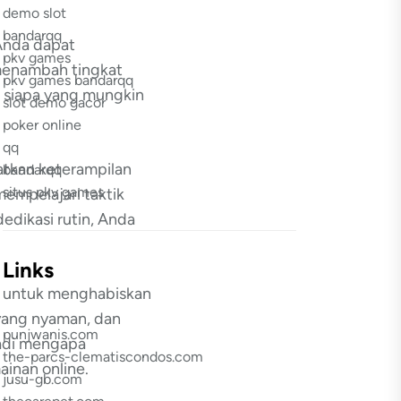
demo slot
bandarqq
Anda dapat
pkv games
 menambah tingkat
pkv games bandarqq
 siapa yang mungkin
slot demo gacor
poker online
qq
tkan keterampilan
bandarqq
situs pkv games
empelajari taktik
edikasi rutin, Anda
Links
k untuk menghabiskan
yang nyaman, dan
punjwanis.com
Jadi mengapa
the-parcs-clematiscondos.com
ainan online.
jusu-gb.com