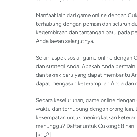
Manfaat lain dari game online dengan Cu
terhubung dengan pemain dari seluruh du
kegembiraan dan tantangan baru pada pe
Anda lawan selanjutnya.
Selain aspek sosial, game online denga
dan strategi Anda. Apakah Anda bermain
dan teknik baru yang dapat membantu And
dapat mengasah keterampilan Anda dan m
Secara keseluruhan, game online denga
waktu dan terhubung dengan orang lain. 
kesempatan untuk meningkatkan keteramp
menunggu? Daftar untuk Cukong88 hari ini
[ad_2]