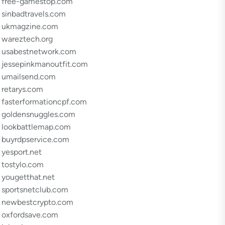
free-gamestop.com
sinbadtravels.com
ukmagzine.com
wareztech.org
usabestnetwork.com
jessepinkmanoutfit.com
umailsend.com
retarys.com
fasterformationcpf.com
goldensnuggles.com
lookbattlemap.com
buyrdpservice.com
yesport.net
tostylo.com
yougetthat.net
sportsnetclub.com
newbestcrypto.com
oxfordsave.com