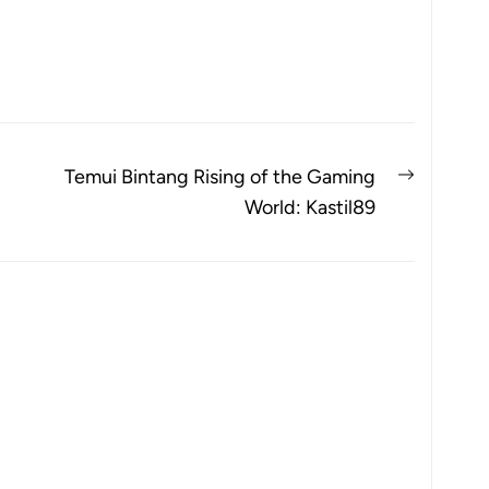
Next
Temui Bintang Rising of the Gaming
post:
World: Kastil89