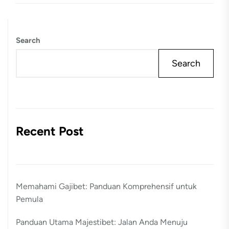
Search
Search
Recent Post
Memahami Gajibet: Panduan Komprehensif untuk
Pemula
Panduan Utama Majestibet: Jalan Anda Menuju