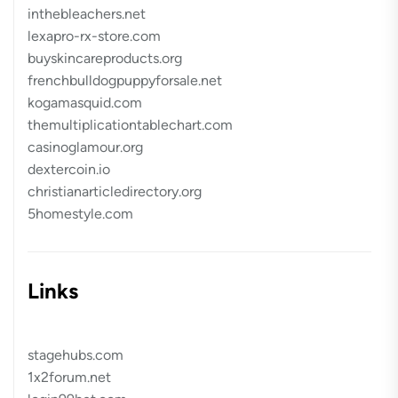
inthebleachers.net
lexapro-rx-store.com
buyskincareproducts.org
frenchbulldogpuppyforsale.net
kogamasquid.com
themultiplicationtablechart.com
casinoglamour.org
dextercoin.io
christianarticledirectory.org
5homestyle.com
Links
stagehubs.com
1x2forum.net