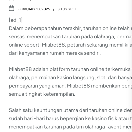
FEBRUARY 13, 2025
SITUS SLOT
[ad_1]
Dalam beberapa tahun terakhir, taruhan online telah
sensasi menempatkan taruhan pada olahraga, permai
online seperti Miabet88, petaruh sekarang memiliki
dari kenyamanan rumah mereka sendiri.
Miabet88 adalah platform taruhan online terkemuka
olahraga, permainan kasino langsung, slot, dan ban
pembayaran yang aman, Miabet88 memberikan pen
semua tingkat keterampilan.
Salah satu keuntungan utama dari taruhan online d
sudah hari -hari harus bepergian ke kasino fisik at
menempatkan taruhan pada tim olahraga favorit mer