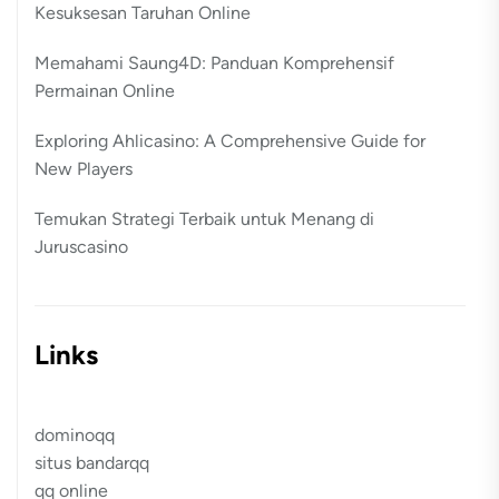
Kesuksesan Taruhan Online
Memahami Saung4D: Panduan Komprehensif
Permainan Online
Exploring Ahlicasino: A Comprehensive Guide for
New Players
Temukan Strategi Terbaik untuk Menang di
Juruscasino
Links
dominoqq
situs bandarqq
qq online