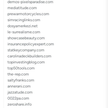
demos-pixelsparadise.com
mediatitude.com
prewarmotorcycles.com
simracinglinks.com
dosyamerkezi.net
le-surrealisme.com
showcasebeauty.com
insurancepolicyexpert.com
statkeycompany.com
carolinadeckbuilders.com
topinvestingblog.com
top50tools.com
the-rep.com
saltyfranks.com
annerani.com
jazzatude.com
0022pa.com
zeroshare.info