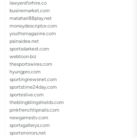
lawyersforhire.co
businemarket.com
matahari88play.net
moneydescriptor.com
youthsmagazine.com
painaidee.net
sportsdarkest.com
webtoon.biz
thesportswires.com
hyungpro.com
sportingnewsnet.com
sportstime24day.com
sporteslive.com
theblingblingshields.com
pinkfrenchtipnails.com
newgamestv.com
sportsgallerys.com
sportsmirrors.net