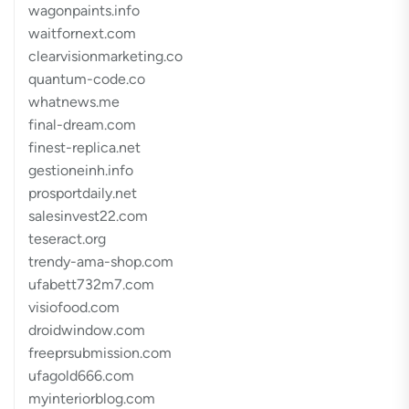
wagonpaints.info
waitfornext.com
clearvisionmarketing.co
quantum-code.co
whatnews.me
final-dream.com
finest-replica.net
gestioneinh.info
prosportdaily.net
salesinvest22.com
teseract.org
trendy-ama-shop.com
ufabett732m7.com
visiofood.com
droidwindow.com
freeprsubmission.com
ufagold666.com
myinteriorblog.com