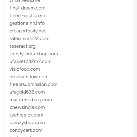
whatnews.me
final-dream.com
finest-replica.net
gestioneinh.info
prosportdaily.net
salesinvest22.com
teseract.org
trendy-ama-shop.com
ufabett732m7.com
visiofood.com
droidwindow.com
freeprsubmission.com
ufagold666.com
myinteriorblog.com
bnewsindia.com
techiepick.com
bamzyshop.com
pondycars.com