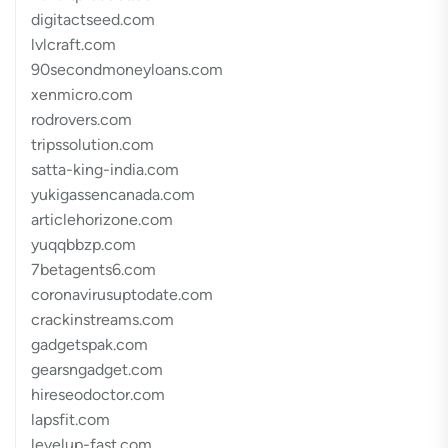
digitactseed.com
lvlcraft.com
90secondmoneyloans.com
xenmicro.com
rodrovers.com
tripssolution.com
satta-king-india.com
yukigassencanada.com
articlehorizone.com
yuqqbbzp.com
7betagents6.com
coronavirusuptodate.com
crackinstreams.com
gadgetspak.com
gearsngadget.com
hireseodoctor.com
lapsfit.com
levelup-fast.com