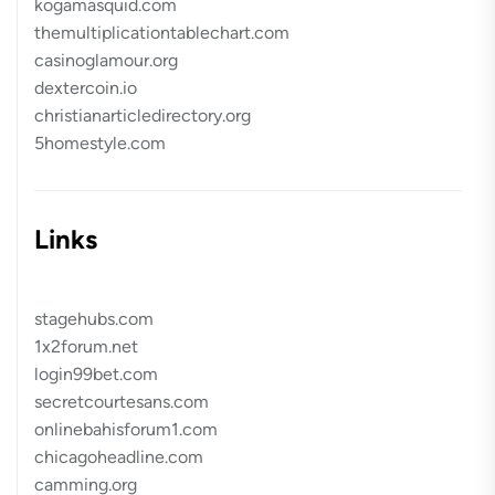
kogamasquid.com
themultiplicationtablechart.com
casinoglamour.org
dextercoin.io
christianarticledirectory.org
5homestyle.com
Links
stagehubs.com
1x2forum.net
login99bet.com
secretcourtesans.com
onlinebahisforum1.com
chicagoheadline.com
camming.org