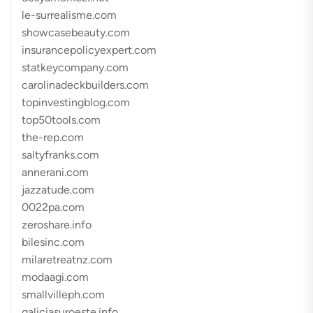
le-surrealisme.com
showcasebeauty.com
insurancepolicyexpert.com
statkeycompany.com
carolinadeckbuilders.com
topinvestingblog.com
top50tools.com
the-rep.com
saltyfranks.com
annerani.com
jazzatude.com
0022pa.com
zeroshare.info
bilesinc.com
milaretreatnz.com
modaagi.com
smallvilleph.com
galiciasuroeste.info