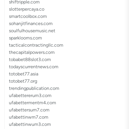
shiftripple.com
slotterpercaya.co
smartcoolbox.com
sohanjitfinances.com
soulfulhousemusic.net
sparklooms.com
tacticalcontractingllc.com
thecapitalpowers.com
tobabet88slot3.com
todayscurrentnews.com
totobet77.asia
totobet77.org
trendingpublication.com
ufabettererum3.com
ufabettermentm4.com
ufabettersum7.com
ufabettinwm7.com
ufabettinwum3.com