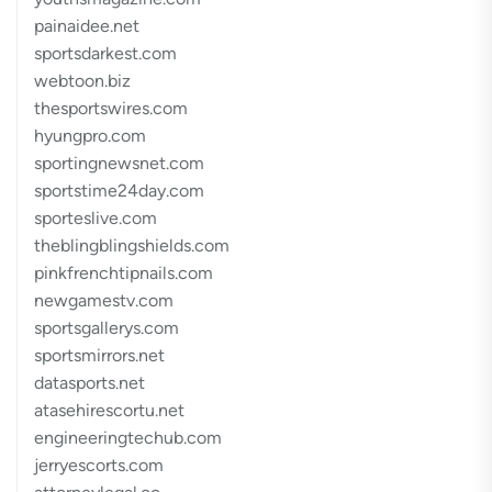
painaidee.net
sportsdarkest.com
webtoon.biz
thesportswires.com
hyungpro.com
sportingnewsnet.com
sportstime24day.com
sporteslive.com
theblingblingshields.com
pinkfrenchtipnails.com
newgamestv.com
sportsgallerys.com
sportsmirrors.net
datasports.net
atasehirescortu.net
engineeringtechub.com
jerryescorts.com