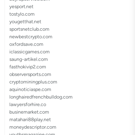
yesport.net
tostylo.com
yougetthat.net
sportsnetclub.com
newbestcrypto.com
oxfordsave.com
iclassicgames.com
saung-artikel.com
fasthokivip2.com
observersports.com
cryptominingplus.com
aquinoticiaspe.com
longhairedfrenchbulldog.com
lawyersforhire.co
businemarket.com
matahari88play.net
moneydescriptor.com
youthsmagazine.com