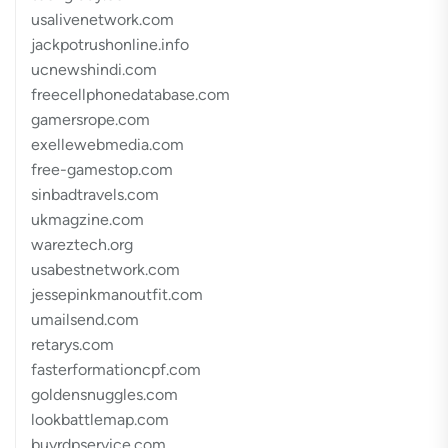
usalivenetwork.com
jackpotrushonline.info
ucnewshindi.com
freecellphonedatabase.com
gamersrope.com
exellewebmedia.com
free-gamestop.com
sinbadtravels.com
ukmagzine.com
wareztech.org
usabestnetwork.com
jessepinkmanoutfit.com
umailsend.com
retarys.com
fasterformationcpf.com
goldensnuggles.com
lookbattlemap.com
buyrdpservice.com