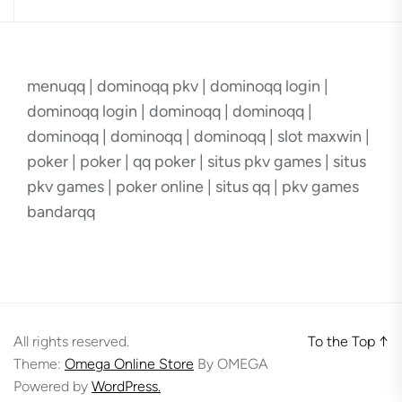
menuqq
|
dominoqq pkv
|
dominoqq login
|
dominoqq login
|
dominoqq
|
dominoqq
|
dominoqq
|
dominoqq
|
dominoqq
|
slot maxwin
|
poker
|
poker
|
qq poker
|
situs pkv games
|
situs
pkv games
|
poker online
|
situs qq
|
pkv games
bandarqq
All rights reserved.
To the Top
↑
Theme:
Omega Online Store
By
OMEGA
Powered by
WordPress.