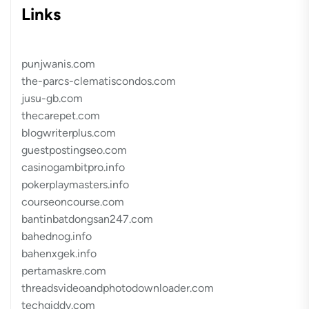
Links
punjwanis.com
the-parcs-clematiscondos.com
jusu-gb.com
thecarepet.com
blogwriterplus.com
guestpostingseo.com
casinogambitpro.info
pokerplaymasters.info
courseoncourse.com
bantinbatdongsan247.com
bahednog.info
bahenxgek.info
pertamaskre.com
threadsvideoandphotodownloader.com
techgiddy.com