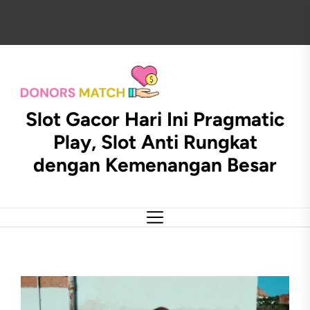
Skip
to
the
content
Slot Gacor Hari Ini Pragmatic
Slot
Gacor
Play, Slot Anti Rungkat
Hari
dengan Kemenangan Besar
Ini
Pragmatic
Play,
Slot
Anti
Rungkat
dengan