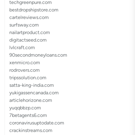
techgreenpure.com
bestdropshipstore.com
cartelreviews.com
surfsway.com
nailartproduct.com
digitactseed.com
lvlcraft.com
90secondmoneyloans.com
xenmicro.com
rodrovers.com
tripssolution.com
satta-king-india.com
yukigassencanada.com
articlehorizone.com
yuqqbbzp.com
7betagents6.com
coronavirusuptodate.com
crackinstreams.com