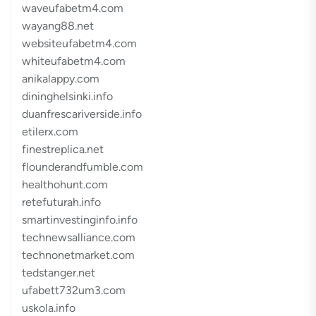
waveufabetm4.com
wayang88.net
websiteufabetm4.com
whiteufabetm4.com
anikalappy.com
dininghelsinki.info
duanfrescariverside.info
etilerx.com
finestreplica.net
flounderandfumble.com
healthohunt.com
retefuturah.info
smartinvestinginfo.info
technewsalliance.com
technonetmarket.com
tedstanger.net
ufabett732um3.com
uskola.info