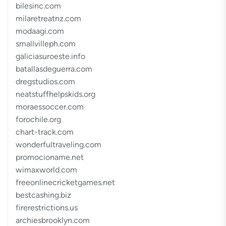
bilesinc.com
milaretreatnz.com
modaagi.com
smallvilleph.com
galiciasuroeste.info
batallasdeguerra.com
dregstudios.com
neatstuffhelpskids.org
moraessoccer.com
forochile.org
chart-track.com
wonderfultraveling.com
promocioname.net
wimaxworld.com
freeonlinecricketgames.net
bestcashing.biz
firerestrictions.us
archiesbrooklyn.com