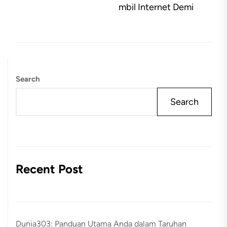
pos
mbil Internet Demi
Search
Search
Recent Post
Dunia303: Panduan Utama Anda dalam Taruhan