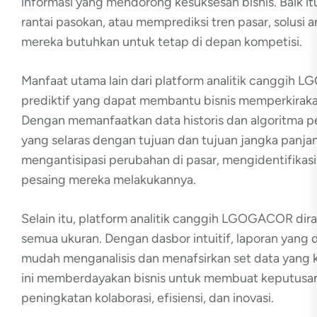
informasi yang mendorong kesuksesan bisnis. Baik i
rantai pasokan, atau memprediksi tren pasar, solusi
mereka butuhkan untuk tetap di depan kompetisi.
Manfaat utama lain dari platform analitik canggi
prediktif yang dapat membantu bisnis memperkirakan 
Dengan memanfaatkan data historis dan algoritma p
yang selaras dengan tujuan dan tujuan jangka panj
mengantisipasi perubahan di pasar, mengidentifikas
pesaing mereka melakukannya.
Selain itu, platform analitik canggih LGOGACOR dir
semua ukuran. Dengan dasbor intuitif, laporan yang da
mudah menganalisis dan menafsirkan set data yang k
ini memberdayakan bisnis untuk membuat keputusan 
peningkatan kolaborasi, efisiensi, dan inovasi.