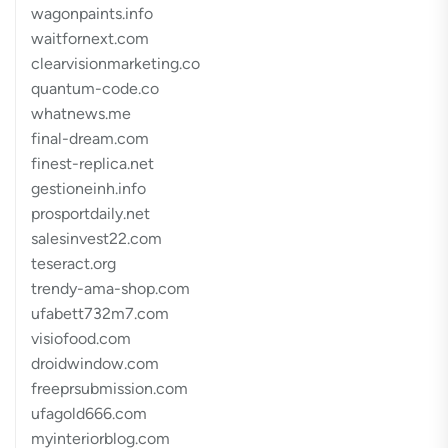
wagonpaints.info
waitfornext.com
clearvisionmarketing.co
quantum-code.co
whatnews.me
final-dream.com
finest-replica.net
gestioneinh.info
prosportdaily.net
salesinvest22.com
teseract.org
trendy-ama-shop.com
ufabett732m7.com
visiofood.com
droidwindow.com
freeprsubmission.com
ufagold666.com
myinteriorblog.com