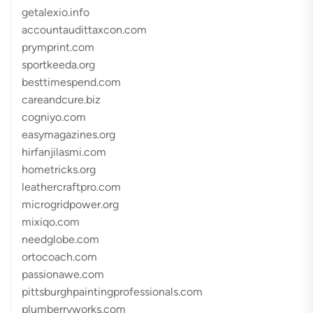
getalexio.info
accountaudittaxcon.com
prymprint.com
sportkeeda.org
besttimespend.com
careandcure.biz
cogniyo.com
easymagazines.org
hirfanjilasmi.com
hometricks.org
leathercraftpro.com
microgridpower.org
mixiqo.com
needglobe.com
ortocoach.com
passionawe.com
pittsburghpaintingprofessionals.com
plumberryworks.com