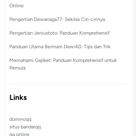
Online
Pengertian Dewanaga77: Sekilas Ciri-cirinya
Pengertian Jeniustoto: Panduan Komprehensif
Panduan Utama Bermain Dewi4D: Tips dan Trik
Memahami Gajibet: Panduan Komprehensif untuk
Pemula
Links
dominoqq
situs bandarqq
qq online