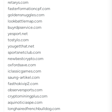
retarys.com
fasterformationcpf.com
goldensnuggles.com
lookbattlemap.com
buyrdpservice.com
yesport.net
tostylo.com
yougetthat.net
sportsnetclub.com
newbestcrypto.com
oxfordsave.com
iclassicgames.com
saung-artikel.com
fasthokivip2.com
observersports.com
cryptominingplus.com
aquinoticiaspe.com
longhairedfrenchbulldog.com