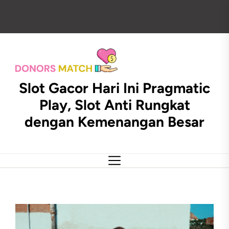
Skip
to
the
content
Slot Gacor Hari Ini Pragmatic
Slot
Gacor
Play, Slot Anti Rungkat
Hari
dengan Kemenangan Besar
Ini
Pragmatic
Play,
Slot
Anti
Rungkat
dengan