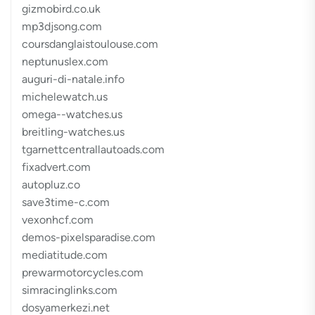
gizmobird.co.uk
mp3djsong.com
coursdanglaistoulouse.com
neptunuslex.com
auguri-di-natale.info
michelewatch.us
omega--watches.us
breitling-watches.us
tgarnettcentrallautoads.com
fixadvert.com
autopluz.co
save3time-c.com
vexonhcf.com
demos-pixelsparadise.com
mediatitude.com
prewarmotorcycles.com
simracinglinks.com
dosyamerkezi.net