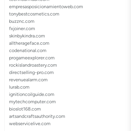
empresasposicionamientoweb.com
tonybestcosmetics.com
buzznc.com
fxjoiner.com
skinbykindra.com
alltherageface.com
codenational.com
progameexplorer.com
rockislandroastery.com
directselling-pro.com
revenuealarm.com
lurab.com
ignitioncoilguide.com
mytechcomputer.com
bioslot168.com
artsandcraftsauthority.com
webservicelive.com