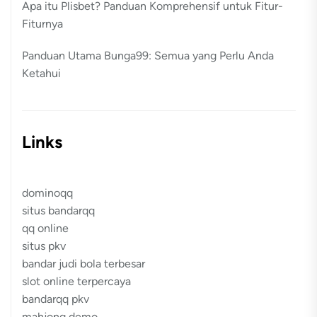
Apa itu Plisbet? Panduan Komprehensif untuk Fitur-
Fiturnya
Panduan Utama Bunga99: Semua yang Perlu Anda
Ketahui
Links
dominoqq
situs bandarqq
qq online
situs pkv
bandar judi bola terbesar
slot online terpercaya
bandarqq pkv
mahjong demo