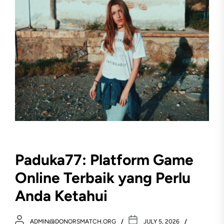
Kemenangan
Besar
Paduka77: Platform Game
Online Terbaik yang Perlu
Anda Ketahui
ADMIN@DONORSMATCH.ORG
JULY 5, 2026