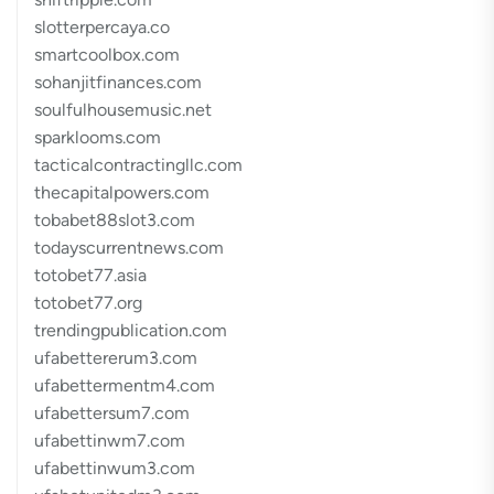
slotterpercaya.co
smartcoolbox.com
sohanjitfinances.com
soulfulhousemusic.net
sparklooms.com
tacticalcontractingllc.com
thecapitalpowers.com
tobabet88slot3.com
todayscurrentnews.com
totobet77.asia
totobet77.org
trendingpublication.com
ufabettererum3.com
ufabettermentm4.com
ufabettersum7.com
ufabettinwm7.com
ufabettinwum3.com