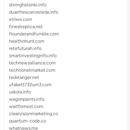
dininghelsinki.info
duanfrescariverside.info
etilerx.com
finestreplica.net
flounderandfumble.com
healthohunt.com
retefuturah.info
smartinvestinginfo.info
technewsalliance.com
technonetmarket.com
tedstanger.net
ufabett732um3.com
uskola.info
wagonpaints.info
waitfornext.com
clearvisionmarketing.co
quantum-code.co
whatnews.me