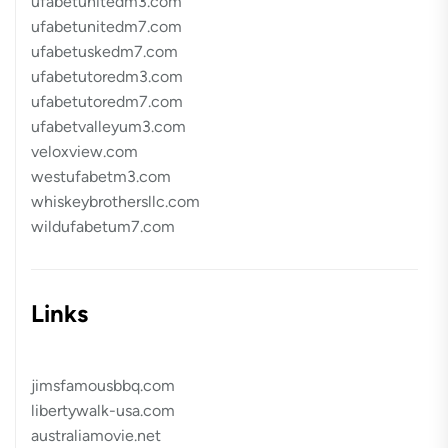
ufabetunitedm3.com
ufabetunitedm7.com
ufabetuskedm7.com
ufabetutoredm3.com
ufabetutoredm7.com
ufabetvalleyum3.com
veloxview.com
westufabetm3.com
whiskeybrothersllc.com
wildufabetum7.com
Links
jimsfamousbbq.com
libertywalk-usa.com
australiamovie.net