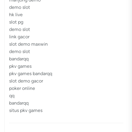
demo slot
hk live
slot pg
demo slot
link gacor
slot demo maxwin
demo slot
bandarqq
pkv games
pkv games bandarqq
slot demo gacor
poker online
qq
bandarqq
situs pkv games