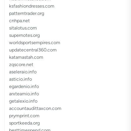
ksfashiondresses.com
patterntrader.org
cnhpa.net
sitalotus.com
supernotes.org
worldsportsempires.com
updatecentral360.com
katamastah.com
zqscore.net
aseleraio.info
asticio.info
egardenio.info
arxteamio.info
getalexio.info
accountaudittaxcon.com
prymprint.com
sportkeeda.org
besttimespend.com