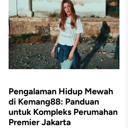
Kemenangan
Besar
Pengalaman Hidup Mewah
di Kemang88: Panduan
untuk Kompleks Perumahan
Premier Jakarta