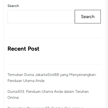
Search
Search
Recent Post
Temukan Dunia JakartaSlot88 yang Menyenangkan:
Panduan Utama Anda
Dunia303: Panduan Utama Anda dalam Taruhan
Online