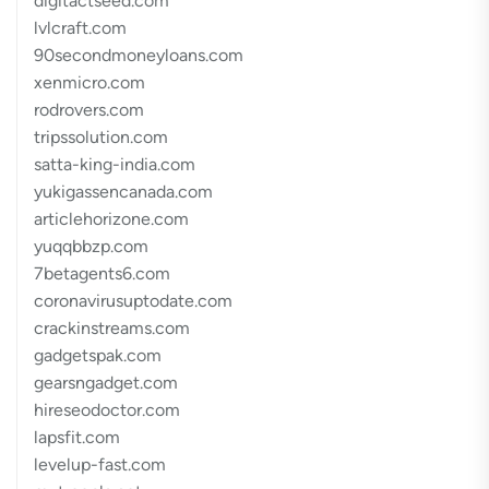
digitactseed.com
lvlcraft.com
90secondmoneyloans.com
xenmicro.com
rodrovers.com
tripssolution.com
satta-king-india.com
yukigassencanada.com
articlehorizone.com
yuqqbbzp.com
7betagents6.com
coronavirusuptodate.com
crackinstreams.com
gadgetspak.com
gearsngadget.com
hireseodoctor.com
lapsfit.com
levelup-fast.com