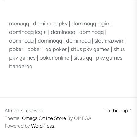
menuqq
|
dominoqq pkv
|
dominoqq login
|
dominoqq login
|
dominoqq
|
dominoqq
|
dominoqq
|
dominoqq
|
dominoqq
|
slot maxwin
|
poker
|
poker
|
qq poker
|
situs pkv games
|
situs
pkv games
|
poker online
|
situs qq
|
pkv games
bandarqq
All rights reserved.
To the Top
↑
Theme:
Omega Online Store
By
OMEGA
Powered by
WordPress.