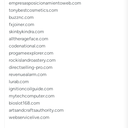
empresasposicionamientoweb.com
tonybestcosmetics.com
buzznc.com
fxjoiner.com
skinbykindra.com
alltherageface.com
codenational.com
progameexplorer.com
rockislandroastery.com
directselling-pro.com
revenuealarm.com
lurab.com
ignitioncoilguide.com
mytechcomputer.com
bioslot168.com
artsandcraftsauthority.com
webservicelive.com