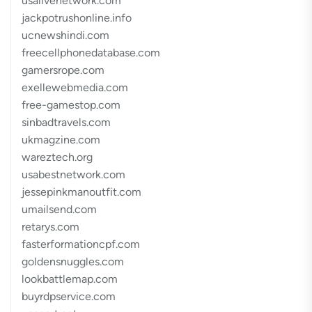
usalivenetwork.com
jackpotrushonline.info
ucnewshindi.com
freecellphonedatabase.com
gamersrope.com
exellewebmedia.com
free-gamestop.com
sinbadtravels.com
ukmagzine.com
wareztech.org
usabestnetwork.com
jessepinkmanoutfit.com
umailsend.com
retarys.com
fasterformationcpf.com
goldensnuggles.com
lookbattlemap.com
buyrdpservice.com