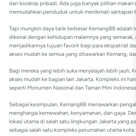
dan bioskop pribadi. Ada juga banyak pilihan makan
memudahkan penduduk untuk menikmati santapan t
Tapi mungkin daya tarik terbesar Kemang88 adalah l
dikenal dengan kehidupan malamnya yang semarak, ad
menjadikannya tujuan favorit bagi para ekspatria
akses mudah ke semua yang ditawarkan Kemang, dari k
Bagi mereka yang lebih suka menjelajah lebih jauh,
akses mudah ke bagian lain Jakarta. Kompleks ini hany
seperti Monumen Nasional dan Taman Mini Indonesia
Sebagai kesimpulan, Kemang88 menawarkan pengalam
menghargai kemewahan, kenyamanan, dan gaya. Denga
lokasi utama di salah satu lingkungan Jakarta yang
sebagai salah satu kompleks perumahan utama kota