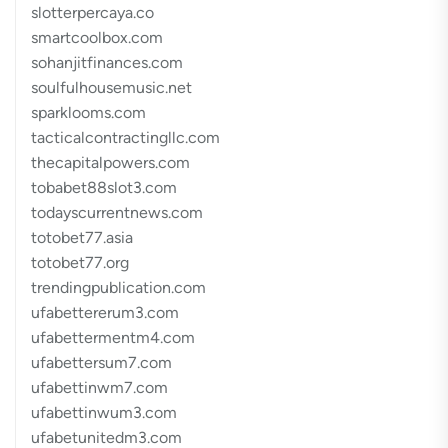
slotterpercaya.co
smartcoolbox.com
sohanjitfinances.com
soulfulhousemusic.net
sparklooms.com
tacticalcontractingllc.com
thecapitalpowers.com
tobabet88slot3.com
todayscurrentnews.com
totobet77.asia
totobet77.org
trendingpublication.com
ufabettererum3.com
ufabettermentm4.com
ufabettersum7.com
ufabettinwm7.com
ufabettinwum3.com
ufabetunitedm3.com