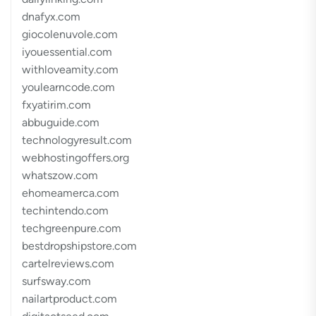
dnafyx.com
giocolenuvole.com
iyouessential.com
withloveamity.com
youlearncode.com
fxyatirim.com
abbuguide.com
technologyresult.com
webhostingoffers.org
whatszow.com
ehomeamerca.com
techintendo.com
techgreenpure.com
bestdropshipstore.com
cartelreviews.com
surfsway.com
nailartproduct.com