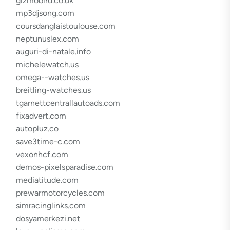
gizmobird.co.uk
mp3djsong.com
coursdanglaistoulouse.com
neptunuslex.com
auguri-di-natale.info
michelewatch.us
omega--watches.us
breitling-watches.us
tgarnettcentrallautoads.com
fixadvert.com
autopluz.co
save3time-c.com
vexonhcf.com
demos-pixelsparadise.com
mediatitude.com
prewarmotorcycles.com
simracinglinks.com
dosyamerkezi.net