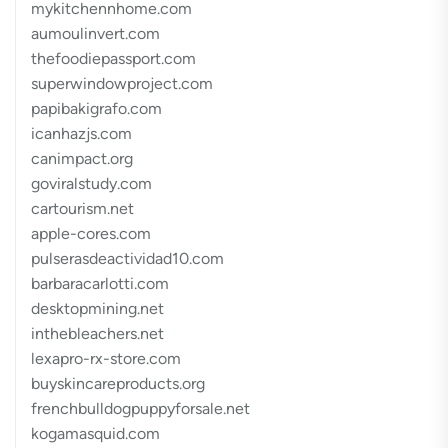
mykitchennhome.com
aumoulinvert.com
thefoodiepassport.com
superwindowproject.com
papibakigrafo.com
icanhazjs.com
canimpact.org
goviralstudy.com
cartourism.net
apple-cores.com
pulserasdeactividad10.com
barbaracarlotti.com
desktopmining.net
inthebleachers.net
lexapro-rx-store.com
buyskincareproducts.org
frenchbulldogpuppyforsale.net
kogamasquid.com