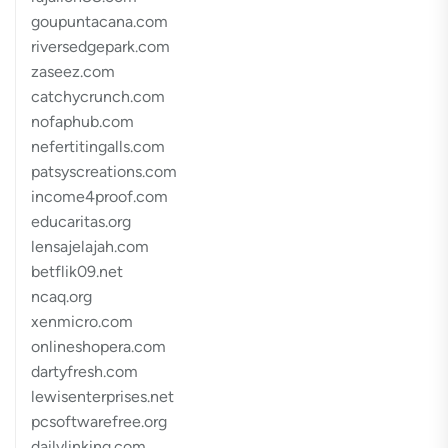
goupuntacana.com
riversedgepark.com
zaseez.com
catchycrunch.com
nofaphub.com
nefertitingalls.com
patsyscreations.com
income4proof.com
educaritas.org
lensajelajah.com
betflik09.net
ncaq.org
xenmicro.com
onlineshopera.com
dartyfresh.com
lewisenterprises.net
pcsoftwarefree.org
dailylinking.com