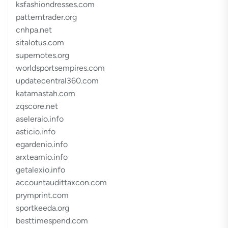
ksfashiondresses.com
patterntrader.org
cnhpa.net
sitalotus.com
supernotes.org
worldsportsempires.com
updatecentral360.com
katamastah.com
zqscore.net
aseleraio.info
asticio.info
egardenio.info
arxteamio.info
getalexio.info
accountaudittaxcon.com
prymprint.com
sportkeeda.org
besttimespend.com