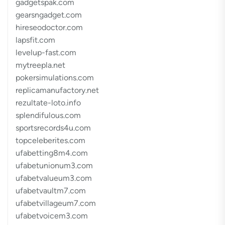
gadgetspak.com
gearsngadget.com
hireseodoctor.com
lapsfit.com
levelup-fast.com
mytreepla.net
pokersimulations.com
replicamanufactory.net
rezultate-loto.info
splendifulous.com
sportsrecords4u.com
topceleberites.com
ufabetting8m4.com
ufabetunionum3.com
ufabetvalueum3.com
ufabetvaultm7.com
ufabetvillageum7.com
ufabetvoicem3.com