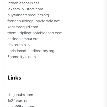
inthebleachers.net
lexapro-rx-store.com
buyskincareproducts.org
frenchbulldogpuppyforsale.net
kogamasquid.com
themultiplicationtablechart.com
casinoglamour.org
dextercoin.io
christianarticledirectory.org
5homestyle.com
Links
stagehubs.com
1x2forum.net
login99bet.com