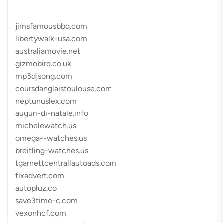
jimsfamousbbq.com
libertywalk-usa.com
australiamovie.net
gizmobird.co.uk
mp3djsong.com
coursdanglaistoulouse.com
neptunuslex.com
auguri-di-natale.info
michelewatch.us
omega--watches.us
breitling-watches.us
tgarnettcentrallautoads.com
fixadvert.com
autopluz.co
save3time-c.com
vexonhcf.com