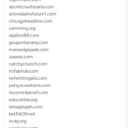
secretcourtesans.com
onlinebahisforum1.com
chicagoheadline.com
camming.org
rajalion88.com
goupuntacana.com
riversedgepark.com
zaseez.com
catchycrunch.com
nofaphub.com
nefertitingalls.com
patsyscreations.com
income4proof.com
educaritas.org
lensajelajah.com
betflik09.net
ncaq.org