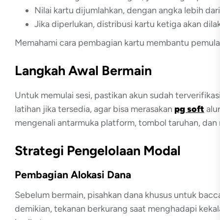
Nilai kartu dijumlahkan, dengan angka lebih dar
Jika diperlukan, distribusi kartu ketiga akan dil
Memahami cara pembagian kartu membantu pemula 
Langkah Awal Bermain
Untuk memulai sesi, pastikan akun sudah terverifik
latihan jika tersedia, agar bisa merasakan
pg soft
alu
mengenali antarmuka platform, tombol taruhan, dan 
Strategi Pengelolaan Modal
Pembagian Alokasi Dana
Sebelum bermain, pisahkan dana khusus untuk bacca
demikian, tekanan berkurang saat menghadapi kekal