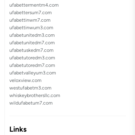
ufabettermentm4.com
ufabettersum7.com
ufabettinwm7.com
ufabettinwum3.com
ufabetunitedm3.com
ufabetunitedm7.com
ufabetuskedm7.com
ufabetutoredm3.com
ufabetutoredm7.com
ufabetvalleyum3.com
veloxview.com
westufabetm3.com
whiskeybrothersllc.com
wildufabetum7.com
Links