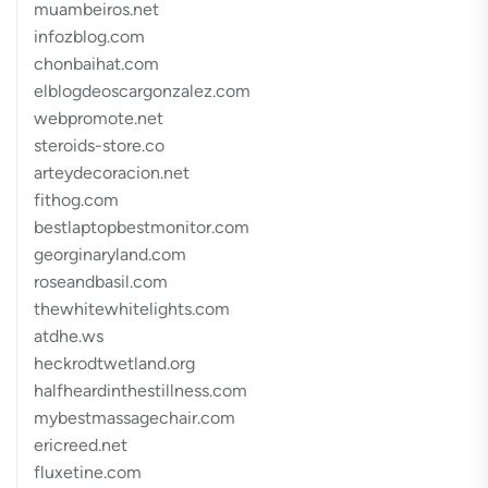
muambeiros.net
infozblog.com
chonbaihat.com
elblogdeoscargonzalez.com
webpromote.net
steroids-store.co
arteydecoracion.net
fithog.com
bestlaptopbestmonitor.com
georginaryland.com
roseandbasil.com
thewhitewhitelights.com
atdhe.ws
heckrodtwetland.org
halfheardinthestillness.com
mybestmassagechair.com
ericreed.net
fluxetine.com