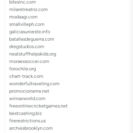
bilesinc.com
milaretreatnz.com
modaagi.com
smallvilleph.com
galiciasuroeste.info
batallasdeguerra.com
dregstudios.com
neatstuffhelpskids.org
moraessoccer.com
forochile.org
chart-track.com
wonderfultraveling.com
promocioname.net
wimaxworld.com
freeonlinecricketgames.net
bestcashing.biz
firerestrictions.us
archiesbrooklyn.com