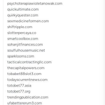
psychoterapiawioletanowak.com
quickultimate.com
quirkyquester.com
sexmedicineformen.com
shiftripple.com
slotterpercaya.co
smartcoolbox.com
sohanjitfinances.com
soulfulhousemusic.net
sparklooms.com
tacticalcontractingllc.com
thecapitalpowers.com
tobabet88slot3.com
todayscurrentnews.com
totobet77.asia
totobet77.org
trendingpublication.com
ufabettererum3.com