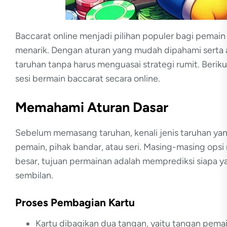
Baccarat online menjadi pilihan populer bagi pema
menarik. Dengan aturan yang mudah dipahami serta 
taruhan tanpa harus menguasai strategi rumit. Beri
sesi bermain baccarat secara online.
Memahami Aturan Dasar
Sebelum memasang taruhan, kenali jenis taruhan yan
pemain, pihak bandar, atau seri. Masing-masing opsi
besar, tujuan permainan adalah memprediksi siapa y
sembilan.
Proses Pembagian Kartu
Kartu dibagikan dua tangan, yaitu tangan pema