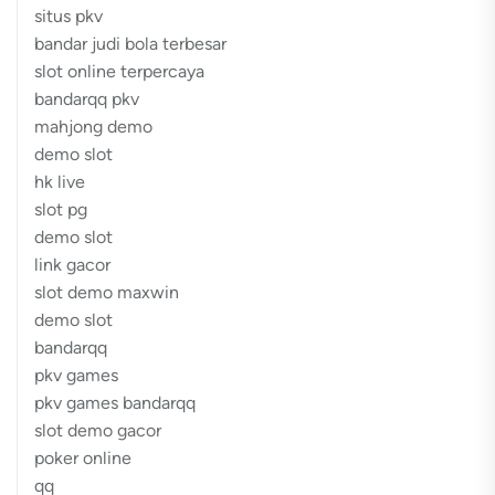
situs pkv
bandar judi bola terbesar
slot online terpercaya
bandarqq pkv
mahjong demo
demo slot
hk live
slot pg
demo slot
link gacor
slot demo maxwin
demo slot
bandarqq
pkv games
pkv games bandarqq
slot demo gacor
poker online
qq