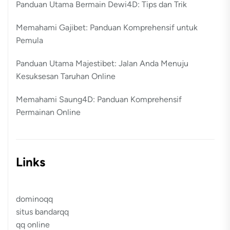
Panduan Utama Bermain Dewi4D: Tips dan Trik
Memahami Gajibet: Panduan Komprehensif untuk
Pemula
Panduan Utama Majestibet: Jalan Anda Menuju
Kesuksesan Taruhan Online
Memahami Saung4D: Panduan Komprehensif
Permainan Online
Links
dominoqq
situs bandarqq
qq online