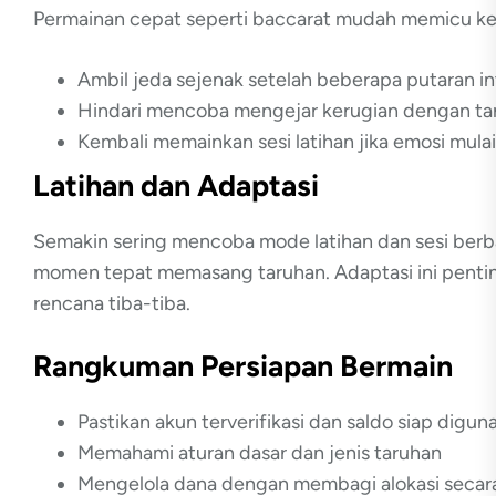
Permainan cepat seperti baccarat mudah memicu ke
Ambil jeda sejenak setelah beberapa putaran i
Hindari mencoba mengejar kerugian dengan tar
Kembali memainkan sesi latihan jika emosi mula
Latihan dan Adaptasi
Semakin sering mencoba mode latihan dan sesi berb
momen tepat memasang taruhan. Adaptasi ini pentin
rencana tiba-tiba.
Rangkuman Persiapan Bermain
Pastikan akun terverifikasi dan saldo siap digun
Memahami aturan dasar dan jenis taruhan
Mengelola dana dengan membagi alokasi secara 