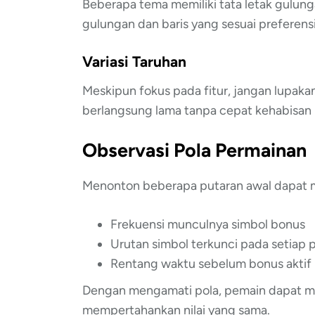
Beberapa tema memiliki tata letak gulun
gulungan dan baris yang sesuai preferens
Variasi Taruhan
Meskipun fokus pada fitur, jangan lupaka
berlangsung lama tanpa cepat kehabisan 
Observasi Pola Permainan
Menonton beberapa putaran awal dapat
Frekuensi munculnya simbol bonus
Urutan simbol terkunci pada setiap 
Rentang waktu sebelum bonus aktif
Dengan mengamati pola, pemain dapat m
mempertahankan nilai yang sama.