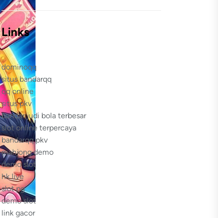
Links
dominoqq
situs bandarqq
qq online
situs pkv
bandar judi bola terbesar
slot online terpercaya
bandarqq pkv
mahjong demo
demo slot
hk live
slot pg
demo slot
link gacor