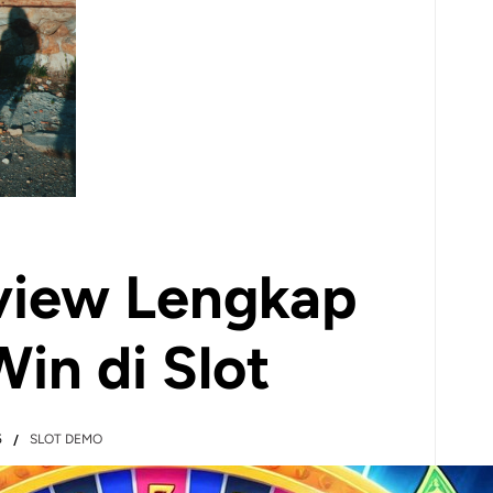
view Lengkap
Win di Slot
5
SLOT DEMO