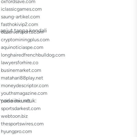
oxfordsave.com
iclassicgames.com
saung-artikel.com
fasthokivip2.com
anjut tanpa kendali
observersports.com
cryptominingplus.com
aquinoticiaspe.com
longhairedfrenchbulldog.com
lawyersforhire.co
businemarket.com
matahari88play.net
moneydescriptor.com
youthsmagazine.com
mode ini untuk:
painaidee.net
sportsdarkest.com
webtoon.biz
thesportswires.com
hyungpro.com