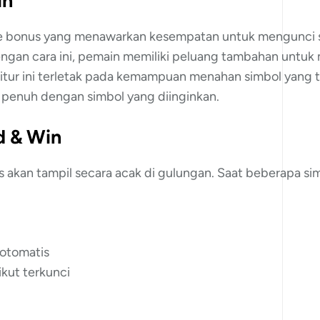
in
me bonus yang menawarkan kesempatan untuk mengunci s
gan cara ini, pemain memiliki peluang tambahan untuk 
tur ini terletak pada kemampuan menahan simbol yang te
 penuh dengan simbol yang diinginkan.
d & Win
s akan tampil secara acak di gulungan. Saat beberapa s
 otomatis
ikut terkunci