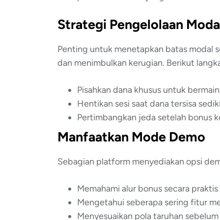
Strategi Pengelolaan Moda
Penting untuk menetapkan batas modal se
dan menimbulkan kerugian. Berikut lang
Pisahkan dana khusus untuk bermain
Hentikan sesi saat dana tersisa sedik
Pertimbangkan jeda setelah bonus k
Manfaatkan Mode Demo
Sebagian platform menyediakan opsi demo 
Memahami alur bonus secara praktis
Mengetahui seberapa sering fitur m
Menyesuaikan pola taruhan sebelu