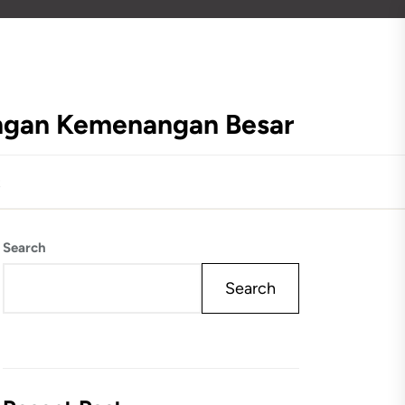
dengan Kemenangan Besar
t
Search
Search