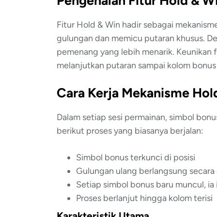
Pengenalan Fitur Hold & W
Fitur Hold & Win hadir sebagai mekanis
gulungan dan memicu putaran khusus. Den
pemenang yang lebih menarik. Keunikan fi
melanjutkan putaran sampai kolom bonus
Cara Kerja Mekanisme Hol
Dalam setiap sesi permainan, simbol bonu
berikut proses yang biasanya berjalan:
Simbol bonus terkunci di posisi
Gulungan ulang berlangsung secara
Setiap simbol bonus baru muncul, ia 
Proses berlanjut hingga kolom terisi
Karakteristik Utama