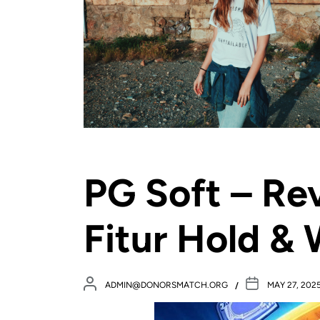
PG Soft – Re
Fitur Hold & 
ADMIN@DONORSMATCH.ORG
MAY 27, 202