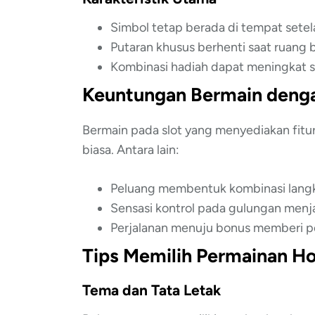
Simbol tetap berada di tempat setel
Putaran khusus berhenti saat ruang 
Kombinasi hadiah dapat meningkat se
Keuntungan Bermain denga
Bermain pada slot yang menyediakan fit
biasa. Antara lain:
Peluang membentuk kombinasi langka
Sensasi kontrol pada gulungan menja
Perjalanan menuju bonus memberi p
Tips Memilih Permainan Ho
Tema dan Tata Letak