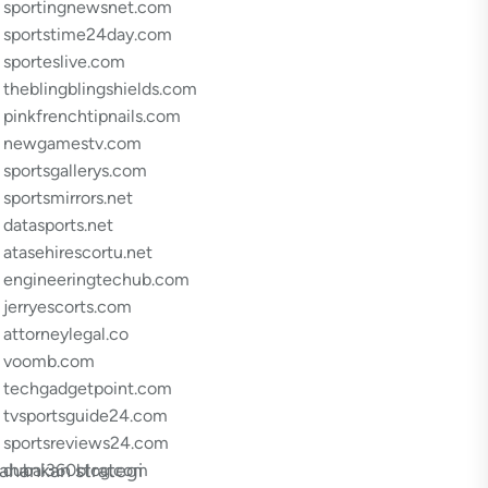
sportingnewsnet.com
sportstime24day.com
sporteslive.com
theblingblingshields.com
pinkfrenchtipnails.com
newgamestv.com
sportsgallerys.com
sportsmirrors.net
datasports.net
atasehirescortu.net
engineeringtechub.com
jerryescorts.com
attorneylegal.co
voomb.com
techgadgetpoint.com
tvsportsguide24.com
sportsreviews24.com
ahankan strategi
dubai360blog.com