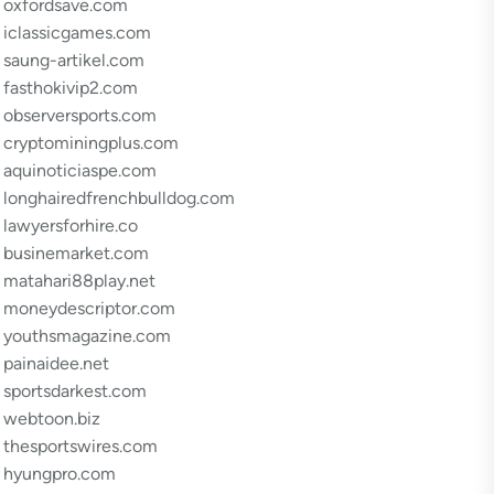
oxfordsave.com
iclassicgames.com
saung-artikel.com
fasthokivip2.com
observersports.com
cryptominingplus.com
aquinoticiaspe.com
longhairedfrenchbulldog.com
lawyersforhire.co
businemarket.com
matahari88play.net
moneydescriptor.com
youthsmagazine.com
painaidee.net
sportsdarkest.com
webtoon.biz
thesportswires.com
hyungpro.com