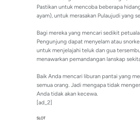
Pastikan untuk mencoba beberapa hidangan
ayam), untuk merasakan Pulaujudi yang 
Bagi mereka yang mencari sedikit petual
Pengunjung dapat menyelam atau snorkelin
untuk menjelajahi teluk dan gua tersembun
menawarkan pemandangan lanskap sekita
Baik Anda mencari liburan pantai yang me
semua orang. Jadi mengapa tidak mengem
Anda tidak akan kecewa.
[ad_2]
SLOT