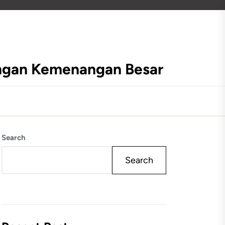
dengan Kemenangan Besar
t
Search
Search