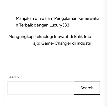
Post
Previous
Manjakan diri dalam Pengalaman Kemewaha
navigation
post:
n Terbaik dengan Luxury333
Nex
Mengungkap Teknologi Inovatif di Balik Imb
pos
ajp: Game-Changer di Industri
Search
Search