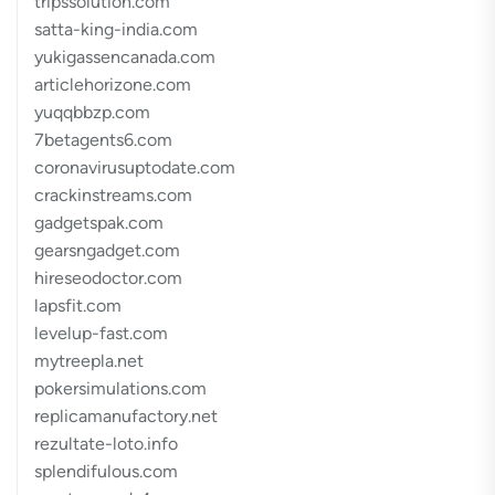
tripssolution.com
satta-king-india.com
yukigassencanada.com
articlehorizone.com
yuqqbbzp.com
7betagents6.com
coronavirusuptodate.com
crackinstreams.com
gadgetspak.com
gearsngadget.com
hireseodoctor.com
lapsfit.com
levelup-fast.com
mytreepla.net
pokersimulations.com
replicamanufactory.net
rezultate-loto.info
splendifulous.com