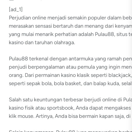
[ad_1]
Perjudian online menjadi semakin populer dalam be
merasakan sensasi bertaruh dan menang dari kenyama
yang mulai menarik perhatian adalah Pulau88, situs
kasino dan taruhan olahraga.
Pulau88 terkenal dengan antarmuka yang ramah pe
penjudi berpengalaman atau pemula yang ingin men
orang. Dari permainan kasino klasik seperti blackjack
seperti sepak bola, bola basket, dan balap kuda, selal
Salah satu keuntungan terbesar berjudi online di P
kasino fisik atau sportsbook, Anda dapat mengakse
klik mouse. Artinya, Anda bisa bermain kapan saja, di 