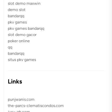
slot demo maxwin
demo slot
bandarqq
pkv games
pkv games bandarqq
slot demo gacor
poker online
qq
bandarqq
situs pkv games
Links
punjwanis.com
the-parcs-clematiscondos.com
jusu-gb.com