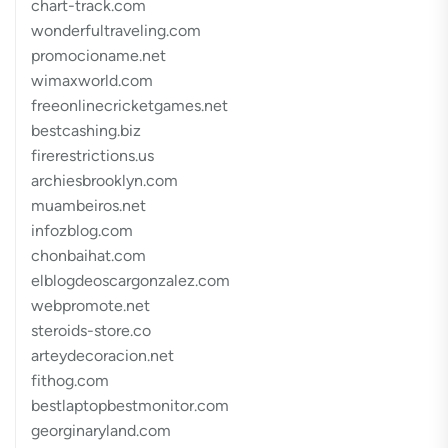
chart-track.com
wonderfultraveling.com
promocioname.net
wimaxworld.com
freeonlinecricketgames.net
bestcashing.biz
firerestrictions.us
archiesbrooklyn.com
muambeiros.net
infozblog.com
chonbaihat.com
elblogdeoscargonzalez.com
webpromote.net
steroids-store.co
arteydecoracion.net
fithog.com
bestlaptopbestmonitor.com
georginaryland.com