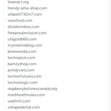
teseract.org
trendy-ama-shop.com
ufabett732m7.com
visiofood.com
droidwindow.com
freeprsubmission.com
ufagold666.com
myinteriorblog.com
bnewsindia.com
techiepick.com
bamzyshop.com
pondycars.com
techonfutures.com
techoologic.com
raspberryketonescanada.org
medihealthrules.com
usathrill.com
vshapedental.com