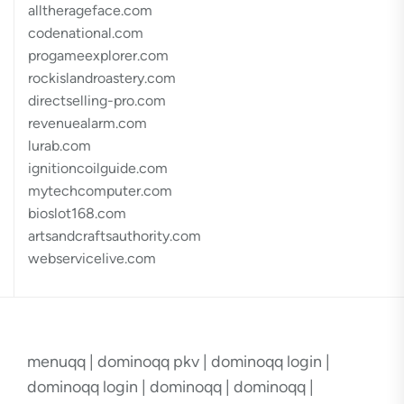
alltherageface.com
codenational.com
progameexplorer.com
rockislandroastery.com
directselling-pro.com
revenuealarm.com
lurab.com
ignitioncoilguide.com
mytechcomputer.com
bioslot168.com
artsandcraftsauthority.com
webservicelive.com
menuqq
|
dominoqq pkv
|
dominoqq login
|
dominoqq login
|
dominoqq
|
dominoqq
|