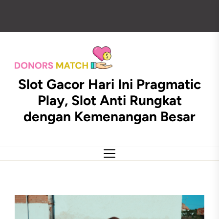
Skip
to
the
content
Slot Gacor Hari Ini Pragmatic
Slot
Gacor
Play, Slot Anti Rungkat
Hari
dengan Kemenangan Besar
Ini
Pragmatic
Play,
Slot
Anti
Rungkat
dengan