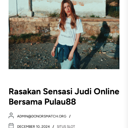
Kemenangan
Besar
Rasakan Sensasi Judi Online
Bersama Pulau88
ADMIN@DONORSMATCH.ORG
DECEMBER 10, 2024
SITUS SLOT