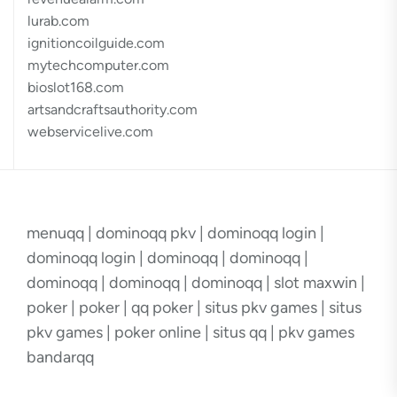
lurab.com
ignitioncoilguide.com
mytechcomputer.com
bioslot168.com
artsandcraftsauthority.com
webservicelive.com
menuqq
|
dominoqq pkv
|
dominoqq login
|
dominoqq login
|
dominoqq
|
dominoqq
|
dominoqq
|
dominoqq
|
dominoqq
|
slot maxwin
|
poker
|
poker
|
qq poker
|
situs pkv games
|
situs
pkv games
|
poker online
|
situs qq
|
pkv games
bandarqq