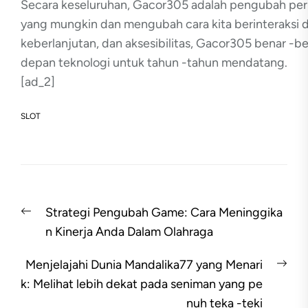
Secara keseluruhan, Gacor305 adalah pengubah perma
yang mungkin dan mengubah cara kita berinteraksi 
keberlanjutan, dan aksesibilitas, Gacor305 benar 
depan teknologi untuk tahun -tahun mendatang.
[ad_2]
SLOT
Post
Previous
Strategi Pengubah Game: Cara Meninggika
navigation
post:
n Kinerja Anda Dalam Olahraga
Nex
Menjelajahi Dunia Mandalika77 yang Menari
pos
k: Melihat lebih dekat pada seniman yang pe
nuh teka -teki