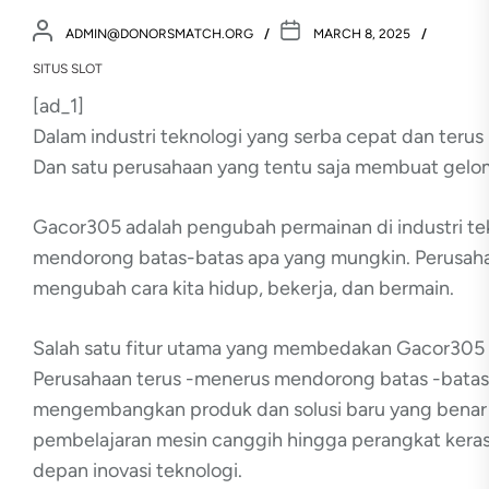
ADMIN@DONORSMATCH.ORG
MARCH 8, 2025
SITUS SLOT
[ad_1]
Dalam industri teknologi yang serba cepat dan terus
Dan satu perusahaan yang tentu saja membuat gelo
Gacor305 adalah pengubah permainan di industri tekn
mendorong batas-batas apa yang mungkin. Perusahaan
mengubah cara kita hidup, bekerja, dan bermain.
Salah satu fitur utama yang membedakan Gacor305 d
Perusahaan terus -menerus mendorong batas -batas a
mengembangkan produk dan solusi baru yang benar -
pembelajaran mesin canggih hingga perangkat keras 
depan inovasi teknologi.