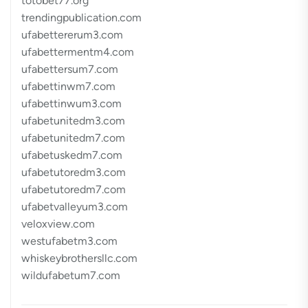
totobet77.org
trendingpublication.com
ufabettererum3.com
ufabettermentm4.com
ufabettersum7.com
ufabettinwm7.com
ufabettinwum3.com
ufabetunitedm3.com
ufabetunitedm7.com
ufabetuskedm7.com
ufabetutoredm3.com
ufabetutoredm7.com
ufabetvalleyum3.com
veloxview.com
westufabetm3.com
whiskeybrothersllc.com
wildufabetum7.com