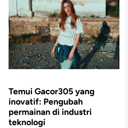
Kemenangan
Besar
Temui Gacor305 yang
inovatif: Pengubah
permainan di industri
teknologi