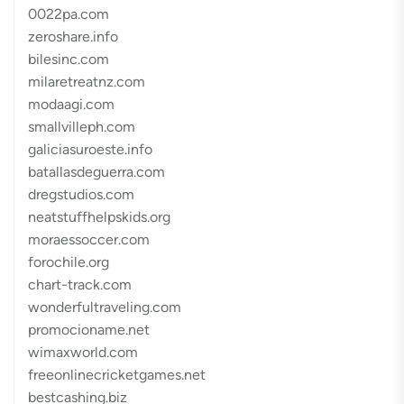
0022pa.com
zeroshare.info
bilesinc.com
milaretreatnz.com
modaagi.com
smallvilleph.com
galiciasuroeste.info
batallasdeguerra.com
dregstudios.com
neatstuffhelpskids.org
moraessoccer.com
forochile.org
chart-track.com
wonderfultraveling.com
promocioname.net
wimaxworld.com
freeonlinecricketgames.net
bestcashing.biz