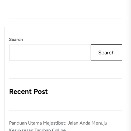
Search
Search
Recent Post
Panduan Utama Majestibet: Jalan Anda Menuju
Kesuksesan Taruhan Online