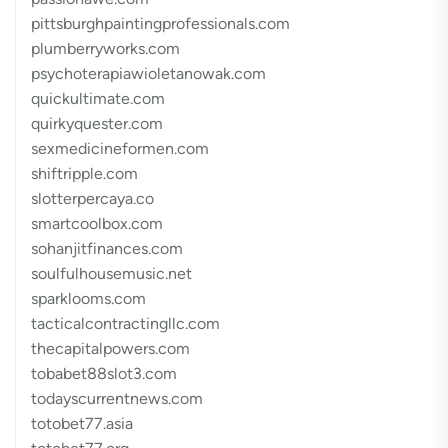
pittsburghpaintingprofessionals.com
plumberryworks.com
psychoterapiawioletanowak.com
quickultimate.com
quirkyquester.com
sexmedicineformen.com
shiftripple.com
slotterpercaya.co
smartcoolbox.com
sohanjitfinances.com
soulfulhousemusic.net
sparklooms.com
tacticalcontractingllc.com
thecapitalpowers.com
tobabet88slot3.com
todayscurrentnews.com
totobet77.asia