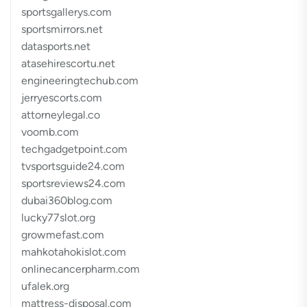
sportsgallerys.com
sportsmirrors.net
datasports.net
atasehirescortu.net
engineeringtechub.com
jerryescorts.com
attorneylegal.co
voomb.com
techgadgetpoint.com
tvsportsguide24.com
sportsreviews24.com
dubai360blog.com
lucky77slot.org
growmefast.com
mahkotahokislot.com
onlinecancerpharm.com
ufalek.org
mattress-disposal.com