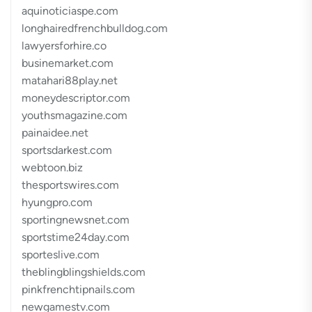
aquinoticiaspe.com
longhairedfrenchbulldog.com
lawyersforhire.co
businemarket.com
matahari88play.net
moneydescriptor.com
youthsmagazine.com
painaidee.net
sportsdarkest.com
webtoon.biz
thesportswires.com
hyungpro.com
sportingnewsnet.com
sportstime24day.com
sporteslive.com
theblingblingshields.com
pinkfrenchtipnails.com
newgamestv.com