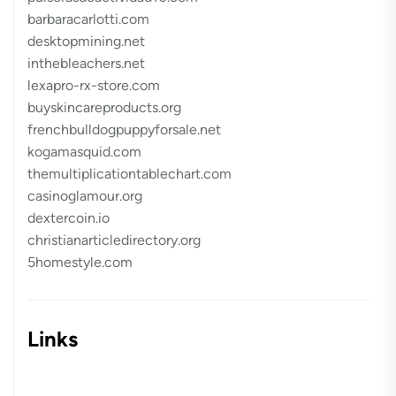
barbaracarlotti.com
desktopmining.net
inthebleachers.net
lexapro-rx-store.com
buyskincareproducts.org
frenchbulldogpuppyforsale.net
kogamasquid.com
themultiplicationtablechart.com
casinoglamour.org
dextercoin.io
christianarticledirectory.org
5homestyle.com
Links