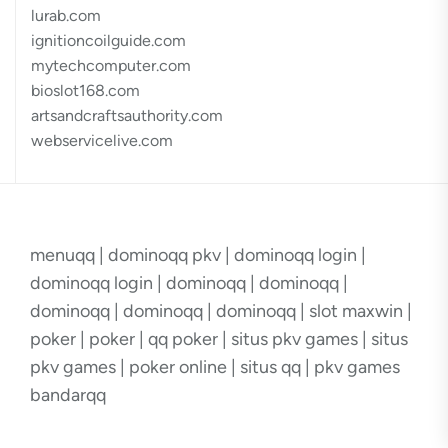
lurab.com
ignitioncoilguide.com
mytechcomputer.com
bioslot168.com
artsandcraftsauthority.com
webservicelive.com
menuqq
|
dominoqq pkv
|
dominoqq login
|
dominoqq login
|
dominoqq
|
dominoqq
|
dominoqq
|
dominoqq
|
dominoqq
|
slot maxwin
|
poker
|
poker
|
qq poker
|
situs pkv games
|
situs
pkv games
|
poker online
|
situs qq
|
pkv games
bandarqq