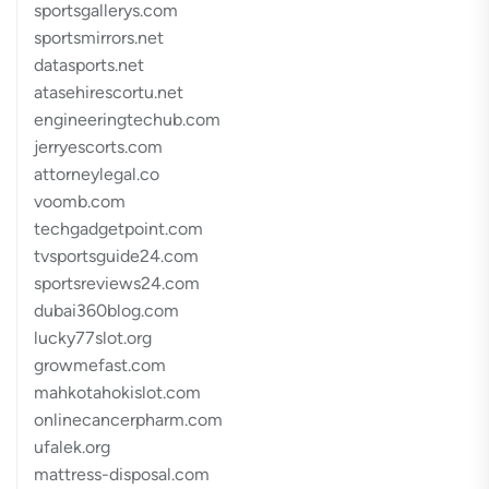
sportsgallerys.com
sportsmirrors.net
datasports.net
atasehirescortu.net
engineeringtechub.com
jerryescorts.com
attorneylegal.co
voomb.com
techgadgetpoint.com
tvsportsguide24.com
sportsreviews24.com
dubai360blog.com
lucky77slot.org
growmefast.com
mahkotahokislot.com
onlinecancerpharm.com
ufalek.org
mattress-disposal.com