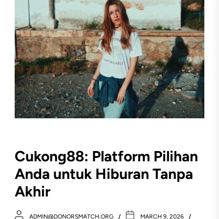
Kemenangan
Besar
Cukong88: Platform Pilihan
Anda untuk Hiburan Tanpa
Akhir
ADMIN@DONORSMATCH.ORG
MARCH 9, 2026