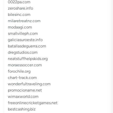
0022pa.com
zeroshare.info
bilesinc.com
milaretreatnz.com
modaagi.com
smallvilleph.com
galiciasuroeste.info
batallasdeguerra.com
dregstudios.com
neatstuffhelpskids.org
moraessoccer.com
forochile.org
chart-track.com
wonderfultraveling.com
promocioname.net
wimaxworld.com
freeonlinecricketgames.net
bestcashing.biz