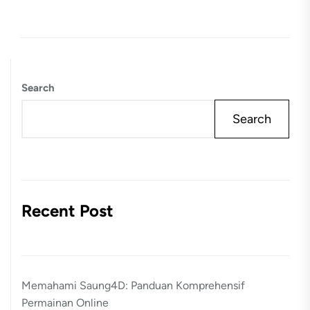
Search
Search
Recent Post
Memahami Saung4D: Panduan Komprehensif
Permainan Online