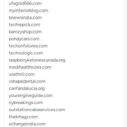
ufagold666.com
myinteriorblog.com
bnewsindia.com
techiepick.com
bamzyshop.com
pondycars.com
techonfutures.com
techoologic.com
raspberryketonescanada.org
medihealthrules.com
usathrill.com
vshapedental.com
canfandalucia.org
yourengineguide.com
nybreakings.com
outstationcabsservices.com
thekrtagy.com
xchangeindia.com