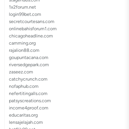
1x2forum.net
login99bet.com
secretcourtesans.com
onlinebahisforum1.com
chicagoheadline.com
camming.org
rajalion88.com
goupuntacana.com
riversedgepark.com
zaseez.com
catchycrunch.com
nofaphub.com
nefertitingalls.com
patsyscreations.com
income4proof.com
educaritas.org
lensajelajah.com