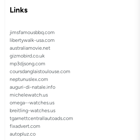
Links
jimsfamousbbq.com
libertywalk-usa.com
australiamovie.net
gizmobird.co.uk
mp3djsong.com
coursdanglaistoulouse.com
neptunuslex.com
auguri-di-natale.info
michelewatch.us
omega--watches.us
breitling-watches.us
tgarnettcentrallautoads.com
fixadvert.com
autopluz.co