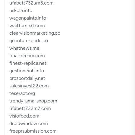
ufabett732um3.com
uskola.info
wagonpaints.info
waitfornext.com
clearvisionmarketing.co
quantum-code.co
whatnews.me
final-dream.com
finest-replica.net
gestioneinh.info
prosportdaily.net
salesinvest22.com
teseract.org
trendy-ama-shop.com
ufabett732m7.com
visiofood.com
droidwindow.com
freeprsubmission.com