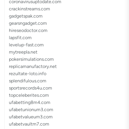
coronavirusuptodate.com
crackinstreams.com
gadgetspak.com
gearsngadget.com
hireseodoctor.com
lapsfit.com
levelup-fast.com
mytreepla.net
pokersimulations.com
replicamanufactory.net
rezultate-loto.info
splendifulous.com
sportsrecords4u.com
topceleberites.com
ufabetting8m4.com
ufabetunionum3.com
ufabetvalueum3.com
ufabetvaultm7.com