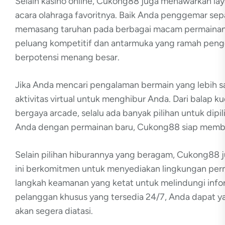
Selain kasino online, Cukong88 juga menawarkan la
acara olahraga favoritnya. Baik Anda penggemar sepak
memasang taruhan pada berbagai macam permainan d
peluang kompetitif dan antarmuka yang ramah pen
berpotensi menang besar.
Jika Anda mencari pengalaman bermain yang lebih 
aktivitas virtual untuk menghibur Anda. Dari balap k
bergaya arcade, selalu ada banyak pilihan untuk dipil
Anda dengan permainan baru, Cukong88 siap memb
Selain pilihan hiburannya yang beragam, Cukong88
ini berkomitmen untuk menyediakan lingkungan per
langkah keamanan yang ketat untuk melindungi info
pelanggan khusus yang tersedia 24/7, Anda dapat ya
akan segera diatasi.